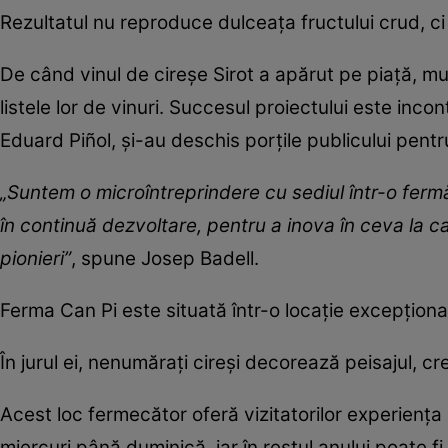
Rezultatul nu reproduce dulceața fructului crud, ci î
De când vinul de cireșe Sirot a apărut pe piață, m
listele lor de vinuri. Succesul proiectului este inco
Eduard Piñol, și-au deschis porțile publicului pentr
„Suntem o microîntreprindere cu sediul într-o fermă
în continuă dezvoltare, pentru a inova în ceva la c
pionieri”
, spune Josep Badell.
Ferma Can Pi este situată într-o locație excepționa
În jurul ei, nenumărați cireși decorează peisajul, cr
Acest loc fermecător oferă vizitatorilor experiența 
miercuri până duminică, iar în restul anului poate fi