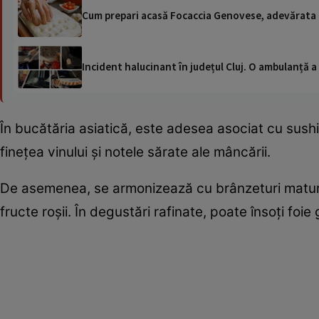
Cum prepari acasă Focaccia Genovese, adevărata reț
Incident halucinant în județul Cluj. O ambulanță 
În bucătăria asiatică, este adesea asociat cu sushi
finețea vinului și notele sărate ale mâncării.
De asemenea, se armonizează cu brânzeturi matura
fructe roșii. În degustări rafinate, poate însoți foi