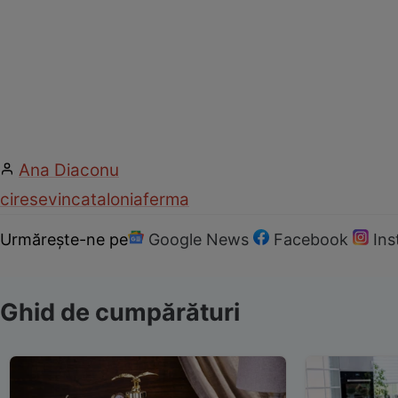
Ana Diaconu
cirese
vin
catalonia
ferma
Urmărește-ne pe
Google News
Facebook
In
Ghid de cumpărături