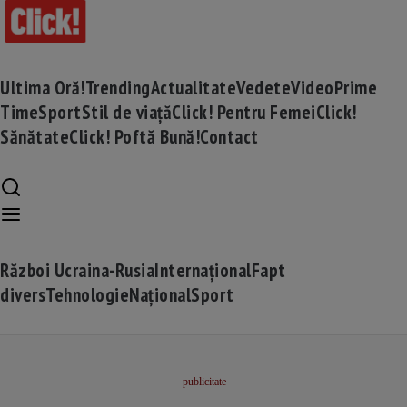
Ultima Oră!
Trending
Actualitate
Vedete
Video
Prime
Time
Sport
Stil de viață
Click! Pentru Femei
Click!
Sănătate
Click! Poftă Bună!
Contact
Război Ucraina-Rusia
Internațional
Fapt
divers
Tehnologie
Național
Sport