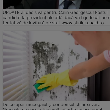
UPDATE Zi decisivă pentru Călin Georgescu! Fostul
candidat la prezidențiale află dacă va fi judecat pen
tentativă de lovitură de stat
www.stirilekanald.ro
De ce apar mucegaiul și condensul chiar și vara.
Greșeala pe care o fac mulți când folosesc aerul