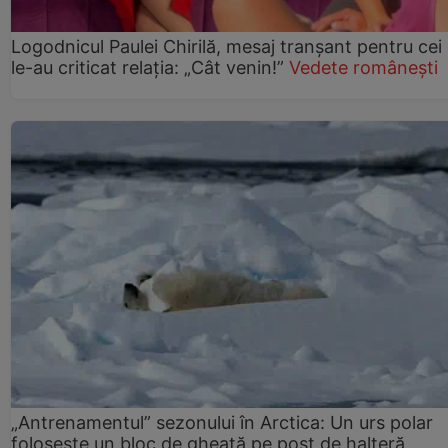
Logodnicul Paulei Chirilă, mesaj tranșant pentru cei
le-au criticat relația: „Cât venin!”
Vedete românești
„Antrenamentul” sezonului în Arctica: Un urs polar
folosește un bloc de gheață pe post de halteră