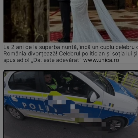
La 2 ani de la superba nuntă, încă un cuplu celebru 
România divorțează! Celebrul politician și soția lui ș
spus adio! „Da, este adevărat”
www.unica.ro