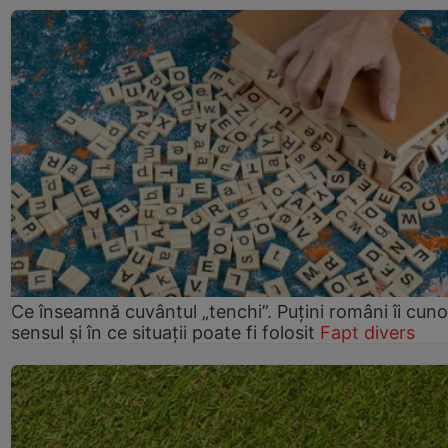
Ce înseamnă cuvântul „tenchi”. Puțini români îi cun
sensul și în ce situații poate fi folosit
Fapt divers