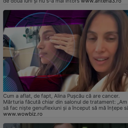
de două luni și nu s-a mai întors
www.antena3.ro
Cum a aflat, de fapt, Alina Pușcău că are cancer.
Mărturia făcută chiar din salonul de tratament: „Am
să fac niște genuflexiuni și a început să mă înțepe s
www.wowbiz.ro