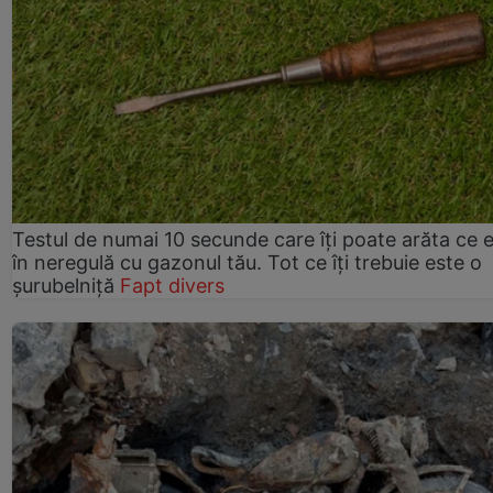
Testul de numai 10 secunde care îți poate arăta ce 
în neregulă cu gazonul tău. Tot ce îți trebuie este o
șurubelniță
Fapt divers