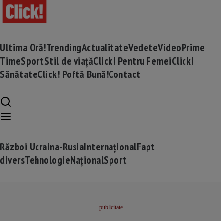
Ultima Oră!
Trending
Actualitate
Vedete
Video
Prime
Time
Sport
Stil de viață
Click! Pentru Femei
Click!
Sănătate
Click! Poftă Bună!
Contact
Război Ucraina-Rusia
Internațional
Fapt
divers
Tehnologie
Național
Sport