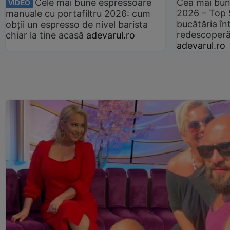
Cele mai bune espressoare
Cea mai bun
VIDEO
2026 – Top 
manuale cu portafiltru 2026: cum
bucătăria înt
obții un espresso de nivel barista
redescoperă 
chiar la tine acasă
adevarul.ro
adevarul.ro