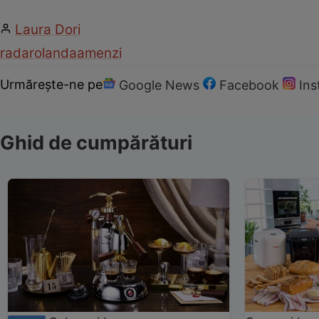
Laura Dori
radar
olanda
amenzi
Urmărește-ne pe
Google News
Facebook
In
Ghid de cumpărături