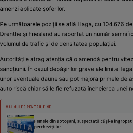
amenzi aplicate șoferilor.
Pe următoarele poziții se află Haga, cu 104.676 de 
Drenthe și Friesland au raportat un număr semnifica
volumul de trafic și de densitatea populației.
Autoritățile atrag atenția că o amendă pentru vit
sancțiunii. În cazul depășirilor grave ale limitei le
unor eventuale daune sau pot majora primele de asi
auto riscă chiar să le fie refuzată încheierea unei no
MAI MULTE PENTRU TINE
Femeie din Botoșani, suspectată că și-a îngropat m
perchezițiilor