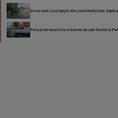
De ce sunt scoși peștii din Lacul Herăstrău. Explica
Pericol de moarte la trecerea de cale ferată la Pet