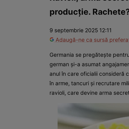
producție. Rachete?
Război Ucraina-Rusia
Internațional
Fapt divers
Tehnolog
9 septembrie 2025 12:11
Adaugă-ne ca sursă preferat
Germania se pregătește pentru u
german și-a asumat angajament
anul în care oficialii conside
în arme, tancuri și recrutare mi
ravioli, care devine arma secret