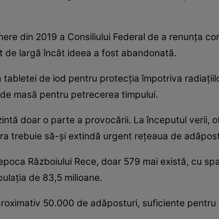
nere din 2019 a Consiliului Federal de a renunța com
t de largă încât ideea a fost abandonată.
bletei de iod pentru protecția împotriva radiațiil
și de masă pentru petrecerea timpului.
zintă doar o parte a provocării. La începutul verii, 
țara trebuie să-și extindă urgent rețeaua de adăpost
epoca Războiului Rece, doar 579 mai există, cu sp
lația de 83,5 milioane.
roximativ 50.000 de adăposturi, suficiente pentru 