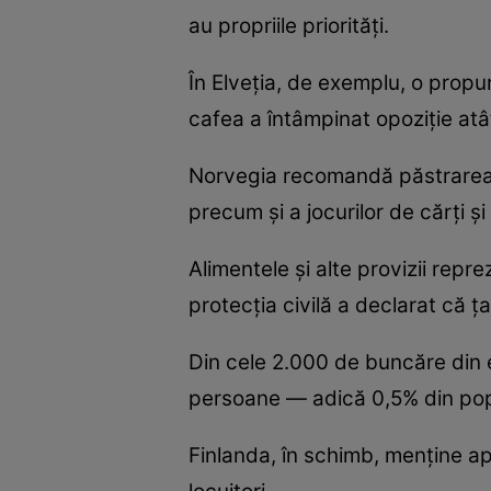
au propriile priorități.
În Elveția, de exemplu, o propu
cafea a întâmpinat opoziție atâ
Norvegia recomandă păstrarea ta
precum și a jocurilor de cărți 
Alimentele și alte provizii repre
protecția civilă a declarat că 
Din cele 2.000 de buncăre din 
persoane — adică 0,5% din popu
Finlanda, în schimb, menține ap