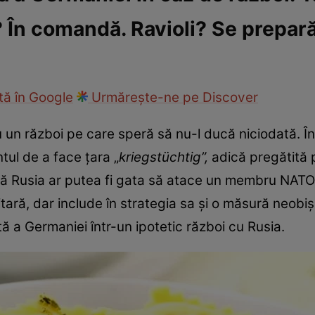
 În comandă. Ravioli? Se prepar
ie
Național
Sport
ă în Google
Urmărește-ne pe Discover
n război pe care speră să nu-l ducă niciodată. În 
ul de a face țara „
kriegstüchtig”,
adică pregătită 
ră că Rusia ar putea fi gata să atace un membru NA
litară, dar include în strategia sa și o măsură neobi
ă a Germaniei într-un ipotetic război cu Rusia.