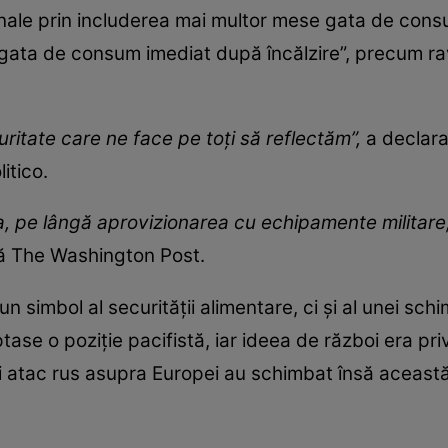
onale prin includerea mai multor mese gata de cons
gata de consum imediat după încălzire”, precum rav
uritate care ne face pe toți să reflectăm”,
a declarat
litico.
a, pe lângă aprovizionarea cu echipamente militare
ă The Washington Post.
un simbol al securității alimentare, ci și al unei sc
ase o poziție pacifistă, iar ideea de război era pri
i atac rus asupra Europei au schimbat însă această