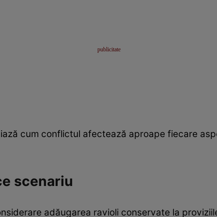
țiază cum conflictul afectează aproape fiecare aspec
ce scenariu
siderare adăugarea ravioli conservate la proviziil