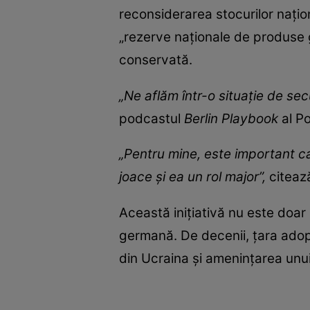
reconsiderarea stocurilor nați
„rezerve naționale de produse 
conservată.
„Ne aflăm într-o situație de sec
podcastul
Berlin Playbook
al Po
„Pentru mine, este important c
joace și ea un rol major”,
citeaz
Această inițiativă nu este doar 
germană. De decenii, țara adopt
din Ucraina și amenințarea unu