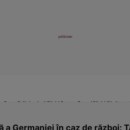
me
Sport
Stil de viață
Click! Pentru Femei
Click! Sănătate
ă a Germaniei în caz de război: T