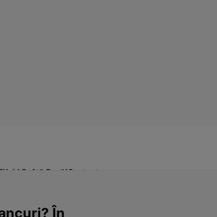
Click! Poftă Bună!
Contact
ancuri? În