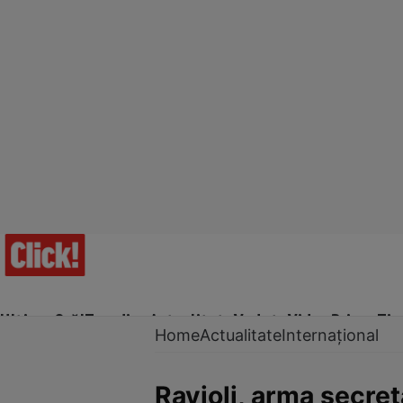
Ultima Oră!
Trending
Actualitate
Vedete
Video
Prime Ti
Home
Actualitate
Internațional
Ravioli, arma secret