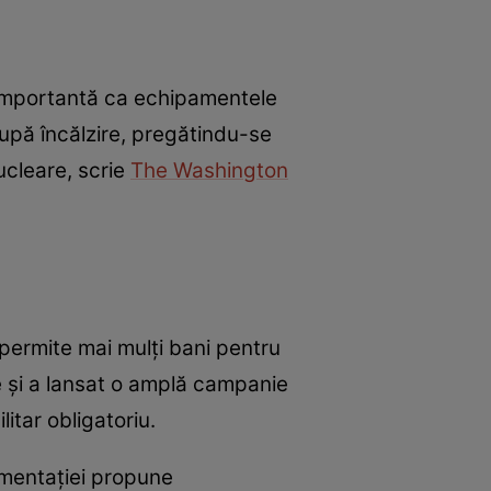
de importantă ca echipamentele
upă încălzire, pregătindu-se
ucleare, scrie
The Washington
a permite mai mulți bani pentru
e și a lansat o amplă campanie
itar obligatoriu.
limentației propune