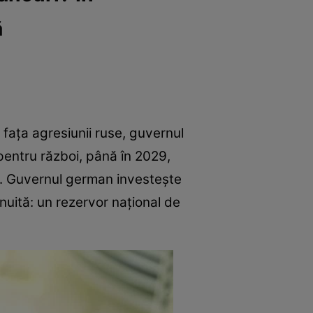
ă
fața agresiunii ruse, guvernul
pentru război, până în 2029,
TO. Guvernul german investește
șnuită: un rezervor național de