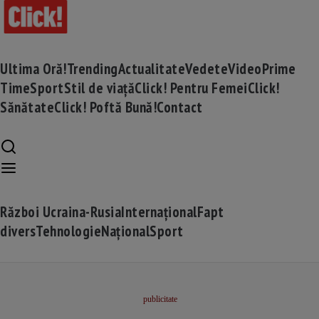
Ultima Oră!
Trending
Actualitate
Vedete
Video
Prime
Time
Sport
Stil de viață
Click! Pentru Femei
Click!
Sănătate
Click! Poftă Bună!
Contact
Război Ucraina-Rusia
Internațional
Fapt
divers
Tehnologie
Național
Sport