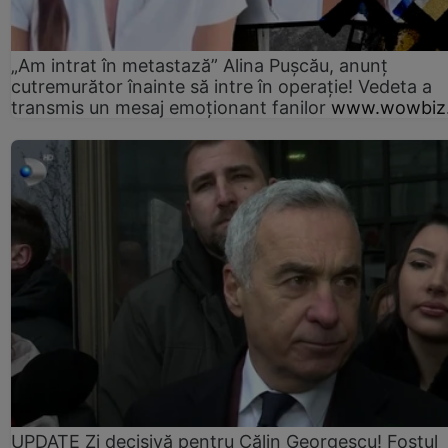
„Am intrat în metastază” Alina Pușcău, anunț
cutremurător înainte să intre în operație! Vedeta a
transmis un mesaj emoționant fanilor
www.wowbiz.
UPDATE Zi decisivă pentru Călin Georgescu! Fostul