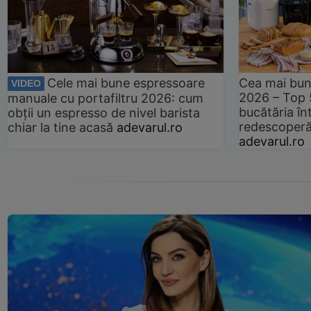
Cele mai bune espressoare
Cea mai bun
VIDEO
2026 – Top 
manuale cu portafiltru 2026: cum
bucătăria înt
obții un espresso de nivel barista
redescoperă 
chiar la tine acasă
adevarul.ro
adevarul.ro