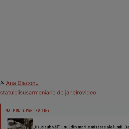
Ana Diaconu
statuie
iisus
armenia
rio de janeiro
video
MAI MULTE PENTRU TINE
„Iisus sub văl”, unul din marile mistere ale lumii. D