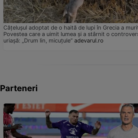
Cățelușul adoptat de o haită de lupi în Grecia a muri
Povestea care a uimit lumea și a stârnit o controver
uriașă: „Drum lin, micuțule”
adevarul.ro
Parteneri