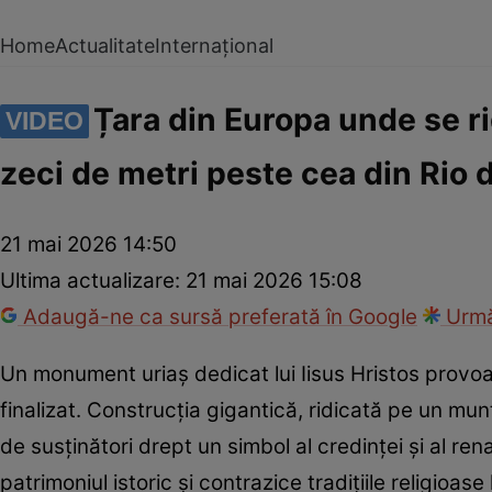
Home
Actualitate
Internațional
Țara din Europa unde se rid
VIDEO
zeci de metri peste cea din Rio 
21 mai 2026 14:50
Ultima actualizare:
21 mai 2026 15:08
Adaugă-ne ca sursă preferată în Google
Urmă
Un monument uriaș dedicat lui Iisus Hristos provoac
finalizat. Construcția gigantică, ridicată pe un mu
de susținători drept un simbol al credinței și al ren
patrimoniul istoric și contrazice tradițiile religioa