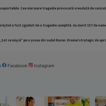
insuportabile. Cea mai mare tragedie provocată vreodată de canicul
ureștiul a fost zguduit de o tragedie cumplită. Au murit 157 de oam
 „tot ce mișcă” pe o șosea din sudul Rusiei. Drumul strategic de ap
s
Facebook
Instagram