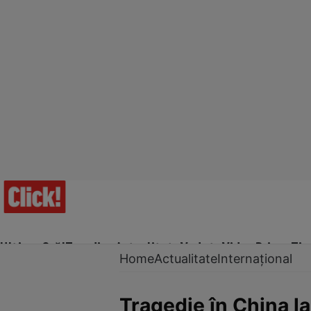
Ultima Oră!
Trending
Actualitate
Vedete
Video
Prime Ti
Home
Actualitate
Internațional
Tragedie în China la 