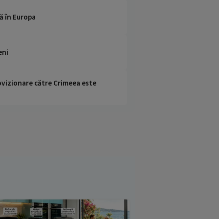
ă în Europa
eni
rovizionare către Crimeea este