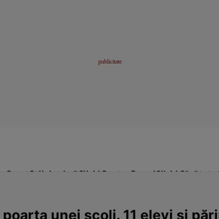
me
Sport
Stil de viață
Click! Pentru Femei
Click! Sănătate
poarta unei școli. 11 elevi și pări