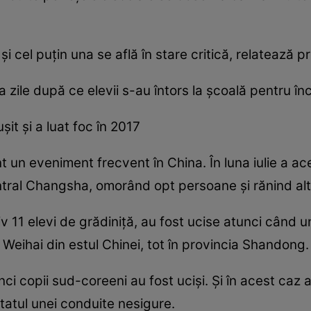
și cel puțin una se află în stare critică, relatează 
a zile după ce elevii s-au întors la școală pentru în
it și a luat foc în 2017
 un eveniment frecvent în China. În luna iulie a aces
entral Changsha, omorând opt persoane și rănind al
v 11 elevi de grădiniță, au fost ucise atunci când 
ul Weihai din estul Chinei, tot în provincia Shandong.
inci copii sud-coreeni au fost uciși. Și în acest ca
ltatul unei conduite nesigure.