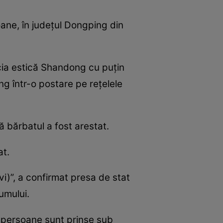
ane, în județul Dongping din
incia estică Shandong cu puțin
ng într-o postare pe rețelele
ă bărbatul a fost arestat.
at.
evi)”, a confirmat presa de stat
umului.
te persoane sunt prinse sub