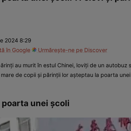
ie
Național
Sport
e 2024 8:29
ă în Google
Urmărește-ne pe Discover
părinți au murit în estul Chinei, loviți de un autobu
re de copii și părinții lor așteptau la poarta unei 
 poarta unei școli