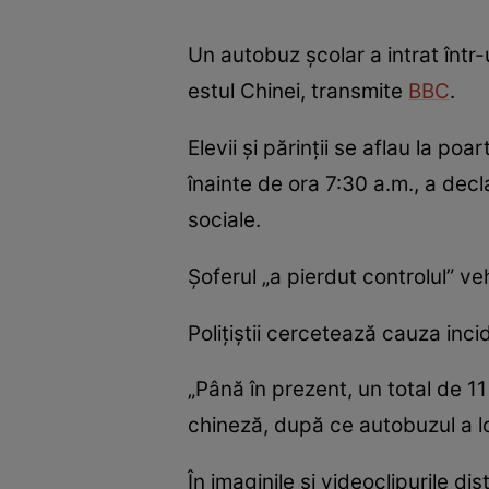
Un autobuz școlar a intrat înt
estul Chinei, transmite
BBC
.
Elevii și părinții se aflau la p
înainte de ora 7:30 a.m., a dec
sociale.
Șoferul „a pierdut controlul” ve
Polițiștii cercetează cauza inci
„Până în prezent, un total de 11
chineză, după ce autobuzul a lov
În imaginile și videoclipurile d