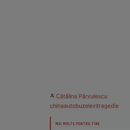
Cătălina Pârvulescu
china
autobuz
elevi
tragedie
MAI MULTE PENTRU TINE