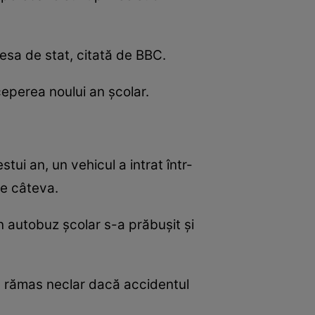
presa de stat, citată de BBC.
ceperea noului an școlar.
tui an, un vehicul a intrat într-
te câteva.
un autobuz școlar s-a prăbușit și
z a rămas neclar dacă accidentul