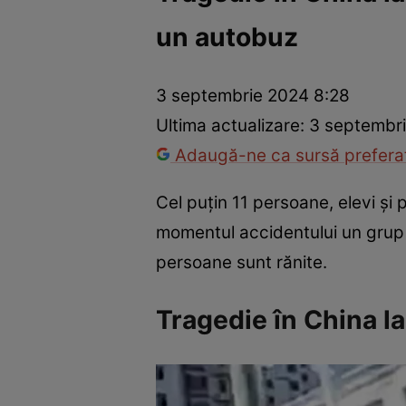
un autobuz
Război Ucraina-Rusia
Internațional
Fapt divers
Tehnolog
3 septembrie 2024 8:28
Ultima actualizare:
3 septembri
Adaugă-ne ca sursă preferat
Cel puțin 11 persoane, elevi și 
momentul accidentului un grup ma
persoane sunt rănite.
Tragedie în China la