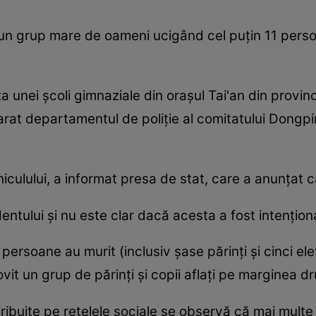
r-un grup mare de oameni ucigând cel puțin 11 perso
oarta unei școli gimnaziale din orașul Tai'an din prov
larat departamentul de poliție al comitatului Dongpi
hiculului, a informat presa de stat, care a anunțat c
dentului și nu este clar dacă acesta a fost intențion
 persoane au murit (inclusiv șase părinți și cinci el
it un grup de părinți și copii aflați pe marginea dr
istribuite pe rețelele sociale se observă că mai mul