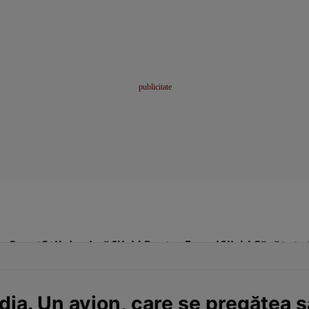
me
Sport
Stil de viață
Click! Pentru Femei
Click! Sănătate
dia. Un avion, care se pregătea să