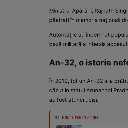
Ministrul Apărării, Rajnath Singh
păstrați în memoria naționali 
Autoritățile au îndemnat populaț
bază militară a interzis accesul
An-32, o istorie nef
În 2019, tot un An-32 s-a prăb
căzut în statul Arunachal Prades
au fost atunci uciși.
MAI MULTE PENTRU TINE