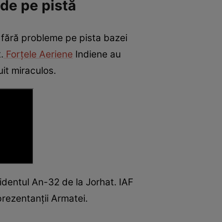
 de pe pistă
e fără probleme pe pista bazei
.
Forțele Aeriene
Indiene au
uit miraculos.
cidentul An-32 de la Jorhat. IAF
eprezentanții Armatei.