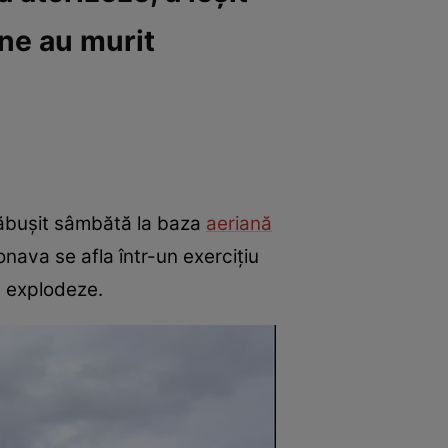
ane au murit
prăbușit sâmbătă la baza
aeriană
ronava se afla într-un exercițiu
ă explodeze.