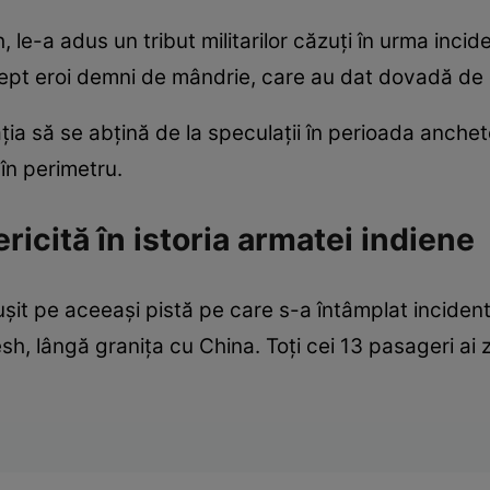
, le-a adus un tribut militarilor căzuți în urma incid
drept eroi demni de mândrie, care au dat dovadă de 
ia să se abțină de la speculații în perioada anchete
 în perimetru.
ericită în istoria armatei indiene
ușit pe aceeași pistă pe care s-a întâmplat incide
h, lângă graniţa cu China. Toți cei 13 pasageri ai z