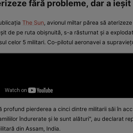
rizeze fără probleme, dar a ieșit
ublicația
The Sun
, avionul miltar părea să aterizez
eșit de pe ruta obișnuită, s-a răsturnat și a explodat
l celor 5 militari. Co-pilotul aeronavei a supravieț
 profund pierderea a cinci dintre militarii săi în ac
iliilor îndurerate şi le sunt alături", au declarat r
ilitară din Assam, India.