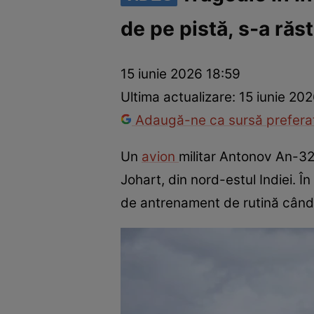
de pe pistă, s-a răs
Război Ucraina-Rusia
Internațional
Fapt divers
Tehnolog
15 iunie 2026 18:59
Ultima actualizare:
15 iunie 20
Adaugă-ne ca sursă preferat
Un
avion
militar Antonov An-32
Johart, din nord-estul Indiei. În
de antrenament de rutină când 