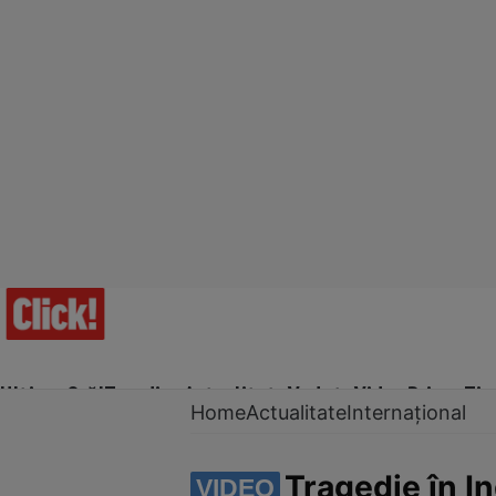
Ultima Oră!
Trending
Actualitate
Vedete
Video
Prime Ti
Home
Actualitate
Internațional
Tragedie în In
VIDEO