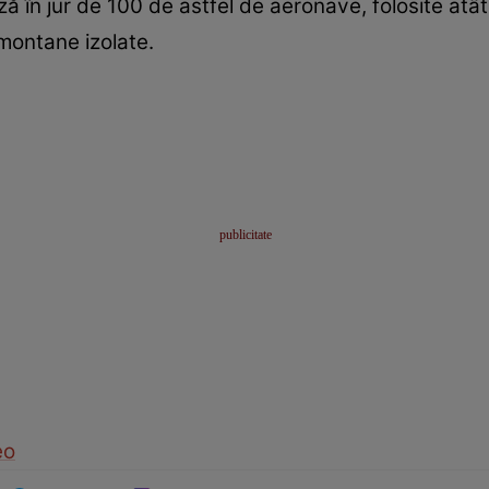
 în jur de 100 de astfel de aeronave, folosite atât p
montane izolate.
eo