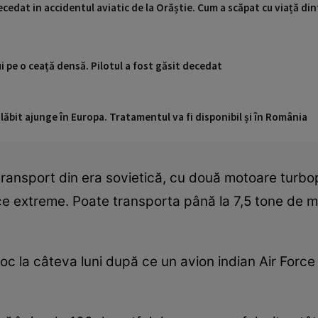
decedat in accidentul aviatic de la Orăștie. Cum a scăpat cu viață din
ui pe o ceață densă. Pilotul a fost găsit decedat
ăbit ajunge în Europa. Tratamentul va fi disponibil și în România
transport din era sovietică, cu două motoare turbo
atice extreme. Poate transporta până la 7,5 tone de
oc la câteva luni după ce un avion indian Air Forc