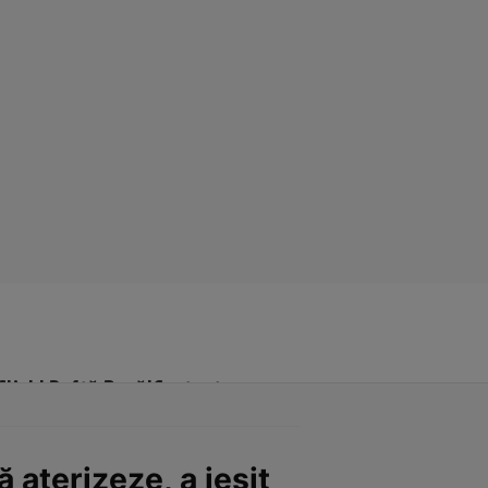
Click! Poftă Bună!
Contact
 aterizeze, a ieșit