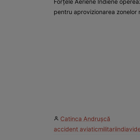
Forțele Aeriene Indiene operează
pentru aprovizionarea zonelor 
Catinca Andrușcă
accident aviatic
militari
india
vid