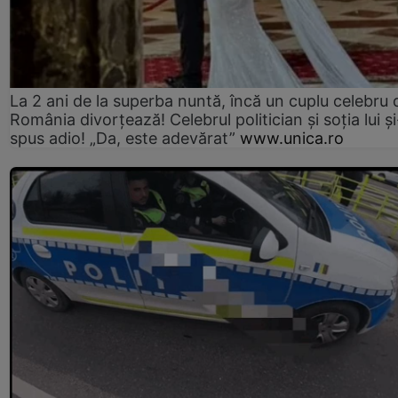
La 2 ani de la superba nuntă, încă un cuplu celebru 
România divorțează! Celebrul politician și soția lui ș
spus adio! „Da, este adevărat”
www.unica.ro