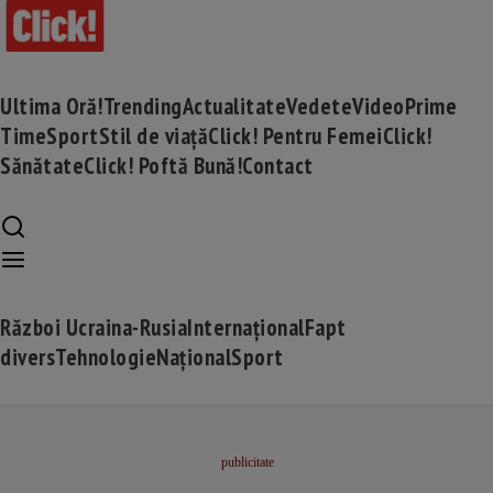
Ultima Oră!
Trending
Actualitate
Vedete
Video
Prime
Time
Sport
Stil de viață
Click! Pentru Femei
Click!
Sănătate
Click! Poftă Bună!
Contact
Război Ucraina-Rusia
Internațional
Fapt
divers
Tehnologie
Național
Sport