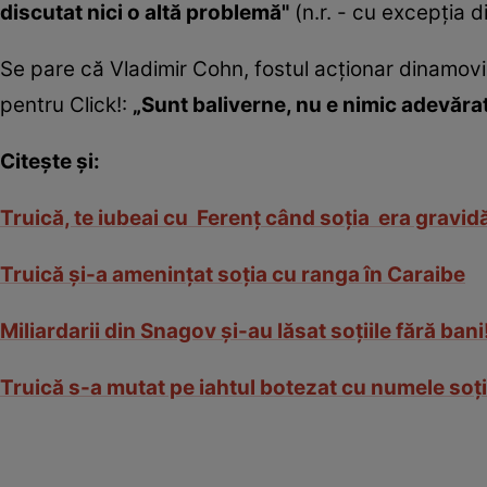
discutat nici o altă problemă"
(n.r. - cu excepţia di
Se pare că Vladimir Cohn, fostul acţionar dinamovist,
pentru Click!:
„Sunt baliverne, nu e nimic adevărat
Citeşte şi:
Truică, te iubeai cu Ferenţ când soţia era gravid
Truică şi-a ameninţat soţia cu ranga în Caraibe
Miliardarii din Snagov şi-au lăsat soţiile fără bani
Truică s-a mutat pe iahtul botezat cu numele soţi