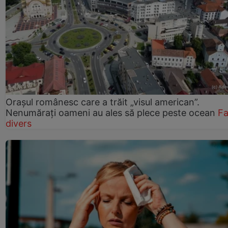
Orașul românesc care a trăit „visul american”.
Nenumărați oameni au ales să plece peste ocean
Fa
divers