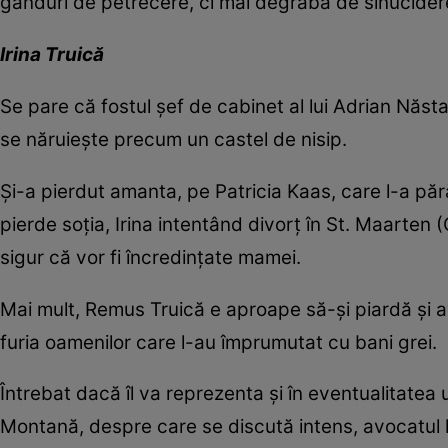
gânduri de petrecere, ci mai degrabă de sinucider
Irina Truică
Se pare că fostul şef de cabinet al lui Adrian Năsta
se năruieşte precum un castel de nisip.
Şi-a pierdut amanta, pe Patricia Kaas, care l-a pără
pierde soţia, Irina intentând divorţ în St. Maarten (
sigur că vor fi încredinţate mamei.
Mai mult, Remus Truică e aproape să-şi piardă şi a
furia oamenilor care l-au împrumutat cu bani grei.
Întrebat dacă îl va reprezenta şi în eventualitatea un
Montană, despre care se discută intens, avocatul lu