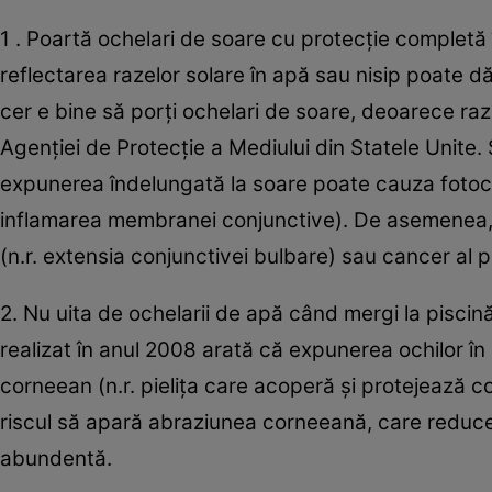
1 . Poartă ochelari de soare cu protecție completă 
reflectarea razelor solare în apă sau nisip poate d
cer e bine să porți ochelari de soare, deoarece raze
Agenției de Protecție a Mediului din Statele Unite.
expunerea îndelungată la soare poate cauza fotocher
inflamarea membranei conjunctive). De asemenea, 
(n.r. extensia conjunctivei bulbare) sau cancer al p
2. Nu uita de ochelarii de apă când mergi la piscină!
realizat în anul 2008 arată că expunerea ochilor în
corneean (n.r. pielița care acoperă și protejează c
riscul să apară abraziunea corneeană, care reduce a
abundentă.