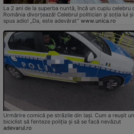
La 2 ani de la superba nuntă, încă un cuplu celebru 
România divorțează! Celebrul politician și soția lui ș
spus adio! „Da, este adevărat”
www.unica.ro
Urmărire comică pe străzile din Iași. Cum a reușit u
biciclist să fenteze poliția și să se facă nevăzut
adevarul.ro