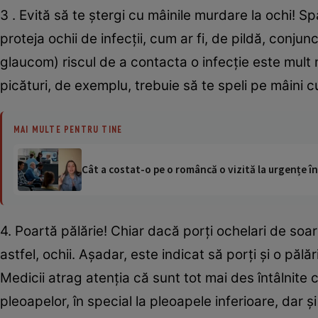
3 . Evită să te ștergi cu mâinile murdare la ochi! Sp
proteja ochii de infecții, cum ar fi, de pildă, conju
glaucom) riscul de a contacta o infecție este mult m
picături, de exemplu, trebuie să te speli pe mâini c
MAI MULTE PENTRU TINE
Cât a costat-o pe o româncă o vizită la urgențe în
4. Poartă pălărie! Chiar dacă porți ochelari de soare
astfel, ochii. Așadar, este indicat să porți și o pălă
Medicii atrag atenția că sunt tot mai des întâlnite 
pleoapelor, în special la pleoapele inferioare, dar ș