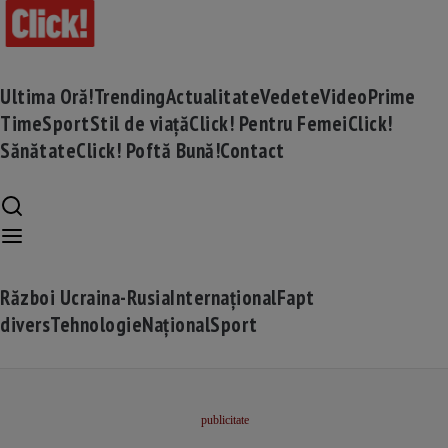
Ultima Oră!
Trending
Actualitate
Vedete
Video
Prime
Time
Sport
Stil de viață
Click! Pentru Femei
Click!
Sănătate
Click! Poftă Bună!
Contact
Război Ucraina-Rusia
Internațional
Fapt
divers
Tehnologie
Național
Sport