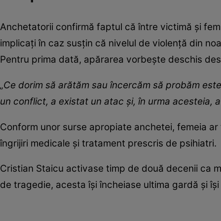
Anchetatorii confirmă faptul că între victimă și feme
implicați în caz susțin că nivelul de violență din n
Pentru prima dată, apărarea vorbește deschis despre
„Ce dorim să arătăm sau încercăm să probăm este ch
un conflict, a existat un atac și, în urma acesteia,
Conform unor surse apropiate anchetei, femeia ar fi
îngrijiri medicale și tratament prescris de psihiatri.
Cristian Staicu activase timp de două decenii ca me
de tragedie, acesta își încheiase ultima gardă și îș