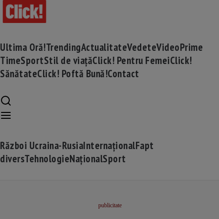
Ultima Oră!
Trending
Actualitate
Vedete
Video
Prime
Time
Sport
Stil de viață
Click! Pentru Femei
Click!
Sănătate
Click! Poftă Bună!
Contact
Război Ucraina-Rusia
Internațional
Fapt
divers
Tehnologie
Național
Sport