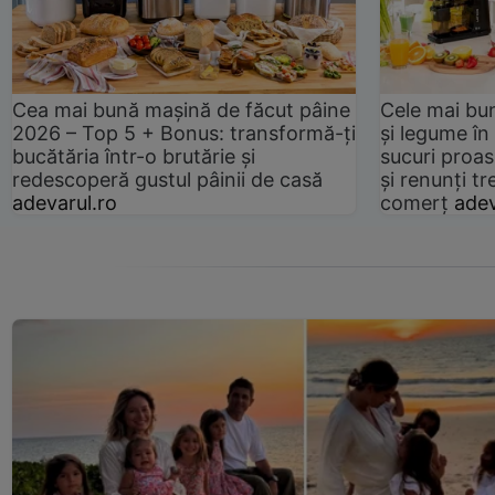
Cea mai bună mașină de făcut pâine
Cele mai bu
2026 – Top 5 + Bonus: transformă-ți
și legume în
bucătăria într-o brutărie și
sucuri proas
redescoperă gustul pâinii de casă
și renunți tr
adevarul.ro
comerț
adev