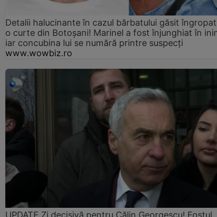
Detalii halucinante în cazul bărbatului găsit îngropat
o curte din Botoșani! Marinel a fost înjunghiat în ini
iar concubina lui se numără printre suspecți
www.wowbiz.ro
UPDATE Zi decisivă pentru Călin Georgescu! Fostul