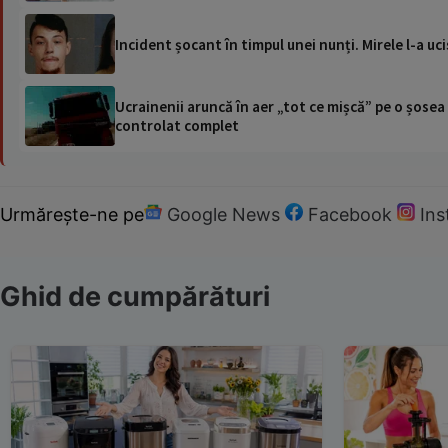
Incident șocant în timpul unei nunți. Mirele l-a u
Ucrainenii aruncă în aer „tot ce mișcă” pe o șose
controlat complet
Urmărește-ne pe
Google News
Facebook
In
Ghid de cumpărături