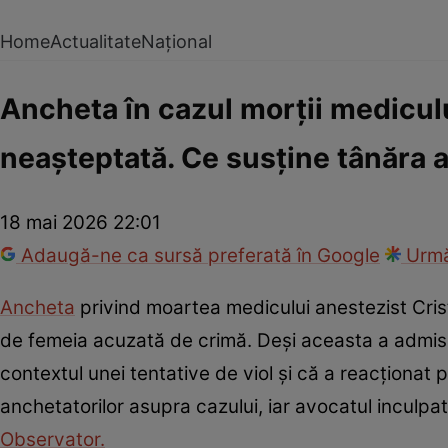
Home
Actualitate
Național
Ancheta în cazul morții mediculu
neașteptată. Ce susține tânăra 
18 mai 2026 22:01
Adaugă-ne ca sursă preferată în Google
Urmă
Ancheta
privind moartea medicului anestezist Cris
de femeia acuzată de crimă. Deși aceasta a admis c
contextul unei tentative de viol și că a reacționat
anchetatorilor asupra cazului, iar avocatul inculpate
Observator.