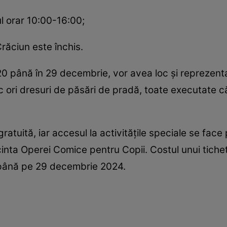
ul orar 10:00-16:00;
răciun este închis.
in 20 până în 29 decembrie, vor avea loc și reprezen
c ori dresuri de păsări de pradă, toate executate că
gratuită, iar accesul la activităţile speciale se fac
cinta Operei Comice pentru Copii. Costul unui tichet
t până pe 29 decembrie 2024.