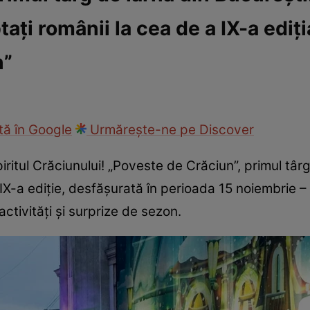
tați românii la cea de a IX-a ediți
ie
Național
Sport
n”
ă în Google
Urmărește-ne pe Discover
ritul Crăciunului! „Poveste de Crăciun”, primul târg
 a IX-a ediţie, desfășurată în perioada 15 noiembrie
ctivități și surprize de sezon.