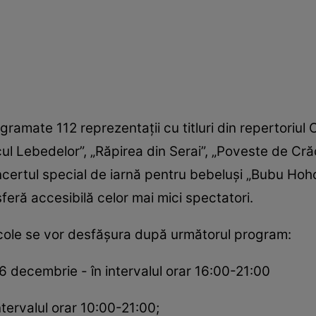
gramate 112 reprezentaţii cu titluri din repertoriul
l Lebedelor”, „Răpirea din Serai”, „Poveste de Crăc
oncertul special de iarnă pentru bebeluşi „Bubu Ho
feră accesibilă celor mai mici spectatori.
tacole se vor desfășura după următorul program:
26 decembrie - în intervalul orar 16:00-21:00
tervalul orar 10:00-21:00;