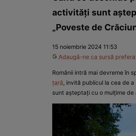
activități sunt aștep
Război Ucraina-Rusia
Internațional
Fapt divers
Tehnolog
„Poveste de Crăciu
15 noiembrie 2024 11:53
Adaugă-ne ca sursă preferat
Românii intră mai devreme în spi
țară
, invită publicul la cea de
sunt așteptați cu o mulțime de a