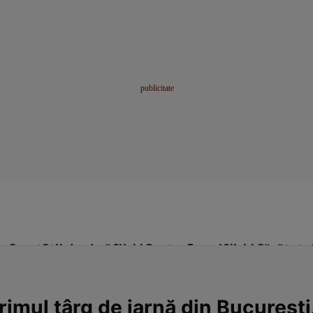
me
Sport
Stil de viață
Click! Pentru Femei
Click! Sănătate
imul târg de iarnă din București.