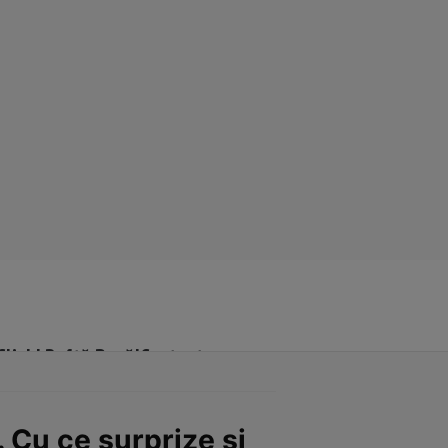
Click! Poftă Bună!
Contact
 Cu ce surprize și