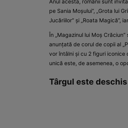
Anul acesta, românii sunt invita
pe Sania Moșului”, „Grota lui Gr
Jucăriilor” și „Roata Magică”, ia
În „Magazinul lui Moș Crăciun” 
anunțată de corul de copii al „
vor întâlni și cu 2 figuri iconi
unică este, de asemenea, o opo
Târgul este deschis