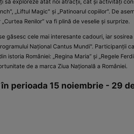
ți să exploreze atât noi atracții, cât și activități c
inch", „Liftul Magic" și „Patinoarul copiilor". De ase
r „Curtea Renilor” va fi plină de veselie și surprize.
se găsesc cele mai interesante cadouri, iar sosirea 
Programului Național Cantus Mundi". Participanții ca
ce din istoria României: „Regina Maria” și „Regele Fe
rtunitate de a marca Ziua Națională a României.
 în perioada 15 noiembrie - 29 