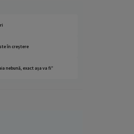
ri
ste în creștere
ia nebună, exact așa va fi”