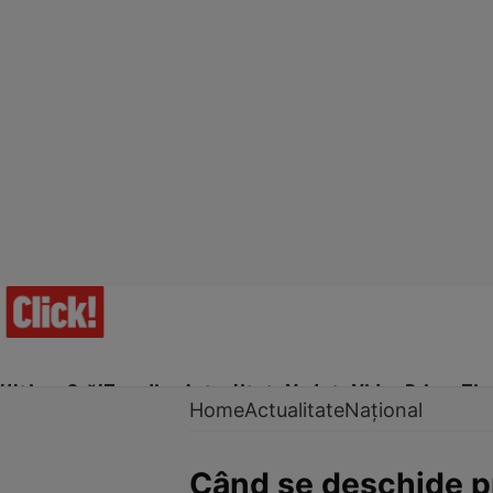
Ultima Oră!
Trending
Actualitate
Vedete
Video
Prime Ti
Home
Actualitate
Național
Când se deschide pr