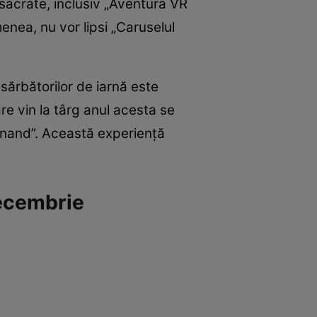
onsacrate, inclusiv „Aventura VR
menea, nu vor lipsi „Caruselul
sărbătorilor de iarnă este
re vin la târg anul acesta se
rdinand”. Această experiență
decembrie