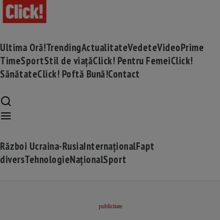
Ultima Oră!
Trending
Actualitate
Vedete
Video
Prime
Time
Sport
Stil de viață
Click! Pentru Femei
Click!
Sănătate
Click! Poftă Bună!
Contact
Război Ucraina-Rusia
Internațional
Fapt
divers
Tehnologie
Național
Sport