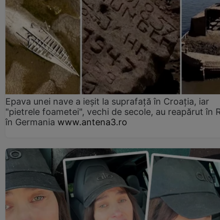
Epava unei nave a ieșit la suprafață în Croația, iar
"pietrele foametei", vechi de secole, au reapărut în R
în Germania
www.antena3.ro