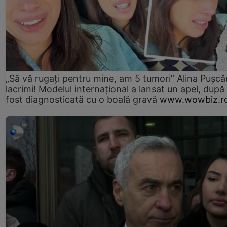
„Să vă rugați pentru mine, am 5 tumori” Alina Pușcău
lacrimi! Modelul internațional a lansat un apel, după
fost diagnosticată cu o boală gravă
www.wowbiz.r