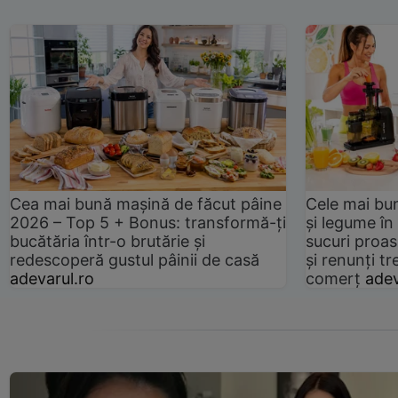
Cea mai bună mașină de făcut pâine
Cele mai bu
2026 – Top 5 + Bonus: transformă-ți
și legume în
bucătăria într-o brutărie și
sucuri proas
redescoperă gustul pâinii de casă
și renunți tr
adevarul.ro
comerț
adev