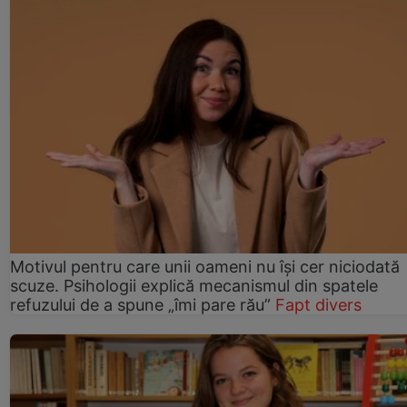
Motivul pentru care unii oameni nu își cer niciodată
scuze. Psihologii explică mecanismul din spatele
refuzului de a spune „îmi pare rău”
Fapt divers