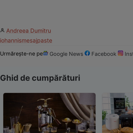
Andreea Dumitru
iohannis
mesaj
paste
Urmărește-ne pe
Google News
Facebook
In
Ghid de cumpărături