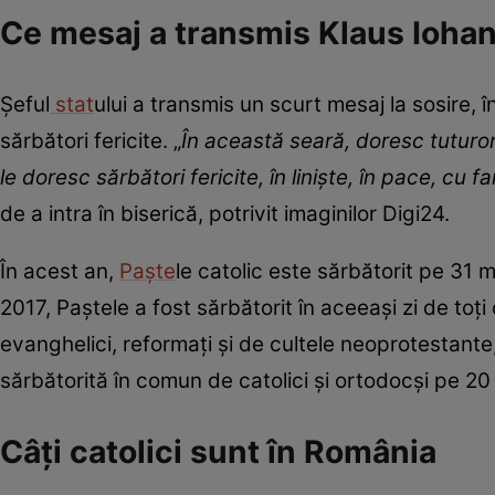
Ce mesaj a transmis Klaus Ioha
Șeful
stat
ului a transmis un scurt mesaj la sosire, 
sărbători fericite. „
În această seară, doresc tuturor
le doresc sărbători fericite, în linişte, în pace, cu fam
de a intra în biserică, potrivit imaginilor Digi24.
În acest an,
Paşte
le catolic este sărbătorit pe 31 m
2017, Paştele a fost sărbătorit în aceeaşi zi de toţi
evanghelici, reformaţi și de cultele neoprotestante
sărbătorită în comun de catolici și ortodocși pe 20 
Câți catolici sunt în România