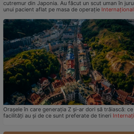
cutremur din Japonia. Au făcut un scut uman în juru
unui pacient aflat pe masa de operație
Internațional
Orașele în care generația Z și-ar dori să trăiască: ce
facilități au și de ce sunt preferate de tineri
Internaț