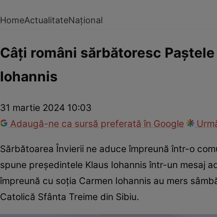
Home
Actualitate
Național
Câți români sărbătoresc Paștele
Iohannis
31 martie 2024 10:03
Adaugă-ne ca sursă preferată în Google
Urmă
Sărbătoarea Învierii ne aduce împreună într-o comuni
spune președintele Klaus Iohannis într-un mesaj ad
împreună cu soția Carmen Iohannis au mers sâmbătă
Catolică Sfânta Treime din Sibiu.