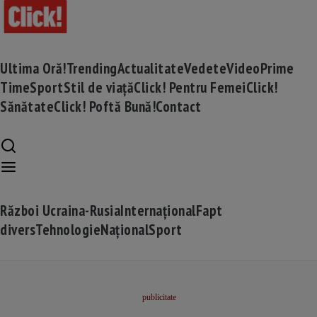
Ultima Oră!
Trending
Actualitate
Vedete
Video
Prime
Time
Sport
Stil de viață
Click! Pentru Femei
Click!
Sănătate
Click! Poftă Bună!
Contact
Război Ucraina-Rusia
Internațional
Fapt
divers
Tehnologie
Național
Sport