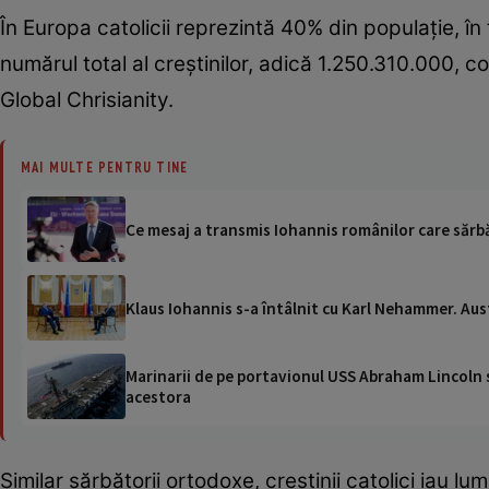
În Europa catolicii reprezintă 40% din populație, în
numărul total al creștinilor, adică 1.250.310.000, 
Global Chrisianity.
MAI MULTE PENTRU TINE
Ce mesaj a transmis Iohannis românilor care sărb
Klaus Iohannis s-a întâlnit cu Karl Nehammer. Aus
Marinarii de pe portavionul USS Abraham Lincoln su
acestora
Similar sărbătorii ortodoxe, creștinii catolici iau lum