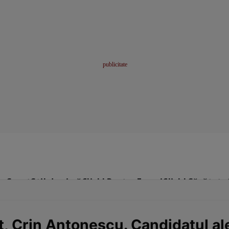
me
Sport
Stil de viață
Click! Pentru Femei
Click! Sănătate
t, Crin Antonescu. Candidatul al