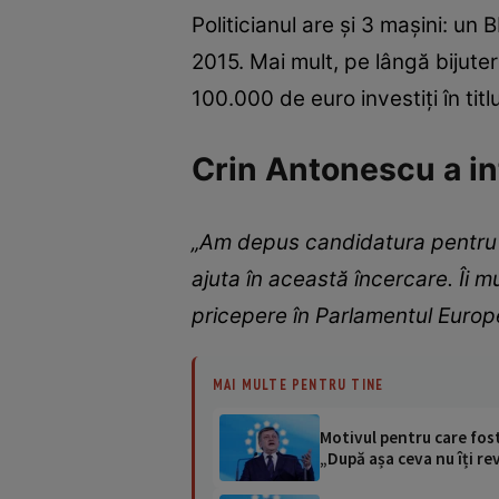
Politicianul are și 3 mașini: u
2015. Mai mult, pe lângă bijute
100.000 de euro investiți în titlu
Crin Antonescu a in
„Am depus candidatura pentru P
ajuta în această încercare. Îi m
pricepere în Parlamentul Europ
MAI MULTE PENTRU TINE
Motivul pentru care fost
„După așa ceva nu îți re