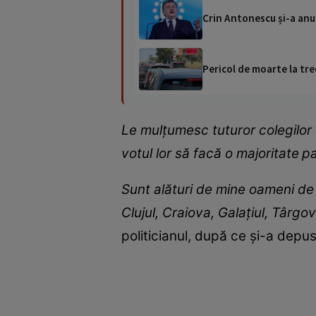
Crin Antonescu și-a anun
Pericol de moarte la tre
Le mulţumesc tuturor colegilor c
votul lor să facă o majoritate
pa
Sunt alături de mine oameni de 
Clujul, Craiova, Galaţiul, Târgovi
politicianul, după ce și-a depu