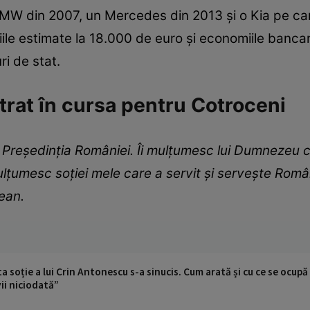
n BMW din 2007, un Mercedes din 2013 și o Kia pe ca
riile estimate la 18.000 de euro și economiile banc
ri de stat.
trat în cursa pentru Cotroceni
reşedinţia României. Îi mulţumesc lui Dumnezeu că 
ulţumesc soţiei mele care a servit şi serveşte Român
ean.
a soție a lui Crin Antonescu s-a sinucis. Cum arată și cu ce se ocupă 
vii niciodată”