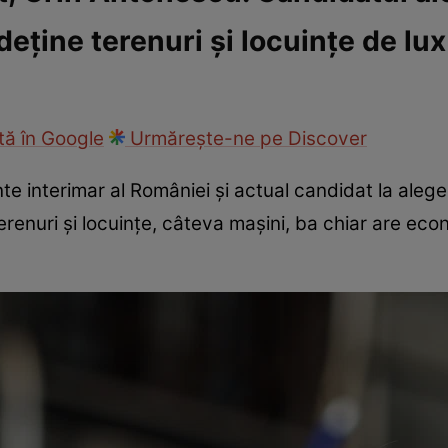
eține terenuri și locuințe de lux
ie
Național
Sport
ă în Google
Urmărește-ne pe Discover
nte interimar al României și actual candidat la alege
renuri și locuințe, câteva mașini, ba chiar are eco