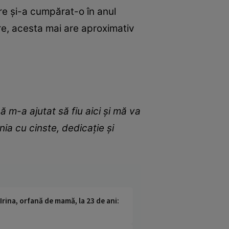
re și-a cumpărat-o în anul
are, acesta mai are aproximativ
m-a ajutat să fiu aici şi mă va
ia cu cinste, dedicaţie şi
Irina, orfană de mamă, la 23 de ani: