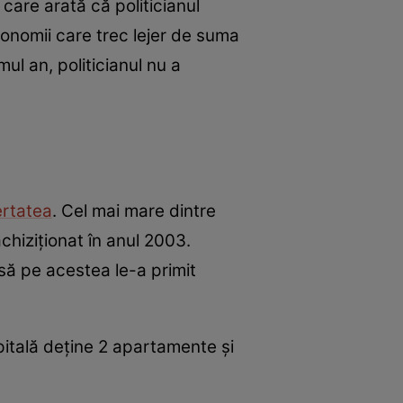
 care arată că politicianul
economii care trec lejer de suma
ul an, politicianul nu a
rtatea
. Cel mai mare dintre
chiziționat în anul 2003.
nsă pe acestea le-a primit
pitală deține 2 apartamente și