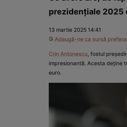
prezidențiale 2025 d
Război Ucraina-Rusia
Internațional
Fapt divers
Tehnolog
13 martie 2025 14:41
Adaugă-ne ca sursă preferat
Crin Antonescu
, fostul președi
impresionantă. Acesta deține te
euro.