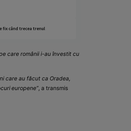
e fix când trecea trenul
 pe care românii i-au învestit cu
eni care au făcut ca Oradea,
ocuri
europene”
, a transmis