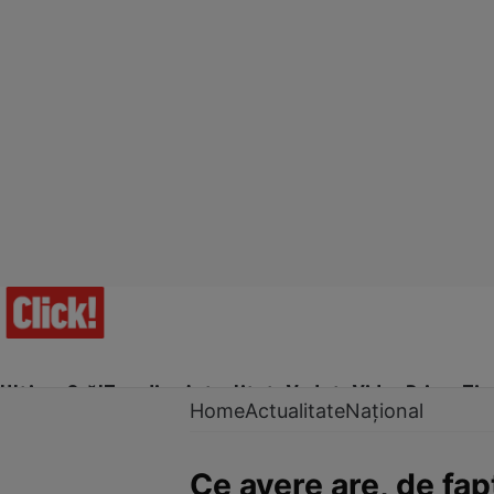
Ultima Oră!
Trending
Actualitate
Vedete
Video
Prime Ti
Home
Actualitate
Național
Ce avere are, de fap