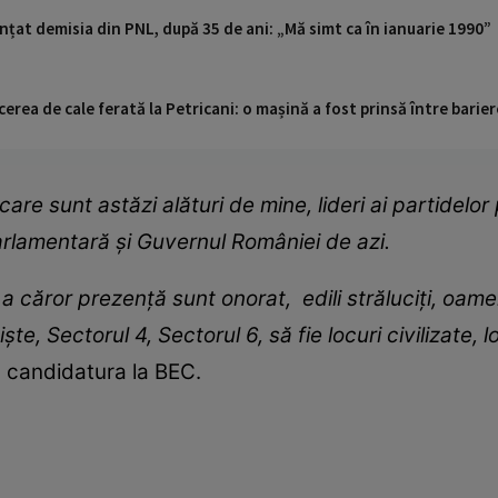
țat demisia din PNL, după 35 de ani: „Mă simt ca în ianuarie 1990”
cerea de cale ferată la Petricani: o mașină a fost prinsă între barier
are sunt astăzi alături de mine, lideri ai partidelor
rlamentară şi Guvernul României de azi.
a căror prezenţă sunt onorat, edili străluciţi, oam
şte, Sectorul 4, Sectorul 6, să fie locuri civilizate, l
s candidatura la BEC.