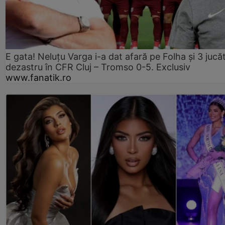
E gata! Neluțu Varga i-a dat afară pe Folha și 3 jucăt
dezastru în CFR Cluj – Tromso 0-5. Exclusiv
www.fanatik.ro