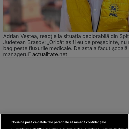
Adrian Veștea, reacție la situația deplorabilă din Spit
Județean Brașov: „Oricât aș fi eu de președinte, nu
bag peste fluxurile medicale. De asta a făcut școală
managerul”
actualitate.net
Nouă ne pasă ca datele tale personale să rămână confidențiale
Noi și partenerii noștri
606
stocăm și/sau accesăm informații pe dispozitivul dvs., precum identificatorii