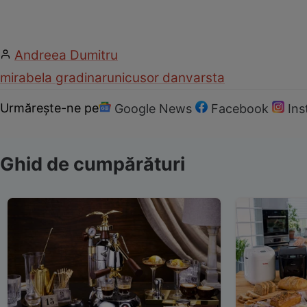
Andreea Dumitru
mirabela gradinaru
nicusor dan
varsta
Urmărește-ne pe
Google News
Facebook
In
Ghid de cumpărături