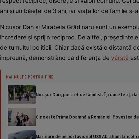
respect reciproc, discreție și valori comune. Cei d
ani și un băiețel de 3 ani, iar viața lor de familie
Nicușor Dan și Mirabela Grădinaru sunt un exemplu 
încredere și sprijin reciproc. De altfel, președintel
de tumultul politicii. Chiar dacă există o distanță 
împreună, demonstrând că diferența de
vârstă
est
MAI MULTE PENTRU TINE
Nicușor Dan, portret de familist. Își duce fetița 
Cine este Prima Doamnă a României. Povestea de 
Marinarii de pe portavionul USS Abraham Lincoln su