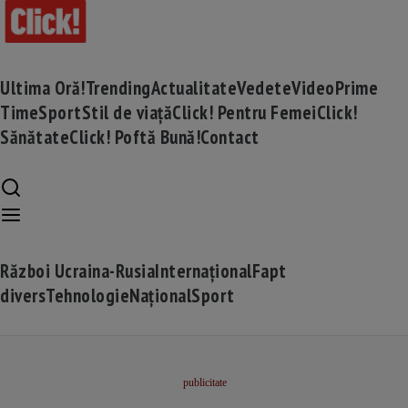
Ultima Oră!
Trending
Actualitate
Vedete
Video
Prime
Time
Sport
Stil de viață
Click! Pentru Femei
Click!
Sănătate
Click! Poftă Bună!
Contact
Război Ucraina-Rusia
Internațional
Fapt
divers
Tehnologie
Național
Sport