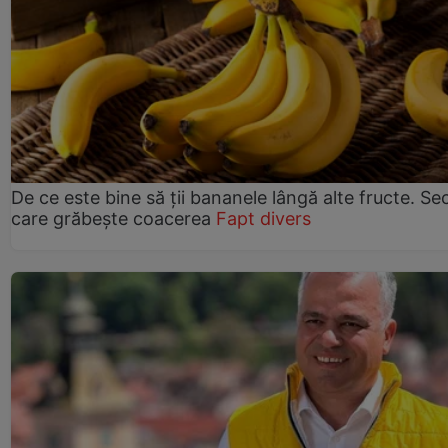
De ce este bine să ții bananele lângă alte fructe. Se
care grăbește coacerea
Fapt divers