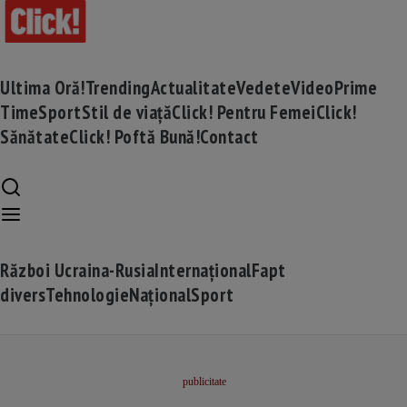
Ultima Oră!
Trending
Actualitate
Vedete
Video
Prime
Time
Sport
Stil de viață
Click! Pentru Femei
Click!
Sănătate
Click! Poftă Bună!
Contact
Război Ucraina-Rusia
Internațional
Fapt
divers
Tehnologie
Național
Sport