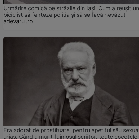
Urmărire comică pe străzile din Iași. Cum a reușit u
biciclist să fenteze poliția și să se facă nevăzut
adevarul.ro
Era adorat de prostituate, pentru apetitul său sexua
uriaș. Când a murit faimosul scriitor, toate cocotele