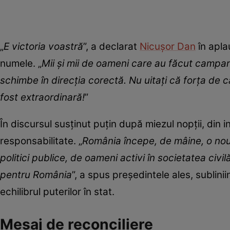
„
E victoria voastră
”, a declarat
Nicușor Dan
în apla
numele. „
Mii și mii de oameni care au făcut campan
schimbe în direcția corectă. Nu uitați că forța de 
fost extraordinară!
”
În discursul susținut puțin după miezul nopții, din in
responsabilitate. „
România începe, de mâine, o nouă 
politici publice, de oameni activi în societatea civilă
pentru România
”, a spus președintele ales, sublinii
echilibrul puterilor în stat.
Mesaj de reconciliere