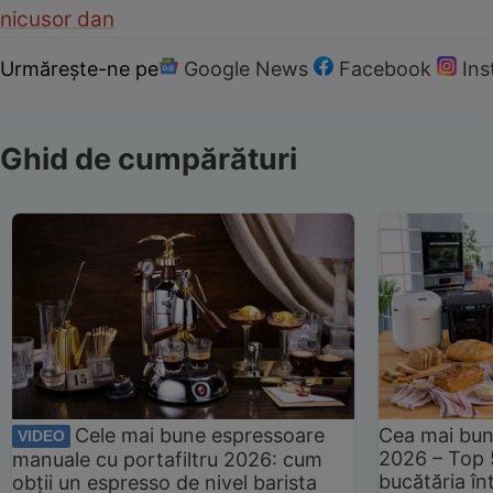
nicusor dan
Urmărește-ne pe
Google News
Facebook
In
Ghid de cumpărături
Cele mai bune espressoare
Cea mai bun
VIDEO
2026 – Top 
manuale cu portafiltru 2026: cum
bucătăria înt
obții un espresso de nivel barista