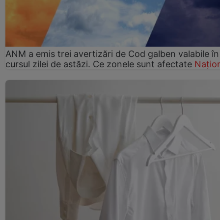
ANM a emis trei avertizări de Cod galben valabile în
cursul zilei de astăzi. Ce zonele sunt afectate
Națio