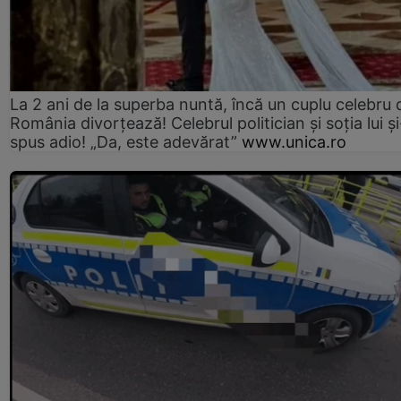
La 2 ani de la superba nuntă, încă un cuplu celebru 
România divorțează! Celebrul politician și soția lui ș
spus adio! „Da, este adevărat”
www.unica.ro