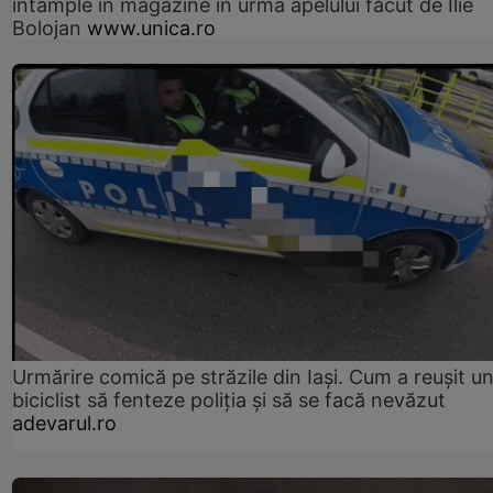
întâmple în magazine în urma apelului făcut de Ilie
Bolojan
www.unica.ro
Urmărire comică pe străzile din Iași. Cum a reușit u
biciclist să fenteze poliția și să se facă nevăzut
adevarul.ro