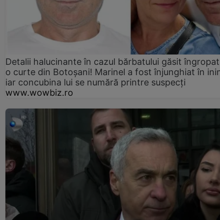
Detalii halucinante în cazul bărbatului găsit îngropat
o curte din Botoșani! Marinel a fost înjunghiat în ini
iar concubina lui se numără printre suspecți
www.wowbiz.ro