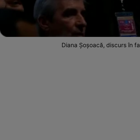
Diana Șoșoacă, discurs în faț