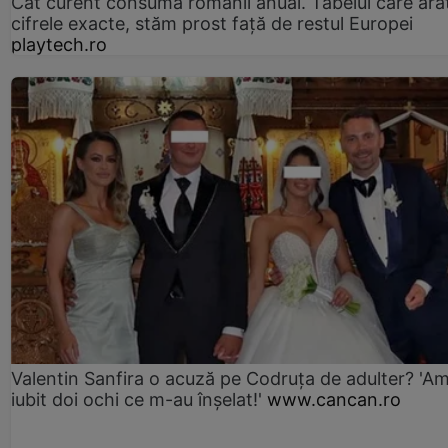
Cât curent consumă românii anual. Tabelul care ara
cifrele exacte, stăm prost faţă de restul Europei
playtech.ro
Valentin Sanfira o acuză pe Codruța de adulter? 'A
iubit doi ochi ce m-au înșelat!'
www.cancan.ro