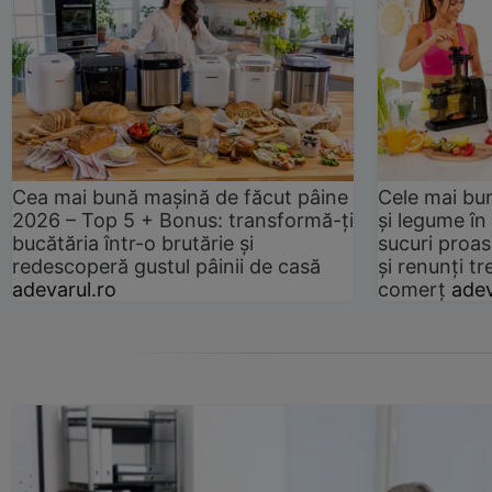
Cea mai bună mașină de făcut pâine
Cele mai bu
2026 – Top 5 + Bonus: transformă-ți
și legume în
bucătăria într-o brutărie și
sucuri proas
redescoperă gustul pâinii de casă
și renunți tr
adevarul.ro
comerț
adev