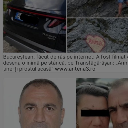
Bucureștean, făcut de râs pe internet: A fost filmat
desena o inimă pe stâncă, pe Transfăgărășan: „Ann
ține-ți prostul acasă”
www.antena3.ro