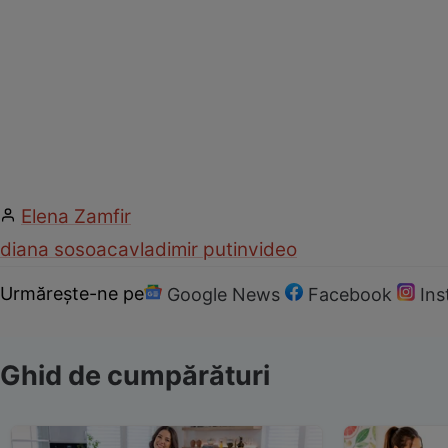
Elena Zamfir
diana sosoaca
vladimir putin
video
Urmărește-ne pe
Google News
Facebook
In
Ghid de cumpărături