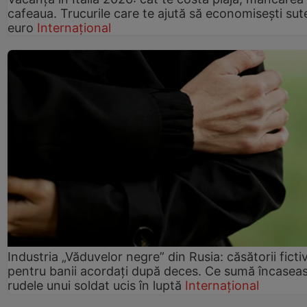
cafeaua. Trucurile care te ajută să economisești sut
euro
Internațional
Industria „Văduvelor negre” din Rusia: căsătorii ficti
pentru banii acordați după deces. Ce sumă încasea
rudele unui soldat ucis în luptă
Internațional