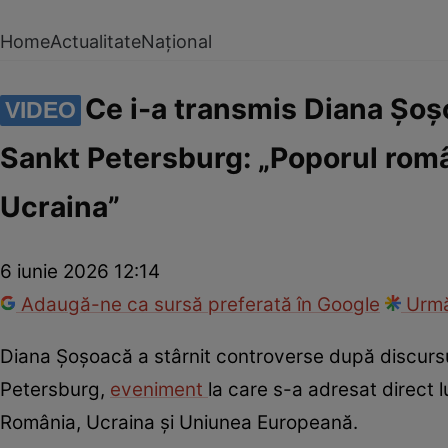
Home
Actualitate
Național
Ce i-a transmis Diana Șoșo
VIDEO
Sankt Petersburg: „Poporul rom
Ucraina”
6 iunie 2026 12:14
Adaugă-ne ca sursă preferată în Google
Urmă
Diana Șoșoacă a stârnit controverse după discursu
Petersburg,
eveniment
la care s-a adresat direct l
România, Ucraina și Uniunea Europeană.