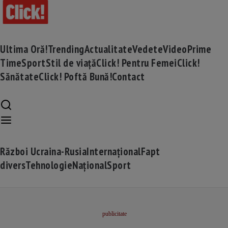
Ultima Oră!
Trending
Actualitate
Vedete
Video
Prime
Time
Sport
Stil de viață
Click! Pentru Femei
Click!
Sănătate
Click! Poftă Bună!
Contact
Război Ucraina-Rusia
Internațional
Fapt
divers
Tehnologie
Național
Sport