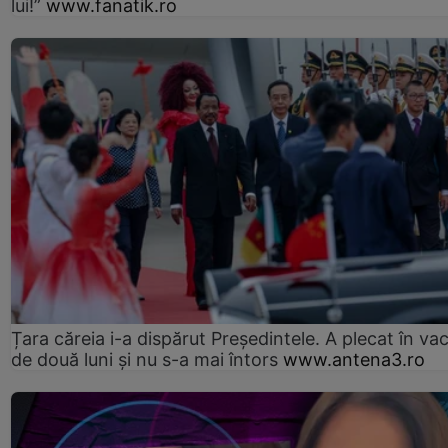
lui!”
www.fanatik.ro
Țara căreia i-a dispărut Președintele. A plecat în va
de două luni și nu s-a mai întors
www.antena3.ro