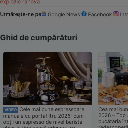
explozie rahova
Urmărește-ne pe
Google News
Facebook
In
Ghid de cumpărături
Cele mai bune espressoare
Cea mai bun
VIDEO
2026 – Top 
manuale cu portafiltru 2026: cum
bucătăria înt
obții un espresso de nivel barista
redescoperă 
chiar la tine acasă
adevarul.ro