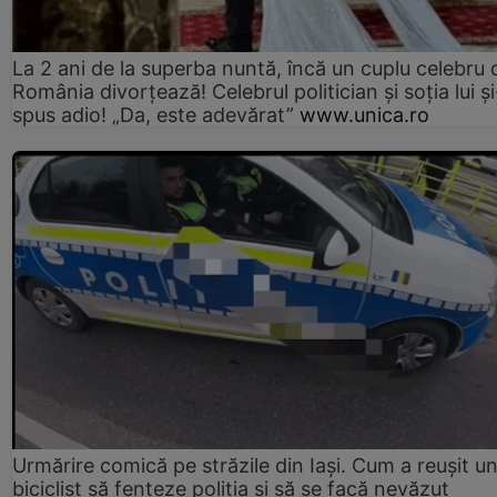
La 2 ani de la superba nuntă, încă un cuplu celebru 
România divorțează! Celebrul politician și soția lui ș
spus adio! „Da, este adevărat”
www.unica.ro
Urmărire comică pe străzile din Iași. Cum a reușit u
biciclist să fenteze poliția și să se facă nevăzut