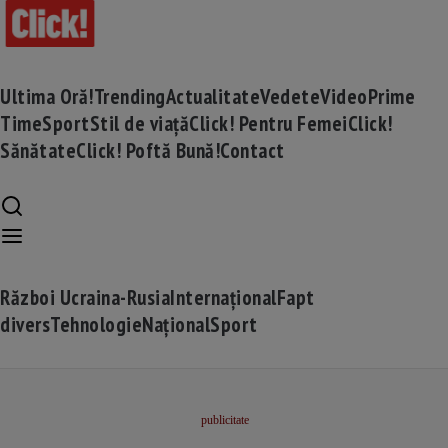
Ultima Oră!
Trending
Actualitate
Vedete
Video
Prime
Time
Sport
Stil de viață
Click! Pentru Femei
Click!
Sănătate
Click! Poftă Bună!
Contact
Război Ucraina-Rusia
Internațional
Fapt
divers
Tehnologie
Național
Sport