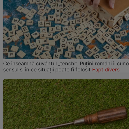
Ce înseamnă cuvântul „tenchi”. Puțini români îi cun
sensul și în ce situații poate fi folosit
Fapt divers