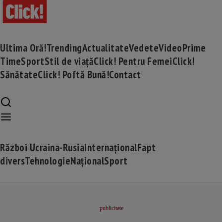
Ultima Oră!
Trending
Actualitate
Vedete
Video
Prime
Time
Sport
Stil de viață
Click! Pentru Femei
Click!
Sănătate
Click! Poftă Bună!
Contact
Război Ucraina-Rusia
Internațional
Fapt
divers
Tehnologie
Național
Sport