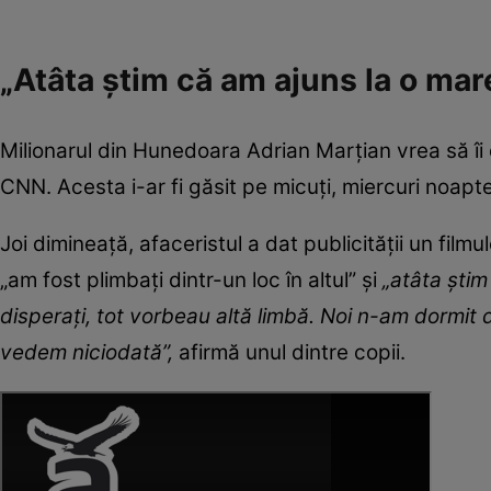
„Atâta știm că am ajuns la o mar
Milionarul din Hunedoara Adrian Marțian vrea să îi 
CNN. Acesta i-ar fi găsit pe micuți, miercuri noapte
Joi dimineață, afaceristul a dat publicității un filmu
„am fost plimbați dintr-un loc în altul” și
„atâta ști
disperați, tot vorbeau altă limbă. Noi n-am dormit
vedem niciodată”,
afirmă unul dintre copii.