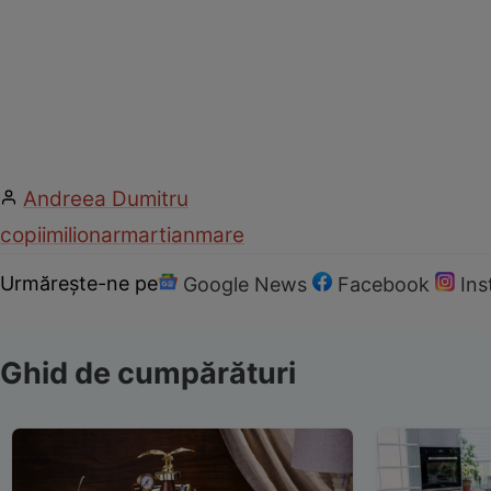
Andreea Dumitru
copii
milionar
martian
mare
Urmărește-ne pe
Google News
Facebook
In
Ghid de cumpărături