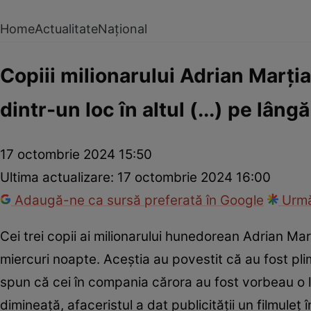
Home
Actualitate
Național
Copiii milionarului Adrian Marția
dintr-un loc în altul (...) pe lâng
17 octombrie 2024 15:50
Ultima actualizare:
17 octombrie 2024 16:00
Adaugă-ne ca sursă preferată în Google
Urmă
Cei trei copii ai milionarului hunedorean Adrian Marţ
miercuri noapte. Aceștia au povestit că au fost plim
spun că cei în compania cărora au fost vorbeau o li
dimineață, afaceristul a dat publicității un filmuleț 