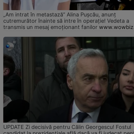
„Am intrat în metastază” Alina Pușcău, anunț
cutremurător înainte să intre în operație! Vedeta a
transmis un mesaj emoționant fanilor
www.wowbiz.
UPDATE Zi decisivă pentru Călin Georgescu! Fostul
candidat la prezidențiale află dacă va fi judecat pen