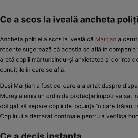
Ce a scos la iveală ancheta poliț
Ancheta poliției a scos la iveală că
Marțian
a cerut 
recente sugerează că aceștia se află în compania ta
arată copiii mărturisindu-și anxietatea și dorința d
condițiile în care se află.
Deși Marțian a fost cel care a alertat despre dispar
Mureș a emis un ordin de protecție împotriva sa, in
obligat să separe copiii de locuința în care trăiau,
Copilului a demarat controale pentru a verifica bun
Ce a decis instanța