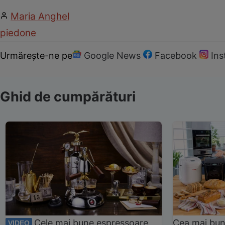
Maria Anghel
piedone
Urmărește-ne pe
Google News
Facebook
In
Ghid de cumpărături
Cele mai bune espressoare
Cea mai bun
VIDEO