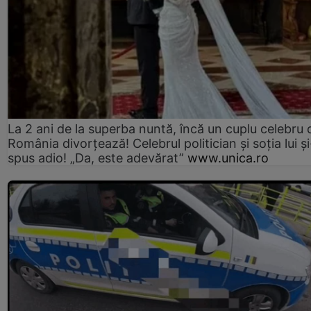
La 2 ani de la superba nuntă, încă un cuplu celebru 
România divorțează! Celebrul politician și soția lui ș
spus adio! „Da, este adevărat”
www.unica.ro