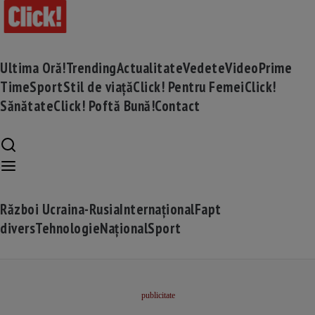
Ultima Oră!
Trending
Actualitate
Vedete
Video
Prime
Time
Sport
Stil de viață
Click! Pentru Femei
Click!
Sănătate
Click! Poftă Bună!
Contact
Război Ucraina-Rusia
Internațional
Fapt
divers
Tehnologie
Național
Sport