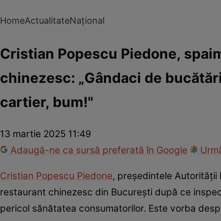
Home
Actualitate
Național
Cristian Popescu Piedone, spaim
chinezesc: „Gândaci de bucătărie
cartier, bum!"
13 martie 2025 11:49
Adaugă-ne ca sursă preferată în Google
Urmă
Cristian Popescu Piedone
, președintele Autorități
restaurant chinezesc din București după ce inspect
pericol sănătatea consumatorilor. Este vorba despre