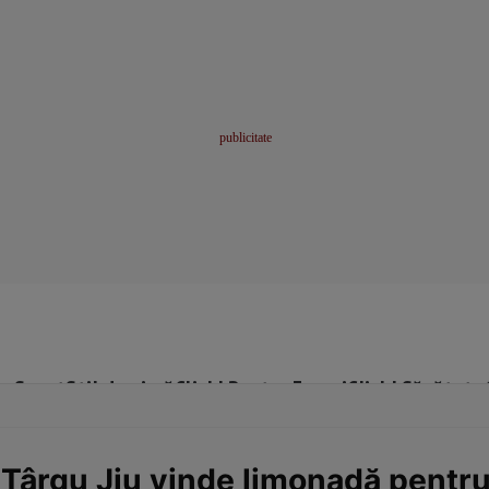
me
Sport
Stil de viață
Click! Pentru Femei
Click! Sănătate
in Târgu Jiu vinde limonadă pentr