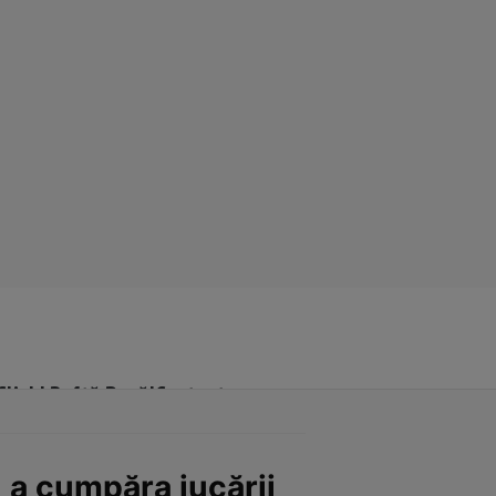
Click! Poftă Bună!
Contact
u a cumpăra jucării