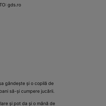
OTO: gds.ro
șa gândește și o copilă de
bani să-și cumpere jucării.
culare și pot da și o mână de