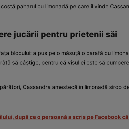
ât costă paharul cu limonadă pe care îl vinde Cassan
ere jucării pentru prietenii săi
 fața blocului: a pus pe o măsuță o carafă cu limon
tărâtă să câștige, pentru că visul ei este să cumpere 
părători, Cassandra amestecă în limonadă sirop de 
ilului, după ce o persoană a scris pe Facebook că