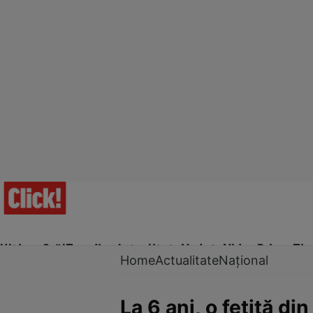
Ultima Oră!
Trending
Actualitate
Vedete
Video
Prime Ti
Home
Actualitate
Național
La 6 ani, o fetiță d