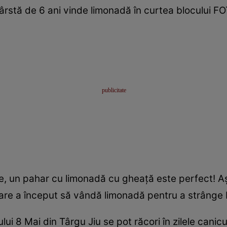
vârstă de 6 ani vinde limonadă în curtea blocului F
e, un pahar cu limonadă cu gheață este perfect! A
care a început să vândă limonadă pentru a strânge 
rului 8 Mai din Târgu Jiu se pot răcori în zilele cani