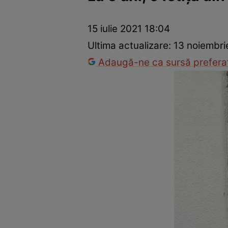
Război Ucraina-Rusia
Internațional
Fapt divers
Tehnolog
15 iulie 2021 18:04
Ultima actualizare:
13 noiembri
Adaugă-ne ca sursă preferat