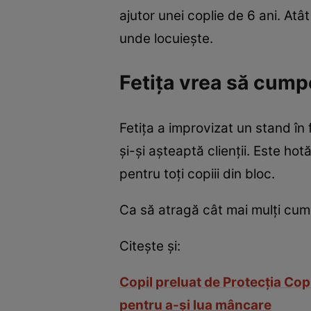
ajutor unei coplie de 6 ani. At
unde locuiește.
Fetița vrea să cump
Fetița a improvizat un stand în
și-și așteaptă clienții. Este ho
pentru toți copiii din bloc.
Ca să atragă cât mai mulți cum
Citește și:
Copil preluat de Protecţia Cop
pentru a-şi lua mâncare