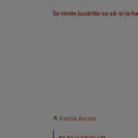
Îşi vinde jucăriile ca să-şi ia 
Karina Avram
MAI MULTE PENTRU TINE