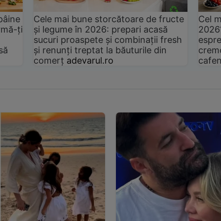
pâine
Cele mai bune storcătoare de fructe
Cel m
rmă-ți
și legume în 2026: prepari acasă
2026
sucuri proaspete și combinații fresh
espre
să
și renunți treptat la băuturile din
cremo
comerț
adevarul.ro
cafen