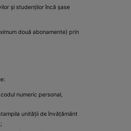
lor și studenților încă șase
maximum două abonamente) prin
e:
lă codul numeric personal,
ștampila unității de învățământ
;