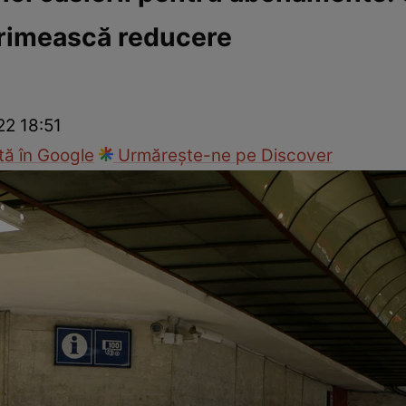
primească reducere
ie
Național
Sport
22 18:51
ă în Google
Urmărește-ne pe Discover