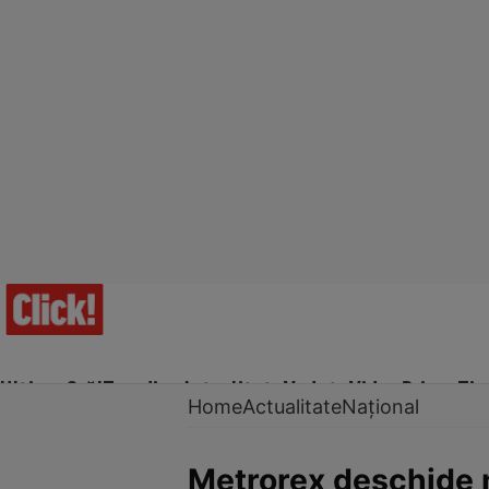
Ultima Oră!
Trending
Actualitate
Vedete
Video
Prime Ti
Home
Actualitate
Național
Metrorex deschide n