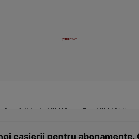
me
Sport
Stil de viață
Click! Pentru Femei
Click! Sănătate
oi casierii pentru abonamente. 