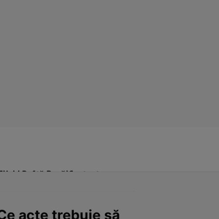
Click! Poftă Bună!
Contact
Ce acte trebuie să