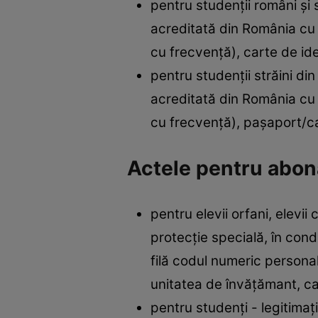
pentru studenții români și 
acreditată din România cu 
cu frecvență), carte de id
pentru studenții străini d
acreditată din România cu 
cu frecvență), pașaport/c
Actele pentru abon
pentru elevii orfani, elevi
protecție specială, în condi
filă codul numeric personal
unitatea de învățămant, car
pentru studenți - legitima