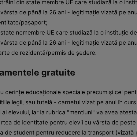
străini din state membre UE care studiază la o inst
vârsta de până la 26 ani - legitimație vizată pe an
entitate/pașaport;
in state nemembre UE care studiază la o instituție d
vârsta de până la 26 ani - legitimație vizată pe an
arte de rezidentă/permis de ședere.
amentele gratuite
i cu cerințe educaționale speciale precum și cei pen
tiile legii, sau tutelă - carnetul vizat pe anul în cu
 al elevului, iar la rubrica "mențiuni" va avea atesta
tea de identitate pentru elevii cu vârsta de peste 1
ția de student pentru reducere la transport (vizată 