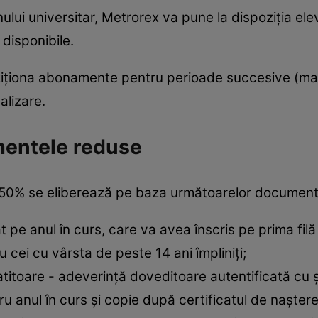
ui universitar, Metrorex va pune la dispoziția elevi
 disponibile.
iziţiona abonamente pentru perioade succesive (
nalizare.
mentele reduse
cu 50% se eliberează pe baza următoarelor document
at pe anul în curs, care va avea înscris pe prima fi
 cei cu vârsta de peste 14 ani împliniți;
atitoare - adeverință doveditoare autentificată cu 
u anul în curs și copie după certificatul de naștere