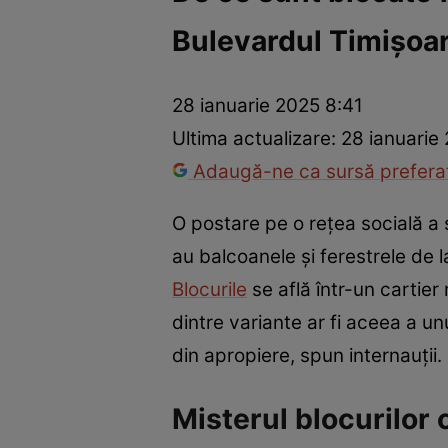
Bulevardul Timișoar
Război Ucraina-Rusia
Internațional
Fapt divers
Tehnolog
28 ianuarie 2025 8:41
Ultima actualizare:
28 ianuarie
Adaugă-ne ca sursă preferat
O postare pe o rețea socială a s
au balcoanele și ferestrele de la
Blocurile
se află într-un cartier
dintre variante ar fi aceea a u
din apropiere, spun internauții.
Misterul blocurilor