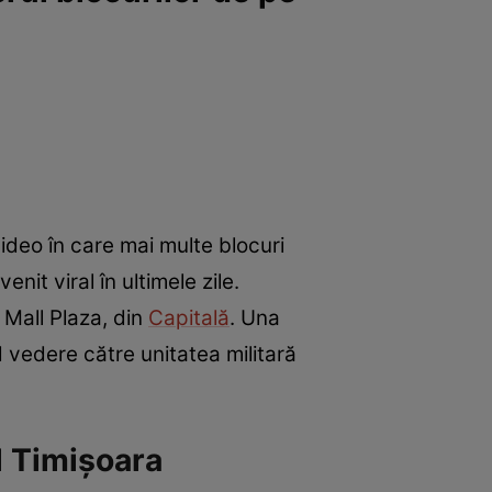
video în care mai multe blocuri
nit viral în ultimele zile.
 Mall Plaza, din
Capitală
. Una
d vedere către unitatea militară
l Timișoara