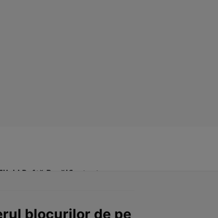
Click! Poftă Bună!
Contact
erul blocurilor de pe