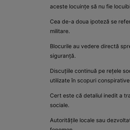
aceste locuințe să nu fie locuibi
Cea de-a doua ipoteză se referă
militare.
Blocurile au vedere directă spre
siguranță.
Discuțiile continuă pe rețele s
utilizate în scopuri conspirative
Cert este că detaliul inedit a t
sociale.
Autoritățile locale sau dezvoltat
fenomen.