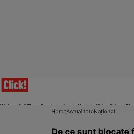
Ultima Oră!
Trending
Actualitate
Vedete
Video
Prime Ti
Home
Actualitate
Național
De ce sunt blocate f