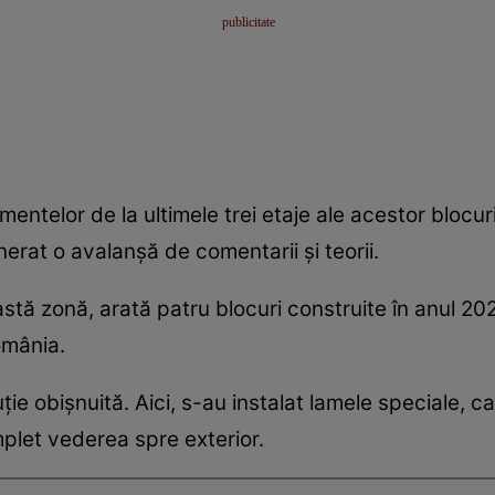
entelor de la ultimele trei etaje ale acestor blocur
erat o avalanșă de comentarii și teorii.
eastă zonă, arată patru blocuri construite în anul 20
omânia.
ție obișnuită. Aici, s-au instalat lamele speciale, c
plet vederea spre exterior.