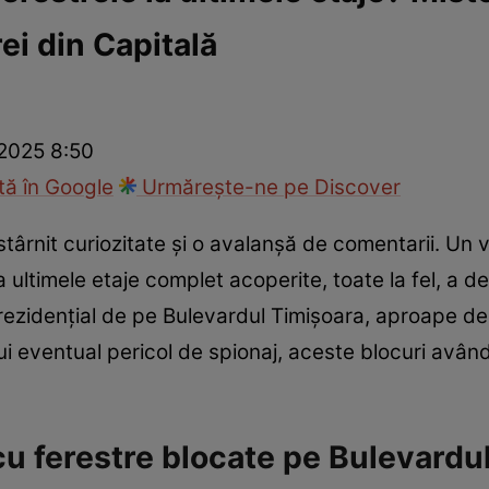
ei din Capitală
ie
Național
Sport
 2025 8:50
ă în Google
Urmărește-ne pe Discover
târnit curiozitate și o avalanșă de comentarii. Un 
 ultimele etaje complet acoperite, toate la fel, a deve
 rezidențial de pe Bulevardul Timișoara, aproape de
nui eventual pericol de spionaj, aceste blocuri avân
 cu ferestre blocate pe Bulevardu