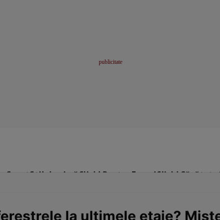
me
Sport
Stil de viață
Click! Pentru Femei
Click! Sănătate
erestrele la ultimele etaje? Mist