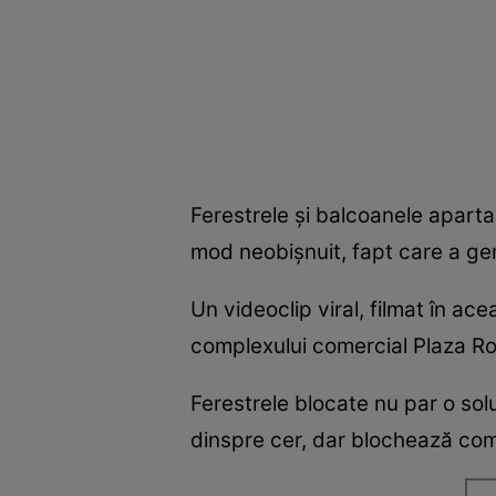
Ferestrele și balcoanele apartam
mod neobișnuit, fapt care a gen
Un videoclip viral, filmat în ac
complexului comercial Plaza R
Ferestrele blocate nu par o solu
dinspre cer, dar blochează com