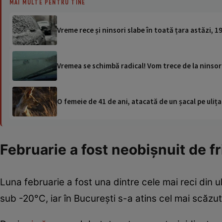
MAI MULTE PENTRU TINE
Vreme rece și ninsori slabe în toată țara astăzi, 
Vremea se schimbă radical! Vom trece de la ninsori
O femeie de 41 de ani, atacată de un șacal pe ulița
Februarie a fost neobișnuit de fri
Luna februarie a fost una dintre cele mai reci din u
sub -20°C, iar în București s-a atins cel mai scăzut 