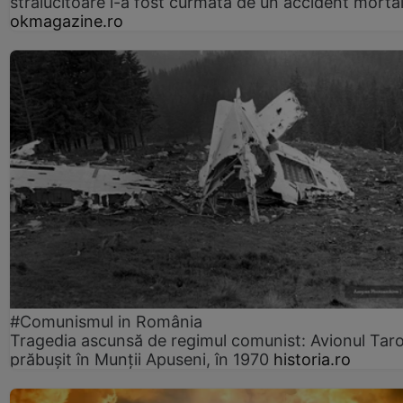
strălucitoare i-a fost curmată de un accident morta
okmagazine.ro
#Comunismul in România
Tragedia ascunsă de regimul comunist: Avionul Ta
prăbușit în Munții Apuseni, în 1970
historia.ro