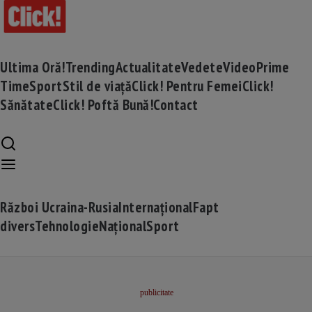
Ultima Oră!
Trending
Actualitate
Vedete
Video
Prime
Time
Sport
Stil de viață
Click! Pentru Femei
Click!
Sănătate
Click! Poftă Bună!
Contact
Război Ucraina-Rusia
Internațional
Fapt
divers
Tehnologie
Național
Sport