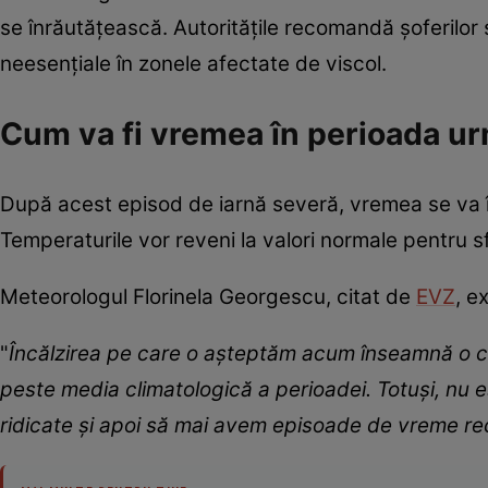
se înrăutățească. Autoritățile recomandă șoferilor să
neesențiale în zonele afectate de viscol.
Cum va fi vremea în perioada u
După acest episod de iarnă severă, vremea se va încă
Temperaturile vor reveni la valori normale pentru sfâ
Meteorologul Florinela Georgescu, citat de
EVZ
, e
"
Încălzirea pe care o aşteptăm acum înseamnă o cr
peste media climatologică a perioadei. Totuși, nu
ridicate și apoi să mai avem episoade de vreme re