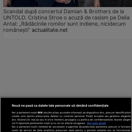
Scandal după concertul Damian & Brothers de la
UNTOLD. Cristina Stroe o acuză de rasism pe Delia
Antal: „Rădăcinile romilor sunt indiene, nicidecum
românești”
actualitate.net
Nouă ne pasă ca datele tale personale să rămână confidențiale
Noi și partenerii noștri
606
stocăm și/sau accesăm informații pe dispozitivul dvs., precum identificatorii
cookie unici pentru prelucrarea datelor cu caracter personal. Puteți accepta sau gestiona alegerile
dvs. făcând clic mai jos sau în orice moment, pe pagina cu politica de confidențialitate. Aceste alegeri
vor fi raportate partenerilor noștri și nu vă vor afecta navigarea.
Mai multe detalii
Noi si partenerii nostri (retelele de socializare si agentiile de publicitate partenere, precum si furnizorii
nostri de servicii de date analitice) prelucram date pentru a permite website-ului sa functioneze,