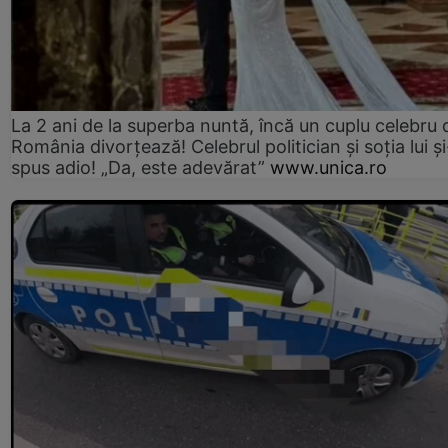
La 2 ani de la superba nuntă, încă un cuplu celebru 
România divorțează! Celebrul politician și soția lui ș
spus adio! „Da, este adevărat”
www.unica.ro