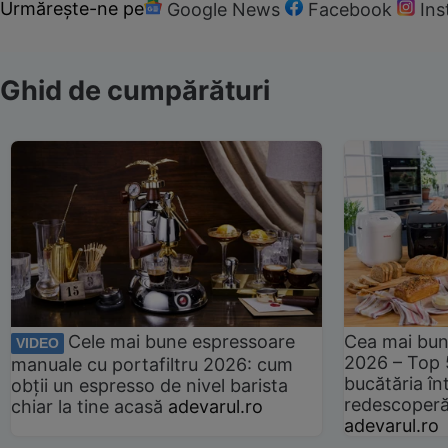
Urmărește-ne pe
Google News
Facebook
In
Ghid de cumpărături
Cele mai bune espressoare
Cea mai bun
VIDEO
2026 – Top 
manuale cu portafiltru 2026: cum
bucătăria înt
obții un espresso de nivel barista
redescoperă 
chiar la tine acasă
adevarul.ro
adevarul.ro