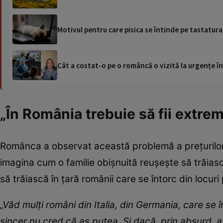
Motivul pentru care pisica se întinde pe tastatura
Cât a costat-o pe o româncă o vizită la urgențe în
„În România trebuie să fii extre
Românca a observat această problemă a prețurilor r
imagina cum o familie obișnuită reușește să trăias
să trăiască în țară românii care se întorc din locuri
„Văd mulți români din Italia, din Germania, care se
sincer nu cred că aş putea. Și dacă, prin absurd, 