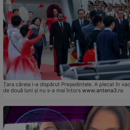
Țara căreia i-a dispărut Președintele. A plecat în va
de două luni și nu s-a mai întors
www.antena3.ro