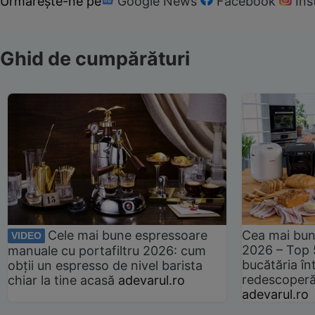
Urmărește-ne pe
Google News
Facebook
In
Ghid de cumpărături
Cele mai bune espressoare
Cea mai bun
VIDEO
2026 – Top 
manuale cu portafiltru 2026: cum
bucătăria înt
obții un espresso de nivel barista
redescoperă 
chiar la tine acasă
adevarul.ro
adevarul.ro