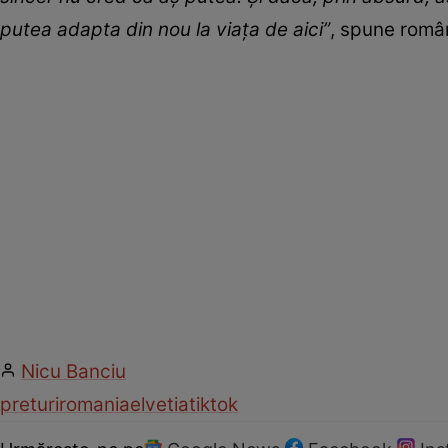
putea adapta din nou la viața de aici”
, spune româ
Nicu Banciu
preturi
romania
elvetia
tiktok