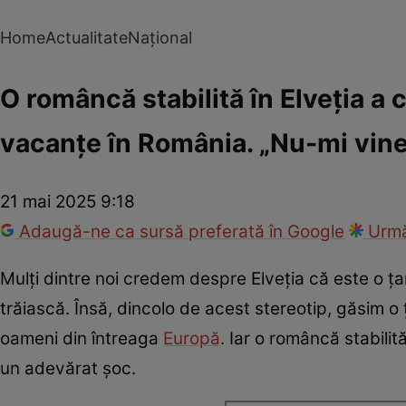
Home
Actualitate
Național
O româncă stabilită în Elveția a 
vacanțe în România. „Nu-mi vine
21 mai 2025 9:18
Adaugă-ne ca sursă preferată în Google
Urmă
Mulți dintre noi credem despre Elveția că este o ța
trăiască. Însă, dincolo de acest stereotip, găsim o
oameni din întreaga
Europă
. Iar o româncă stabilit
un adevărat șoc.