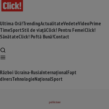
Ultima Oră!
Trending
Actualitate
Vedete
Video
Prime
Time
Sport
Stil de viață
Click! Pentru Femei
Click!
Sănătate
Click! Poftă Bună!
Contact
Război Ucraina-Rusia
Internațional
Fapt
divers
Tehnologie
Național
Sport