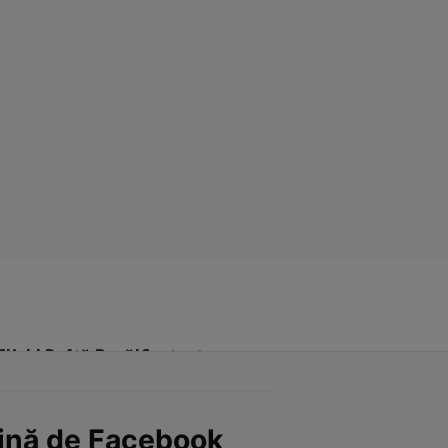
Click! Poftă Bună!
Contact
agină de Facebook