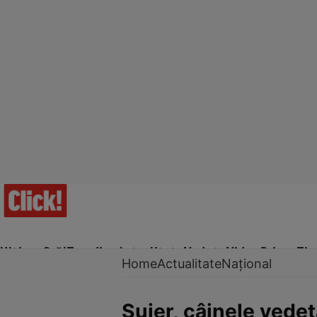
Ultima Oră!
Trending
Actualitate
Vedete
Video
Prime Ti
Home
Actualitate
Național
Șuier, câinele vede