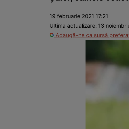
Război Ucraina-Rusia
Internațional
Fapt divers
Tehnolog
19 februarie 2021 17:21
Ultima actualizare:
13 noiembri
Adaugă-ne ca sursă preferat