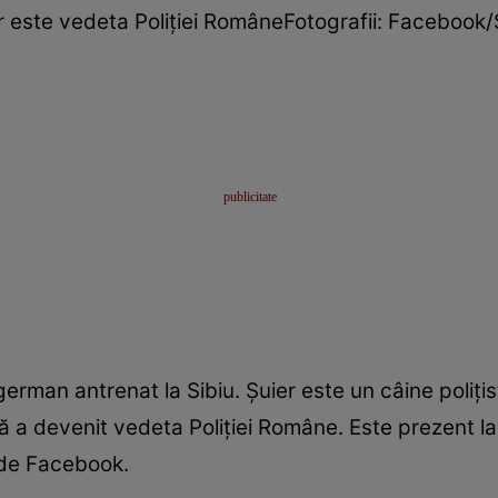
r este vedeta Poliției RomâneFotografii: Facebook/
german antrenat la Sibiu. Șuier este un câine poliți
 că a devenit vedeta Poliției Române. Este prezent 
 de Facebook.