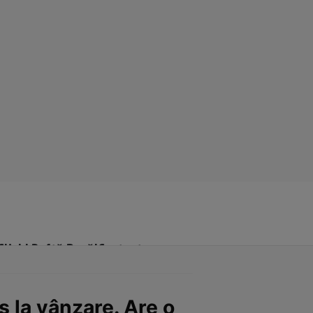
Click! Poftă Bună!
Contact
s la vânzare. Are o