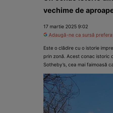
vechime de aproape
Război Ucraina-Rusia
Internațional
Fapt divers
Tehnolog
17 martie 2025 9:02
Adaugă-ne ca sursă preferat
Este o clădire cu o istorie impr
prin zonă. Acest conac istoric d
Sotheby’s, cea mai faimoasă cas