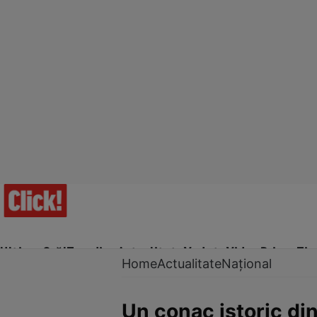
Ultima Oră!
Trending
Actualitate
Vedete
Video
Prime Ti
Home
Actualitate
Național
Un conac istoric din