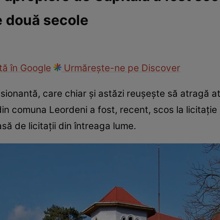
 două secole
ie
Național
Sport
ă în Google
Urmărește-ne pe Discover
esionantă, care chiar și astăzi reușește să atragă at
in comuna Leordeni a fost, recent, scos la licitație 
ă de licitații din întreaga lume.