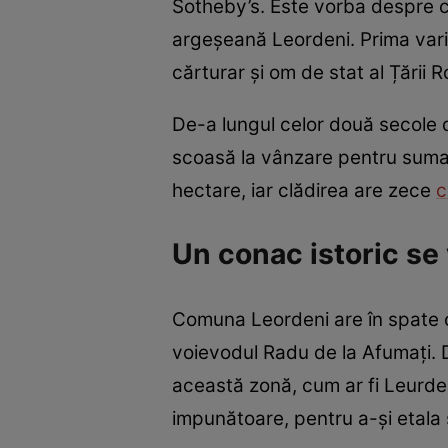
Sotheby’s. Este vorba despre co
argeșeană Leordeni. Prima vari
cărturar și om de stat al Țării 
De-a lungul celor două secole d
scoasă la vânzare pentru suma 
hectare, iar clădirea are zece
c
Un conac istoric se
Comuna Leordeni are în spate o 
voievodul Radu de la Afumați. De
această zonă, cum ar fi Leurden
impunătoare, pentru a-și etala 