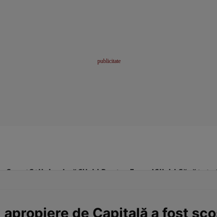
me
Sport
Stil de viață
Click! Pentru Femei
Click! Sănătate
 apropiere de Capitală a fost sco