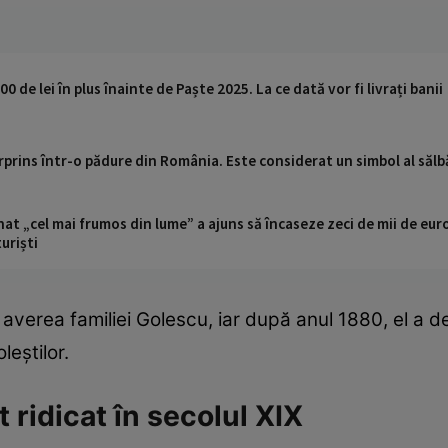
0 de lei în plus înainte de Paște 2025. La ce dată vor fi livrați banii
prins într-o pădure din România. Este considerat un simbol al sălbă
t „cel mai frumos din lume” a ajuns să încaseze zeci de mii de eur
turiști
a averea familiei Golescu, iar după anul 1880, el a d
leștilor.
 ridicat în secolul XIX