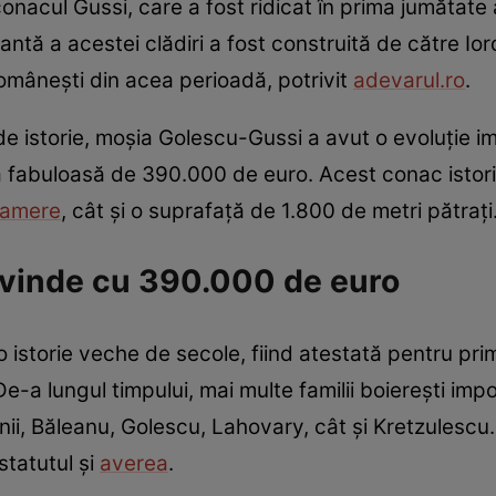
nacul Gussi, care a fost ridicat în prima jumătate 
antă a acestei clădiri a fost construită de către I
Românești din acea perioadă, potrivit
adevarul.ro
.
e istorie, moșia Golescu-Gussi a avut o evoluție i
fabuloasă de 390.000 de euro. Acest conac istori
amere
, cât și o suprafață de 1.800 de metri pătrați
 vinde cu 390.000 de euro
istorie veche de secole, fiind atestată pentru prim
-a lungul timpului, mai multe familii boierești impo
ii, Băleanu, Golescu, Lahovary, cât și Kretzulescu. 
statutul și
averea
.