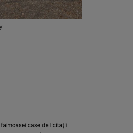
y
faimoasei case de licitații