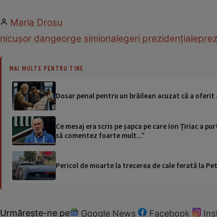
Maria Drosu
nicușor dan
george simion
alegeri prezidențiale
prez
MAI MULTE PENTRU TINE
Dosar penal pentru un brăilean acuzat că a oferit a
Ce mesaj era scris pe șapca pe care Ion Țiriac a pu
să comentez foarte mult...”
Pericol de moarte la trecerea de cale ferată la Pet
Urmărește-ne pe
Google News
Facebook
In