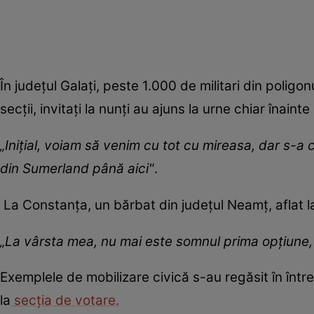
În județul Galați, peste 1.000 de militari din poligo
secții, invitați la nunți au ajuns la urne chiar înaint
„Iniţial, voiam să venim cu tot cu mireasa, dar s-
din Sumerland până aici"
.
La Constanța, un bărbat din județul Neamț, aflat l
„La vârsta mea, nu mai este somnul prima opţiune, c
Exemplele de mobilizare civică s-au regăsit în între
la
secția de votare.