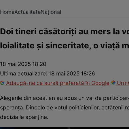
Home
Actualitate
Național
Doi tineri căsătoriți au mers la v
loialitate şi sinceritate, o viaţă
18 mai 2025 18:20
Ultima actualizare:
18 mai 2025 18:26
Adaugă-ne ca sursă preferată în Google
Urmă
Alegerile din acest an au adus un val de participar
speranță. Dincolo de votul politicienilor, cetățenii 
decizia le aparține.