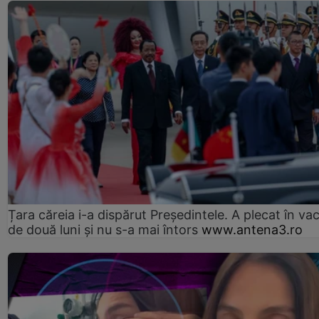
Țara căreia i-a dispărut Președintele. A plecat în va
de două luni și nu s-a mai întors
www.antena3.ro