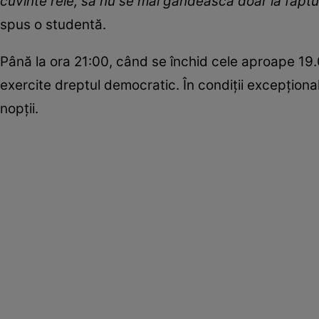
cuvinte rele, să nu se mai gândească doar la faptul 
spus o studentă.
Până la ora 21:00, când se închid cele aproape 19.0
exercite dreptul democratic. În condiții excepțion
nopții.