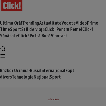
Ultima Oră!
Trending
Actualitate
Vedete
Video
Prime
Time
Sport
Stil de viață
Click! Pentru Femei
Click!
Sănătate
Click! Poftă Bună!
Contact
Război Ucraina-Rusia
Internațional
Fapt
divers
Tehnologie
Național
Sport