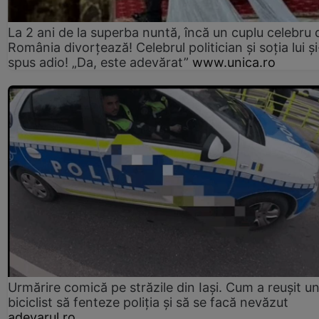
La 2 ani de la superba nuntă, încă un cuplu celebru 
România divorțează! Celebrul politician și soția lui ș
spus adio! „Da, este adevărat”
www.unica.ro
Urmărire comică pe străzile din Iași. Cum a reușit u
biciclist să fenteze poliția și să se facă nevăzut
adevarul.ro