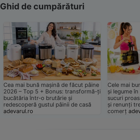
Ghid de cumpărături
Cea mai bună mașină de făcut pâine
Cele mai bu
2026 – Top 5 + Bonus: transformă-ți
și legume în
bucătăria într-o brutărie și
sucuri proas
redescoperă gustul pâinii de casă
și renunți tr
adevarul.ro
comerț
adev