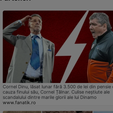
Cornel Dinu, lăsat lunar fără 3.500 de lei din pensie 
cauza finului său, Cornel Țălnar. Culise neștiute ale
scandalului dintre marile glorii ale lui Dinamo
www.fanatik.ro