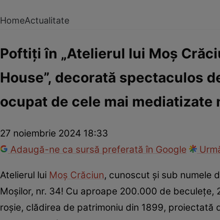
Home
Actualitate
Poftiți în „Atelierul lui Moș Cră
House”, decorată spectaculos de
ocupat de cele mai mediatizate 
27 noiembrie 2024 18:33
Adaugă-ne ca sursă preferată în Google
Urmă
Atelierul lui
Moș Crăciun
, cunoscut și sub numele d
Moșilor, nr. 34! Cu aproape 200.000 de beculețe, 2
roșie, clădirea de patrimoniu din 1899, proiectată 