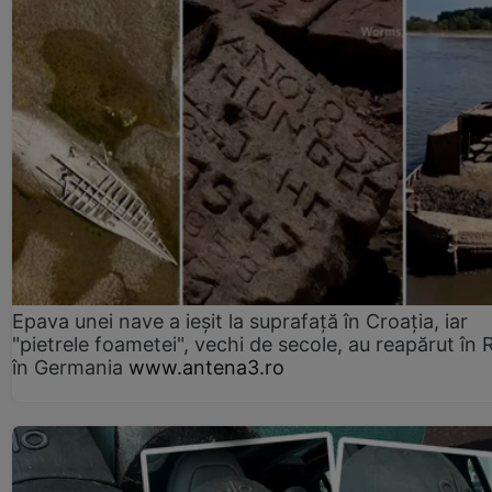
Epava unei nave a ieșit la suprafață în Croația, iar
"pietrele foametei", vechi de secole, au reapărut în R
în Germania
www.antena3.ro