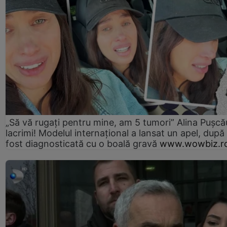
„Să vă rugați pentru mine, am 5 tumori” Alina Pușcău
lacrimi! Modelul internațional a lansat un apel, după
fost diagnosticată cu o boală gravă
www.wowbiz.r