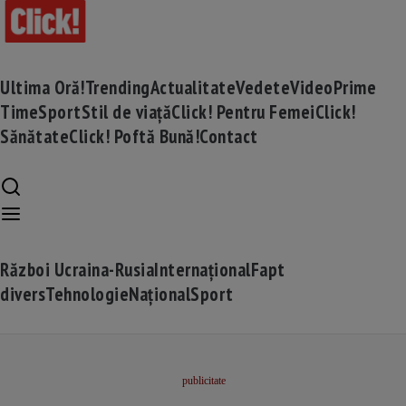
Ultima Oră!
Trending
Actualitate
Vedete
Video
Prime
Time
Sport
Stil de viață
Click! Pentru Femei
Click!
Sănătate
Click! Poftă Bună!
Contact
Război Ucraina-Rusia
Internațional
Fapt
divers
Tehnologie
Național
Sport