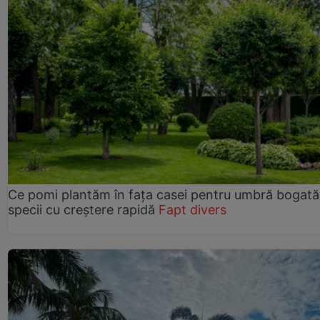
Ce pomi plantăm în fața casei pentru umbră bogată
specii cu creștere rapidă
Fapt divers