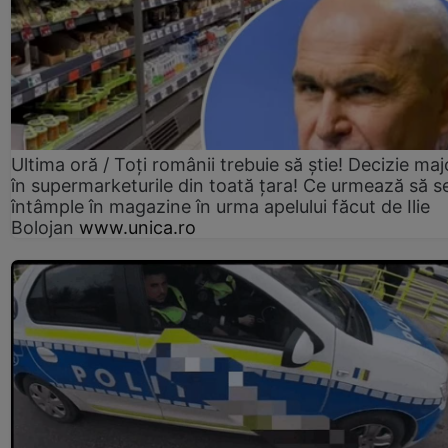
Ultima oră / Toți românii trebuie să știe! Decizie maj
în supermarketurile din toată țara! Ce urmează să s
întâmple în magazine în urma apelului făcut de Ilie
Bolojan
www.unica.ro