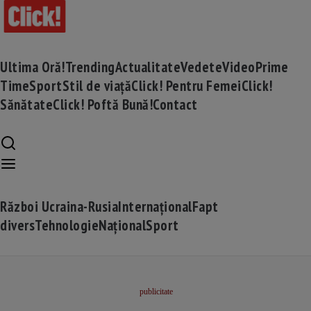
Ultima Oră!
Trending
Actualitate
Vedete
Video
Prime
Time
Sport
Stil de viață
Click! Pentru Femei
Click!
Sănătate
Click! Poftă Bună!
Contact
Război Ucraina-Rusia
Internațional
Fapt
divers
Tehnologie
Național
Sport