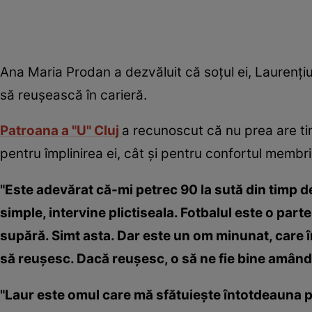
Ana Maria Prodan a dezvăluit că soţul ei, Laurenţiu
să reuşească în carieră.
Patroana a "U" Cluj
a recunoscut că nu prea are tim
pentru împlinirea ei, cât şi pentru confortul membril
"Este adevărat că-mi petrec 90 la sută din timp de
simple, intervine plictiseala. Fotbalul este o part
supără. Simt asta. Dar este un om minunat, care 
să reuşesc. Dacă reuşesc, o să ne fie bine amându
"Laur este omul care mă sfătuieşte întotdeauna p