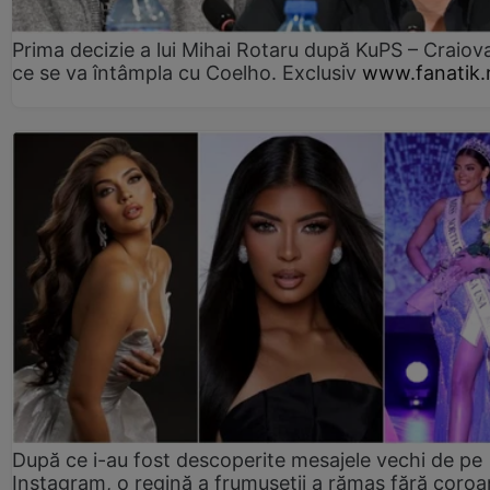
Prima decizie a lui Mihai Rotaru după KuPS – Craiova
ce se va întâmpla cu Coelho. Exclusiv
www.fanatik.
După ce i-au fost descoperite mesajele vechi de pe
Instagram, o regină a frumuseții a rămas fără coro