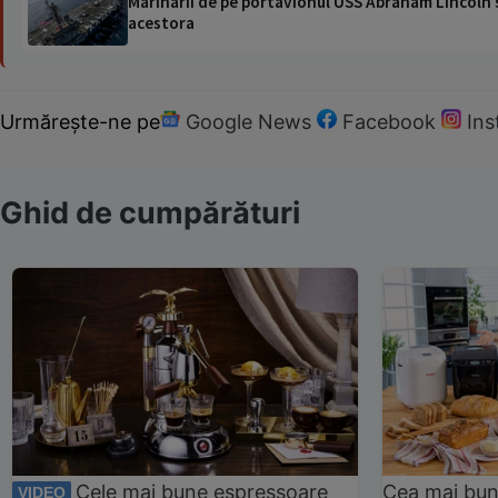
Marinarii de pe portavionul USS Abraham Lincoln su
acestora
Urmărește-ne pe
Google News
Facebook
In
Ghid de cumpărături
Cele mai bune espressoare
Cea mai bun
VIDEO