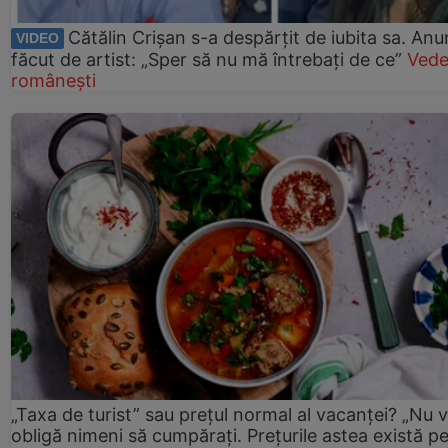
Cătălin Crișan s-a despărțit de iubita sa. Anu
VIDEO
făcut de artist: „Sper să nu mă întrebați de ce”
Vede
românești
„Taxa de turist” sau prețul normal al vacanței? „Nu 
obligă nimeni să cumpărați. Prețurile astea există p