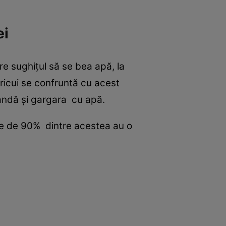
ei
e sughițul să se bea apă, la
ricui se confruntă cu acest
mandă și gargara cu apă.
ine de 90% dintre acestea au o