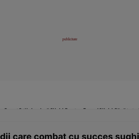
me
Sport
Stil de viață
Click! Pentru Femei
Click! Sănătate
dii care combat cu succes sughi