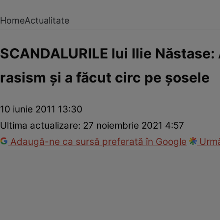
Home
Actualitate
SCANDALURILE lui Ilie Năstase: 
rasism şi a făcut circ pe şosele
10 iunie 2011 13:30
Ultima actualizare:
27 noiembrie 2021 4:57
Adaugă-ne ca sursă preferată în Google
Urmă