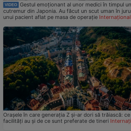
Gestul emoționant al unor medici în timpul un
VIDEO
cutremur din Japonia. Au făcut un scut uman în juru
unui pacient aflat pe masa de operație
Internațional
Orașele în care generația Z și-ar dori să trăiască: ce
facilități au și de ce sunt preferate de tineri
Internaț