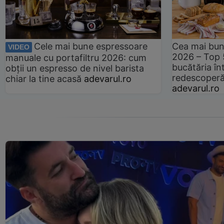
Cele mai bune espressoare
Cea mai bun
VIDEO
2026 – Top 
manuale cu portafiltru 2026: cum
bucătăria înt
obții un espresso de nivel barista
redescoperă 
chiar la tine acasă
adevarul.ro
adevarul.ro