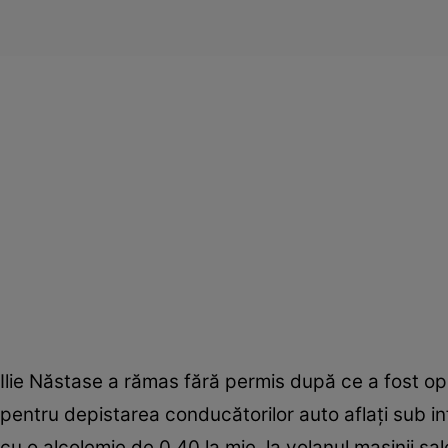
Ilie Năstase a rămas fără permis după ce a fost oprit
pentru depistarea conducătorilor auto aflaţi sub inf
cu o alcolemie de 0,40 la mie, la volanul maşinii sal