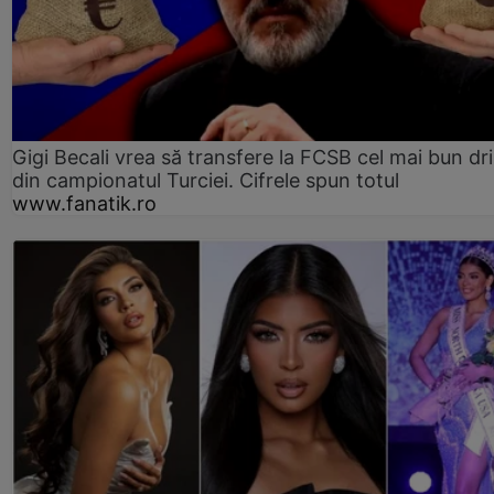
Gigi Becali vrea să transfere la FCSB cel mai bun dri
din campionatul Turciei. Cifrele spun totul
www.fanatik.ro