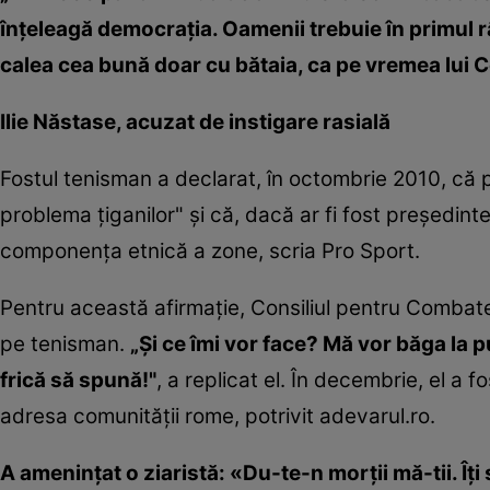
înţeleagă democraţia. Oamenii trebuie în primul râ
calea cea bună doar cu bătaia, ca pe vremea lui 
Ilie Năstase, acuzat de instigare rasială
Fostul tenisman a declarat, în octombrie 2010, că 
problema ţiganilor" şi că, dacă ar fi fost preşedinte
componenţa etnică a zone, scria Pro Sport.
Pentru această afirmație, Consiliul pentru Combater
pe tenisman.
„Şi ce îmi vor face? Mă vor băga la p
frică să spună!"
, a replicat el. În decembrie, el a 
adresa comunităţii rome, potrivit adevarul.ro.
A ameninţat o ziaristă: «Du-te-n morţii mă-tii. Îţi