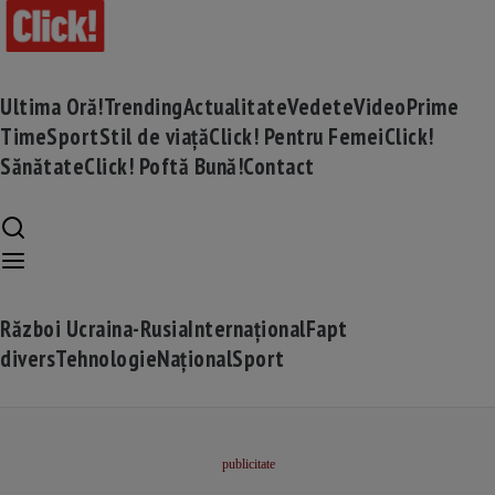
Ultima Oră!
Trending
Actualitate
Vedete
Video
Prime
Time
Sport
Stil de viață
Click! Pentru Femei
Click!
Sănătate
Click! Poftă Bună!
Contact
Război Ucraina-Rusia
Internațional
Fapt
divers
Tehnologie
Național
Sport