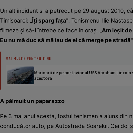
Un alt incident s-a petrecut pe 29 august 2010, când
Timişoarei:
„Îţi sparg faţa"
. Tenismenul Ilie Năstase
filmeze şi să-l întrebe ce face în oraş.
„Am ieşit de 
Eu nu mă duc să mă iau de el că merge pe stradă"
MAI MULTE PENTRU TINE
Marinarii de pe portavionul USS Abraham Lincoln su
acestora
A pălmuit un paparazzo
Pe 3 mai anul acesta, fostul tenismen a ajuns din no
conducător auto, pe Autostrada Soarelui. Cei doi s-a