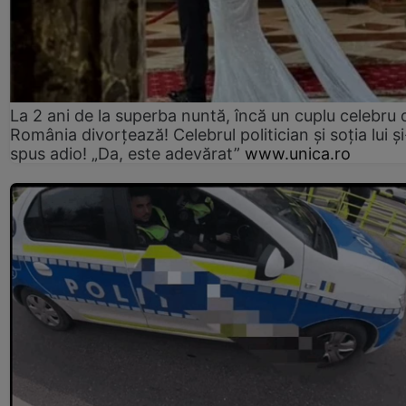
La 2 ani de la superba nuntă, încă un cuplu celebru 
România divorțează! Celebrul politician și soția lui ș
spus adio! „Da, este adevărat”
www.unica.ro