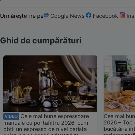
Urmărește-ne pe
Google News
Facebook
In
Ghid de cumpărături
Cele mai bune espressoare
Cea mai bun
VIDEO
2026 – Top 
manuale cu portafiltru 2026: cum
bucătăria înt
obții un espresso de nivel barista