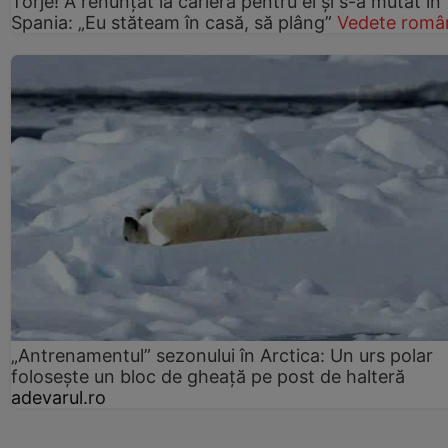
Torje! A renunțat la carieră pentru el și s-a mutat în
Spania: „Eu stăteam în casă, să plâng”
Vedete româ
„Antrenamentul” sezonului în Arctica: Un urs polar
folosește un bloc de gheață pe post de halteră
adevarul.ro