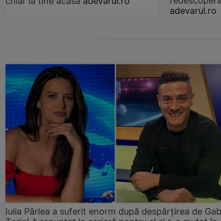
redescoperă 
chiar la tine acasă
adevarul.ro
adevarul.ro
Iulia Pârlea a suferit enorm după despărțirea de Gab