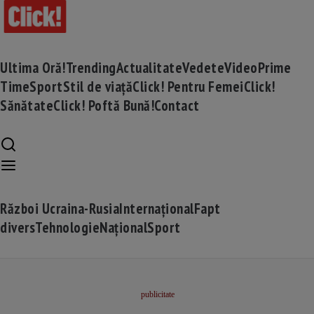
Ultima Oră!
Trending
Actualitate
Vedete
Video
Prime
Time
Sport
Stil de viață
Click! Pentru Femei
Click!
Sănătate
Click! Poftă Bună!
Contact
Război Ucraina-Rusia
Internațional
Fapt
divers
Tehnologie
Național
Sport