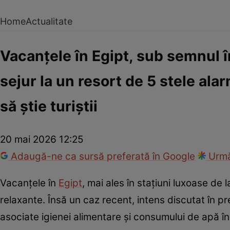
Home
Actualitate
Vacanțele în Egipt, sub semnul 
sejur la un resort de 5 stele alar
să știe turiștii
20 mai 2026 12:25
Adaugă-ne ca sursă preferată în Google
Urmă
Vacanțele în
Egipt
, mai ales în stațiuni luxoase de
relaxante. Însă un caz recent, intens discutat în pr
asociate igienei alimentare și consumului de apă în 