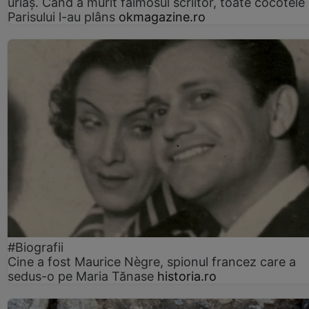
uriaș. Când a murit faimosul scriitor, toate cocotele
Parisului l-au plâns
okmagazine.ro
#Biografii
Cine a fost Maurice Nègre, spionul francez care a
sedus-o pe Maria Tănase
historia.ro