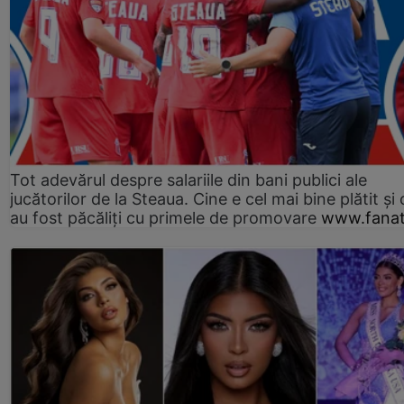
Tot adevărul despre salariile din bani publici ale
jucătorilor de la Steaua. Cine e cel mai bine plătit și
au fost păcăliți cu primele de promovare
www.fanat