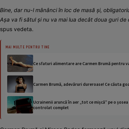
Bin
e,
dar nu-l
mânânci
în loc
d
e mas
ă
și
,
obligatori
Așa va fi s
ă
tul și nu va mai
l
ua decât d
o
ua guri de 
spus vedeta.
MAI MULTE PENTRU TINE
Ce sfaturi alimentare are Carmen Brumă pentru vac
Carmen Brumă, adevăruri dureroase! Ce căuta goal
Ucrainenii aruncă în aer „tot ce mișcă” pe o șose
controlat complet