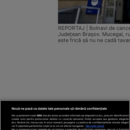
REPORTAJ | Bolnavi de cancer,
Județean Brașov. Mucegai, ru
este frică să nu ne cadă tav
Nouă ne pasă ca datele tale personale să rămână confidențiale
Noi și partenerii noștri
606
stocăm și/sau accesăm informații pe dispozitivul dvs., precum identificatorii
cookie unici pentru prelucrarea datelor cu caracter personal. Puteți accepta sau gestiona alegerile
dvs. făcând clic mai jos sau în orice moment, pe pagina cu politica de confidențialitate. Aceste alegeri
vor fi raportate partenerilor noștri și nu vă vor afecta navigarea.
Mai multe detalii
Noi si partenerii nostri (retelele de socializare si agentiile de publicitate partenere, precum si furnizorii