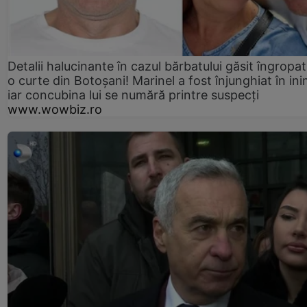
Detalii halucinante în cazul bărbatului găsit îngropat
o curte din Botoșani! Marinel a fost înjunghiat în ini
iar concubina lui se numără printre suspecți
www.wowbiz.ro