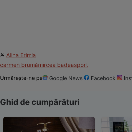
Alina Erimia
carmen brumă
mircea badea
sport
Urmărește-ne pe
Google News
Facebook
In
Ghid de cumpărături