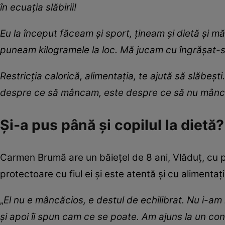
în ecuația slăbirii!
Eu la început făceam și sport, țineam și dietă și m
puneam kilogramele la loc. Mă jucam cu îngrășat-sl
R
estr
i
c
ț
ia caloric
ă
, alimenta
ția
, te ajut
ă
s
ă
sl
ă
be
șt
i
despre ce să m
â
ncam, este des
p
re ce să nu mânc
Și-a pus până și copilul la dietă
Carmen Brumă are un băiețel de 8 ani, Vlăduț, cu 
protectoare cu fiul ei și este atentă și cu alimentați
„
El nu e m
â
ncăcios, e destul de
e
chilibrat. Nu i-a
m
și apoi îi spun cam
ce se poate.
A
m ajuns la un co