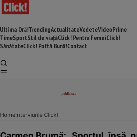
Ultima Oră!
Trending
Actualitate
Vedete
Video
Prime
Time
Sport
Stil de viață
Click! Pentru Femei
Click!
Sănătate
Click! Poftă Bună!
Contact
Home
Interviurile Click!
Carmen Brumă: „Sportul, însă, nu 