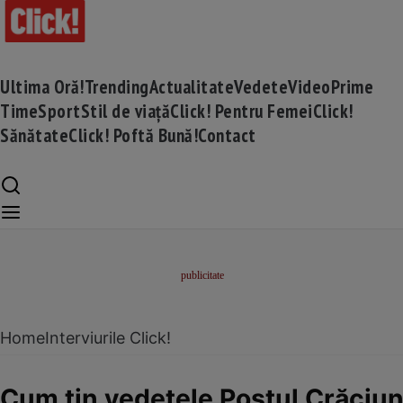
Ultima Oră!
Trending
Actualitate
Vedete
Video
Prime
Time
Sport
Stil de viață
Click! Pentru Femei
Click!
Sănătate
Click! Poftă Bună!
Contact
Home
Interviurile Click!
Cum ţin vedetele Postul Crăciu