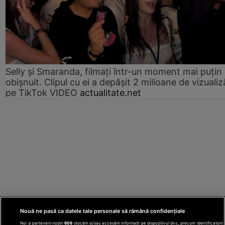
Selly și Smaranda, filmați într-un moment mai puțin
obișnuit. Clipul cu ei a depășit 2 milioane de vizualiz
pe TikTok VIDEO
actualitate.net
Nouă ne pasă ca datele tale personale să rămână confidențiale
Noi și partenerii noștri
606
stocăm și/sau accesăm informații pe dispozitivul dvs., precum identificatorii