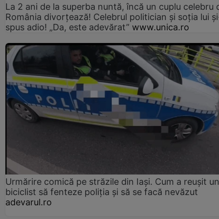
La 2 ani de la superba nuntă, încă un cuplu celebru 
România divorțează! Celebrul politician și soția lui ș
spus adio! „Da, este adevărat”
www.unica.ro
Urmărire comică pe străzile din Iași. Cum a reușit u
biciclist să fenteze poliția și să se facă nevăzut
adevarul.ro