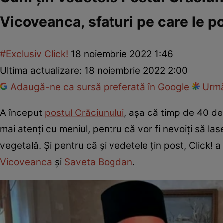
Vicoveanca, sfaturi pe care le po
#Exclusiv Click!
18 noiembrie 2022 1:46
Ultima actualizare:
18 noiembrie 2022 2:00
Adaugă-ne ca sursă preferată în Google
Urmă
A început
postul Crăciunului
, aşa că timp de 40 de z
mai atenţi cu meniul, pentru că vor fi nevoiţi să la
vegetală. Şi pentru că şi vedetele ţin post, Click! a
Vicoveanca
şi
Saveta Bogdan
.