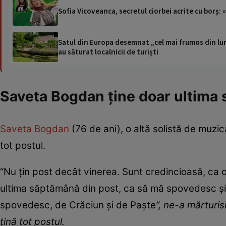
Sofia Vicoveanca, secretul ciorbei acrite cu borș:
Satul din Europa desemnat „cel mai frumos din lum
au săturat localnicii de turiști
Saveta Bogdan ţine doar ultima
Saveta Bogdan
(76 de ani), o altă solistă de muzic
tot postul.
“Nu ţin post decât vinerea. Sunt credincioasă, ca o
ultima săptămână din post, ca să mă spovedesc şi
spovedesc, de Crăciun şi de Paşte
”, ne-a mărturi
ţină tot postul.