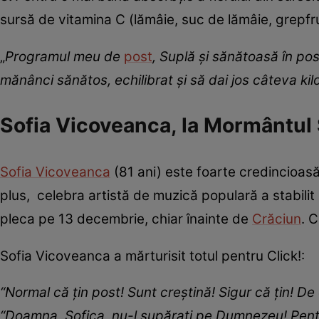
sursă de vitamina C (lămâie, suc de lămâie, grepfru
„
Programul meu de
post
, Suplă şi sănătoasă în po
mănânci sănătos, echilibrat şi să dai jos câteva ki
Sofia Vicoveanca, la Mormântul 
Sofia Vicoveanca
(81 ani) este foarte credincioasă
plus, celebra artistă de muzică populară a stabilit
pleca pe 13 decembrie, chiar înainte de
Crăciun
. 
Sofia Vicoveanca a mărturisit totul pentru Click!:
“Normal că ţin post! Sunt creştină! Sigur că ţin! De
“Doamna, Sofica, nu-l supăraţi pe Dumnezeu! Pentru