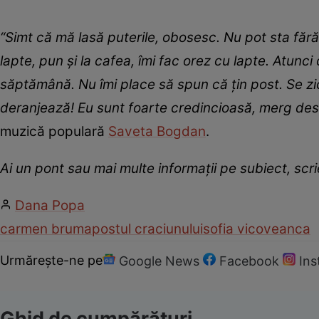
“Simt că mă lasă puterile, obosesc. Nu pot sta fără
lapte, pun şi la cafea, îmi fac orez cu lapte. Atunci
săptămână. Nu îmi place să spun că ţin post. Se zice
deranjează! Eu sunt foarte credincioasă, merg des 
muzică populară
Saveta Bogdan
.
Ai un pont sau mai multe informații pe subiect, sc
Dana Popa
carmen bruma
postul craciunului
sofia vicoveanca
Urmărește-ne pe
Google News
Facebook
In
Ghid de cumpărături