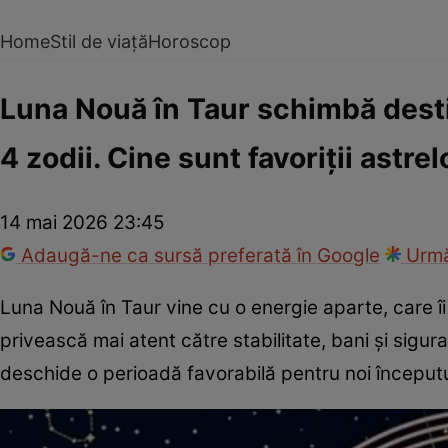
Home
Stil de viață
Horoscop
Luna Nouă în Taur schimbă dest
4 zodii. Cine sunt favoriții astre
14 mai 2026 23:45
Adaugă-ne ca sursă preferată în Google
Urmă
Luna Nouă în Taur vine cu o energie aparte, care îi 
privească mai atent către stabilitate, bani și sig
deschide o perioadă favorabilă pentru noi începuturi