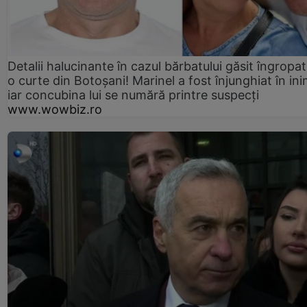
Detalii halucinante în cazul bărbatului găsit îngropat
o curte din Botoșani! Marinel a fost înjunghiat în ini
iar concubina lui se numără printre suspecți
www.wowbiz.ro