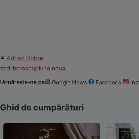
Adrian Dobre
zodii
horoscop
luna noua
Urmărește-ne pe
Google News
Facebook
In
Ghid de cumpărături