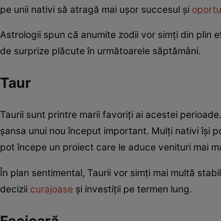
pe unii nativi să atragă mai ușor succesul și
oportu
Astrologii spun că anumite zodii vor simți din plin
de surprize plăcute în următoarele săptămâni.
Taur
Taurii sunt printre marii favoriți ai acestei perioad
șansa unui nou început important. Mulți nativi își
pot începe un proiect care le aduce venituri mai ma
În plan sentimental, Taurii vor simți mai multă stabi
decizii
curajoase
și investiții pe termen lung.
Fecioară