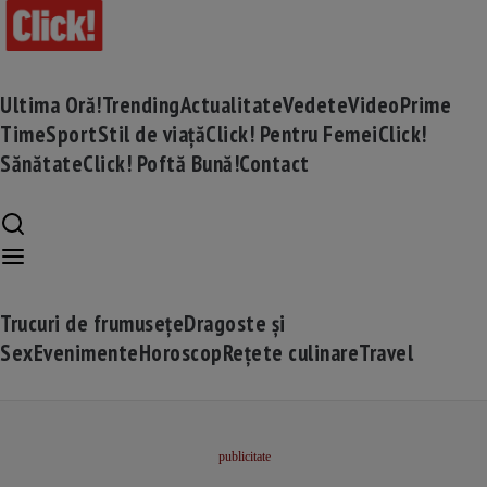
Ultima Oră!
Trending
Actualitate
Vedete
Video
Prime
Time
Sport
Stil de viață
Click! Pentru Femei
Click!
Sănătate
Click! Poftă Bună!
Contact
Trucuri de frumusețe
Dragoste și
Sex
Evenimente
Horoscop
Rețete culinare
Travel