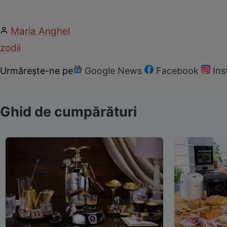
Maria Anghel
zodii
Urmărește-ne pe
Google News
Facebook
In
Ghid de cumpărături