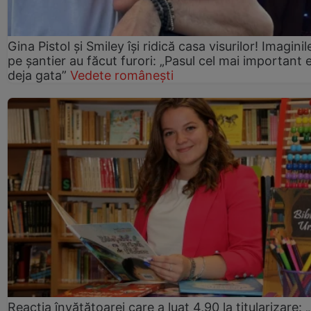
Gina Pistol și Smiley își ridică casa visurilor! Imaginil
pe șantier au făcut furori: „Pasul cel mai important 
deja gata”
Vedete românești
Reacția învățătoarei care a luat 4,90 la titularizare: