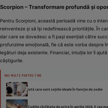
Scorpion – Transformare profundă și opor
Pentru Scorpioni, această perioadă vine cu o inten
reinventeze și să își redefinească prioritățile. În 
dar care se dovedesc a fi pași esențiali către suc
profunzime emoțională, fie că este vorba despre înc
legături deja existente. Financiar, intuiția lor îi aju
câștigurile.
MAI MULTE PENTRU TINE
Iată care sunt soțiile ideale în funcție de zodie
Zodiile răsfățate de astre în aprilie 2026. E cea mai