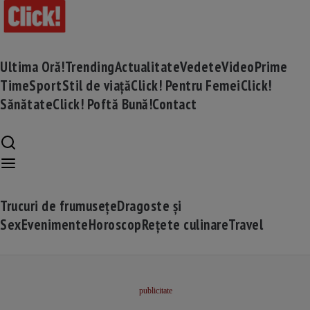
Ultima Oră!
Trending
Actualitate
Vedete
Video
Prime
Time
Sport
Stil de viață
Click! Pentru Femei
Click!
Sănătate
Click! Poftă Bună!
Contact
Trucuri de frumusețe
Dragoste și
Sex
Evenimente
Horoscop
Rețete culinare
Travel