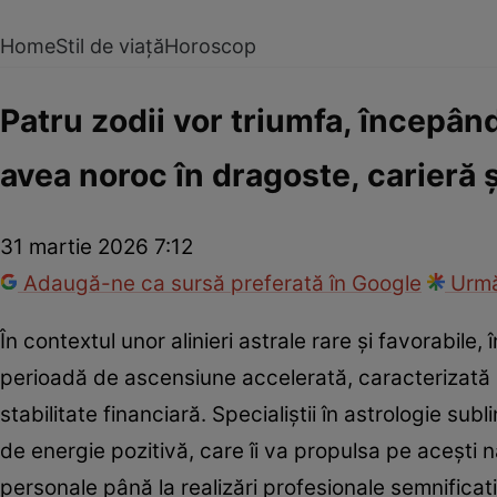
Home
Stil de viață
Horoscop
Patru zodii vor triumfa, începând
avea noroc în dragoste, carieră ș
31 martie 2026 7:12
Adaugă-ne ca sursă preferată în Google
Urmă
În contextul unor alinieri astrale rare și favorabile,
perioadă de ascensiune accelerată, caracterizată p
stabilitate financiară. Specialiștii în astrologie su
de energie pozitivă, care îi va propulsa pe acești nat
personale până la realizări profesionale semnificat