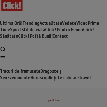
Ultima Oră!
Trending
Actualitate
Vedete
Video
Prime
Time
Sport
Stil de viață
Click! Pentru Femei
Click!
Sănătate
Click! Poftă Bună!
Contact
Trucuri de frumusețe
Dragoste și
Sex
Evenimente
Horoscop
Rețete culinare
Travel