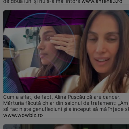
de două luni și nu s-a mai întors
www.antena3.ro
Cum a aflat, de fapt, Alina Pușcău că are cancer.
Mărturia făcută chiar din salonul de tratament: „Am
să fac niște genuflexiuni și a început să mă înțepe s
www.wowbiz.ro