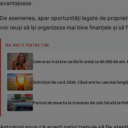
avantajoase.
De asemenea, apar oportunități legate de proprietăți
vor reuși să își organizeze mai bine finanțele și să
MAI MULTE PENTRU TINE
Cum erau tratate cariile în urmă cu 60.000 de ani.
Solstițiul de vară 2026. Când are loc cea mai lung
Pericol de moarte la trecerea de cale ferată la Pet
Astrologii spun că acești nativi trebuie să fie atenț