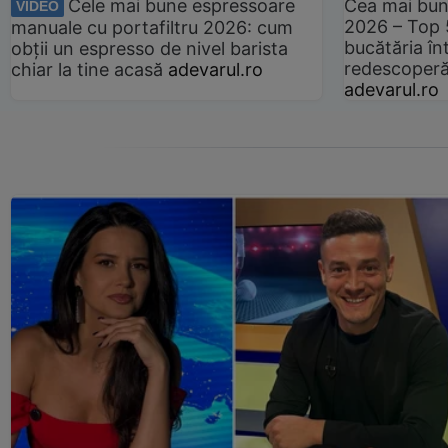
Cele mai bune espressoare
Cea mai bun
VIDEO
2026 – Top 
manuale cu portafiltru 2026: cum
bucătăria înt
obții un espresso de nivel barista
redescoperă 
chiar la tine acasă
adevarul.ro
adevarul.ro