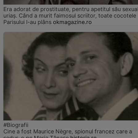
Era adorat de prostituate, pentru apetitul său sexua
uriaș. Când a murit faimosul scriitor, toate cocotele
Parisului l-au plâns
okmagazine.ro
#Biografii
Cine a fost Maurice Nègre, spionul francez care a
sedus-o pe Maria Tănase
historia.ro