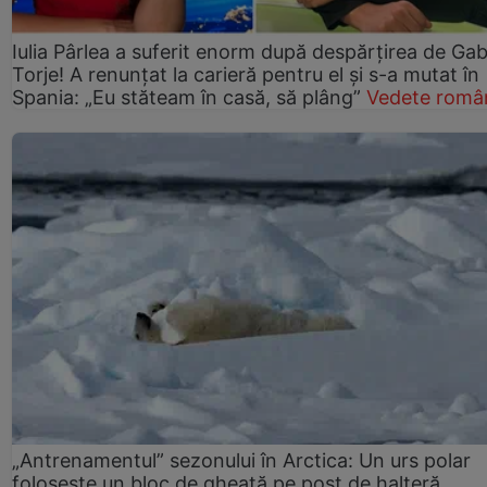
Iulia Pârlea a suferit enorm după despărțirea de Gab
Torje! A renunțat la carieră pentru el și s-a mutat în
Spania: „Eu stăteam în casă, să plâng”
Vedete româ
„Antrenamentul” sezonului în Arctica: Un urs polar
folosește un bloc de gheață pe post de halteră