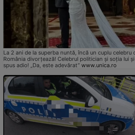
La 2 ani de la superba nuntă, încă un cuplu celebru 
România divorțează! Celebrul politician și soția lui ș
spus adio! „Da, este adevărat”
www.unica.ro