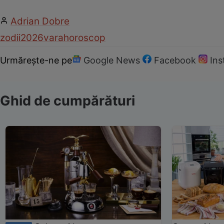
Adrian Dobre
zodii
2026
vara
horoscop
Urmărește-ne pe
Google News
Facebook
In
Ghid de cumpărături