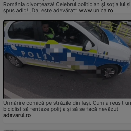
România divorțează! Celebrul politician și soția lui ș
spus adio! „Da, este adevărat”
www.unica.ro
Urmărire comică pe străzile din Iași. Cum a reușit u
biciclist să fenteze poliția și să se facă nevăzut
adevarul.ro