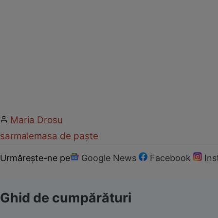
Maria Drosu
sarmale
masa de paște
Urmărește-ne pe
Google News
Facebook
In
Ghid de cumpărături