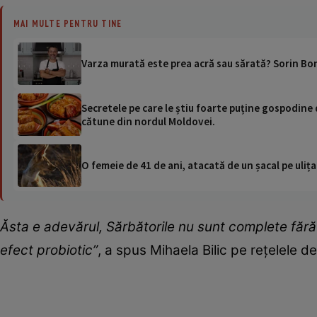
MAI MULTE PENTRU TINE
Varza murată este prea acră sau sărată? Sorin Bonte
Secretele pe care le știu foarte puține gospodin
cătune din nordul Moldovei.
O femeie de 41 de ani, atacată de un șacal pe ulița
Ăsta e adevărul, Sărbătorile nu sunt complete făr
efect probiotic”
, a spus Mihaela Bilic pe rețelele de