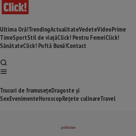
Ultima Oră!
Trending
Actualitate
Vedete
Video
Prime
Time
Sport
Stil de viață
Click! Pentru Femei
Click!
Sănătate
Click! Poftă Bună!
Contact
Trucuri de frumusețe
Dragoste și
Sex
Evenimente
Horoscop
Rețete culinare
Travel