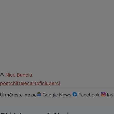
Nicu Banciu
post
chiftele
cartofi
ciuperci
Urmărește-ne pe
Google News
Facebook
In