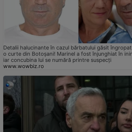
Detalii halucinante în cazul bărbatului găsit îngropat
o curte din Botoșani! Marinel a fost înjunghiat în ini
iar concubina lui se numără printre suspecți
www.wowbiz.ro