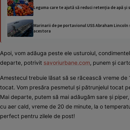
Leguma care te ajută să reduci retenția de apă și 
Marinarii de pe portavionul USS Abraham Lincoln su
acestora
Apoi, vom adăuga peste ele usturoiul, condimentel
departe, potrivit
savoriurbane.com
, punem și carto
Amestecul trebuie lăsat să se răcească vreme de 1
tocat. Vom presăra pesmetul și pătrunjelul tocat p
Mai departe, putem să mai adăugăm sare și piper, ia
cu aer cald, vreme de 20 de minute, la o temperatu
perfect pentru zilele de post!