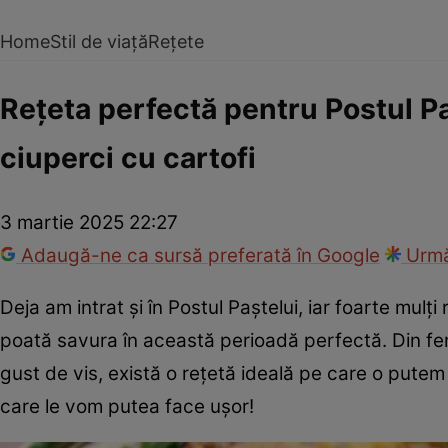
Home
Stil de viață
Rețete
Rețeta perfectă pentru Postul Pa
ciuperci cu cartofi
3 martie 2025 22:27
Adaugă-ne ca sursă preferată în Google
Urmă
Deja am intrat și în Postul Paștelui, iar foarte mulț
poată savura în această perioadă perfectă. Din fer
gust de vis, există o rețetă ideală pe care o putem
care le vom putea face ușor!