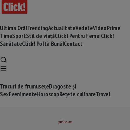
Ultima Oră!
Trending
Actualitate
Vedete
Video
Prime
Time
Sport
Stil de viață
Click! Pentru Femei
Click!
Sănătate
Click! Poftă Bună!
Contact
Trucuri de frumusețe
Dragoste și
Sex
Evenimente
Horoscop
Rețete culinare
Travel