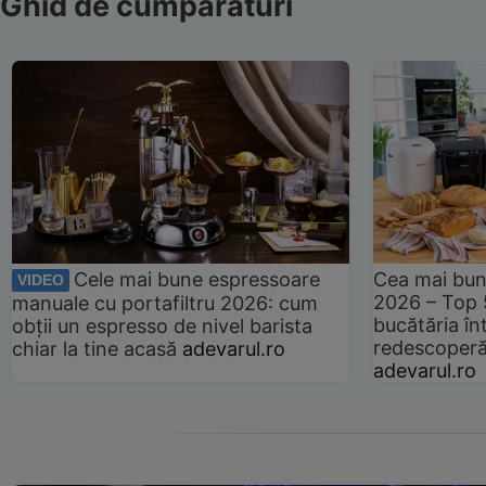
Ghid de cumpărături
Cele mai bune espressoare
Cea mai bun
VIDEO
2026 – Top 
manuale cu portafiltru 2026: cum
bucătăria înt
obții un espresso de nivel barista
redescoperă 
chiar la tine acasă
adevarul.ro
adevarul.ro