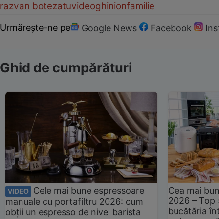
razvan botezatu
video
ghinion
familie
Urmărește-ne pe
Google News
Facebook
In
Ghid de cumpărături
Cele mai bune espressoare
Cea mai bun
VIDEO
2026 – Top 
manuale cu portafiltru 2026: cum
bucătăria înt
obții un espresso de nivel barista