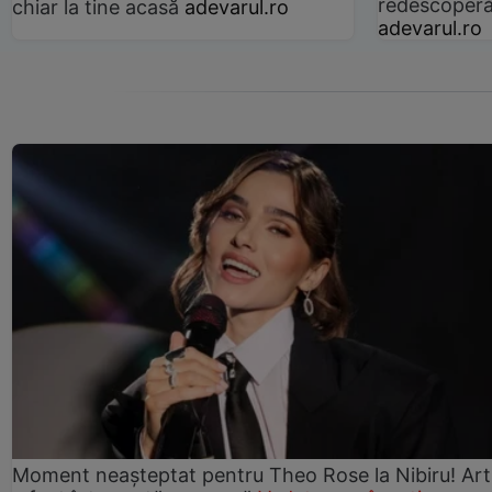
redescoperă 
chiar la tine acasă
adevarul.ro
adevarul.ro
Moment neașteptat pentru Theo Rose la Nibiru! Art