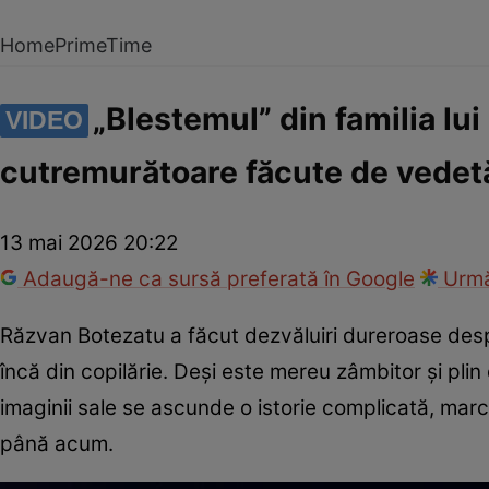
Home
PrimeTime
„Blestemul” din familia lu
VIDEO
cutremurătoare făcute de vedetă
13 mai 2026 20:22
Adaugă-ne ca sursă preferată în Google
Urmă
Răzvan Botezatu a făcut dezvăluiri dureroase despr
încă din copilărie. Deși este mereu zâmbitor și plin
imaginii sale se ascunde o istorie complicată, marca
până acum.