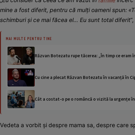
„
Eu consider că ceea ce am văzut în
familie
încerc 
mine a fost diferit, pentru că mulți oameni spun: «Tu
schimburi și ce mai făcea el… Eu sunt total diferit
”
MAI MULTE PENTRU TINE
Răzvan Botezatu rupe tăcerea: „În timp ce eram în 
Cu cine a plecat Răzvan Botezatu în vacanță în Ci
Cât a costat-o pe o româncă o vizită la urgențe în
Vedeta a vorbit și despre mama sa, despre care sp