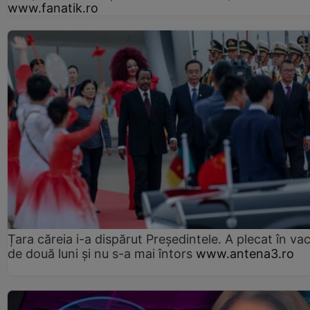
www.fanatik.ro
Țara căreia i-a dispărut Președintele. A plecat în va
de două luni și nu s-a mai întors
www.antena3.ro