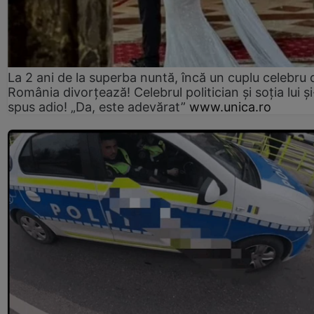
La 2 ani de la superba nuntă, încă un cuplu celebru 
România divorțează! Celebrul politician și soția lui ș
spus adio! „Da, este adevărat”
www.unica.ro