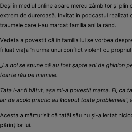
Deși în mediul online apare mereu zâmbitor și pli
extrem de dureroasă. Invitat în podcastul realizat d
traumele care i-au marcat familia ani la rând.
Vedeta a povestit că în familia lui se vorbea despr
fi luat viața în urma unui conflict violent cu propriu
„
La noi se spune că au fost șapte ani de ghinion pe
foarte rău pe mamaie.
Tata l-ar fi bătut, așa mi-a povestit mama. El, ca ta
iar de acolo practic au început toate problemele
”,
Acesta a mărturisit că tatăl său nu și-a iertat nici
părinților lui.