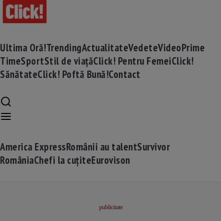
Ultima Oră!
Trending
Actualitate
Vedete
Video
Prime
Time
Sport
Stil de viață
Click! Pentru Femei
Click!
Sănătate
Click! Poftă Bună!
Contact
America Express
Românii au talent
Survivor
România
Chefi la cuțite
Eurovison