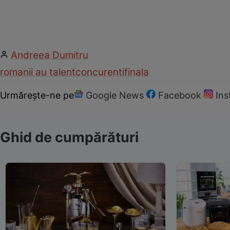
Andreea Dumitru
romanii au talent
concurenti
finala
Urmărește-ne pe
Google News
Facebook
In
Ghid de cumpărături