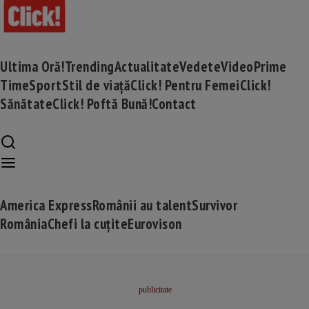
Ultima Oră!
Trending
Actualitate
Vedete
Video
Prime
Time
Sport
Stil de viață
Click! Pentru Femei
Click!
Sănătate
Click! Poftă Bună!
Contact
America Express
Românii au talent
Survivor
România
Chefi la cuțite
Eurovison