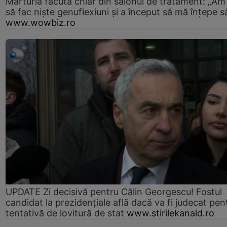
Mărturia făcută chiar din salonul de tratament: „Am
să fac niște genuflexiuni și a început să mă înțepe s
www.wowbiz.ro
UPDATE Zi decisivă pentru Călin Georgescu! Fostul
candidat la prezidențiale află dacă va fi judecat pen
tentativă de lovitură de stat
www.stirilekanald.ro