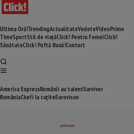
Ultima Oră!
Trending
Actualitate
Vedete
Video
Prime
Time
Sport
Stil de viață
Click! Pentru Femei
Click!
Sănătate
Click! Poftă Bună!
Contact
America Express
Românii au talent
Survivor
România
Chefi la cuțite
Eurovison