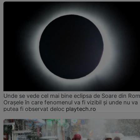
Unde se vede cel mai bine eclipsa de Soare din Rom
Orașele în care fenomenul va fi vizibil și unde nu va
putea fi observat deloc
playtech.ro