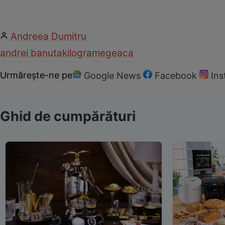
Andreea Dumitru
andrei banuta
kilograme
geaca
Urmărește-ne pe
Google News
Facebook
In
Ghid de cumpărături