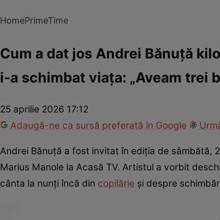
Home
PrimeTime
Cum a dat jos Andrei Bănuță kil
i-a schimbat viața: „Aveam trei b
25 aprilie 2026 17:12
Adaugă-ne ca sursă preferată în Google
Urmă
Andrei Bănuță a fost invitat în ediția de sâmbătă, 2
Marius Manole la Acasă TV. Artistul a vorbit desch
cânta la nunți încă din
copilărie
și despre schimbări