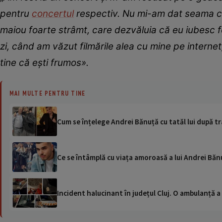
pentru
concertul
respectiv. Nu mi-am dat seama că
maiou foarte strâmt, care dezvăluia că eu iubesc 
zi, când am văzut filmările alea cu mine pe interne
tine că ești frumos».
MAI MULTE PENTRU TINE
Cum se înțelege Andrei Bănuță cu tatăl lui după tr
Ce se întâmplă cu viața amoroasă a lui Andrei Bănu
Incident halucinant în județul Cluj. O ambulanță 