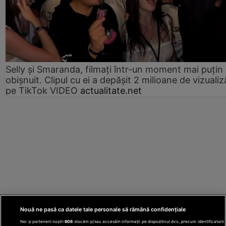
Selly și Smaranda, filmați într-un moment mai puțin
obișnuit. Clipul cu ei a depășit 2 milioane de vizualiz
pe TikTok VIDEO
actualitate.net
Nouă ne pasă ca datele tale personale să rămână confidențiale
Noi și partenerii noștri
606
stocăm și/sau accesăm informații pe dispozitivul dvs., precum identificatorii