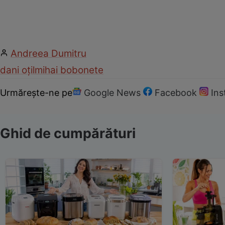
Andreea Dumitru
dani oțil
mihai bobonete
Urmărește-ne pe
Google News
Facebook
In
Ghid de cumpărături