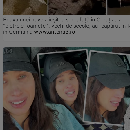
Epava unei nave a ieșit la suprafață în Croația, iar
"pietrele foametei", vechi de secole, au reapărut în R
în Germania
www.antena3.ro