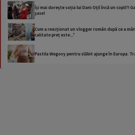
Își mai dorește soția lui Dani Oțil încă un copil?! 
șase!
Cum a reacționat un vlogger român după ce a mânca
calitate preț este...”
Pastila Wegovy pentru slăbit ajunge în Europa. Tr