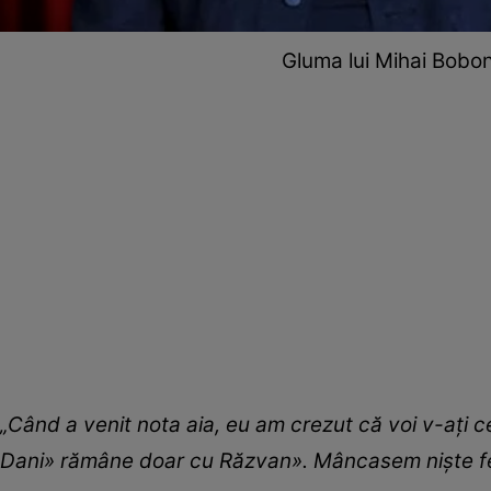
Gluma lui Mihai Bobon
„Când a venit nota aia, eu am crezut că voi v-ați c
Dani» rămâne doar cu Răzvan». Mâncasem niște feli