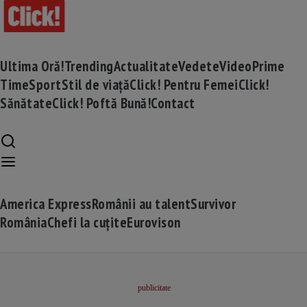
Ultima Oră!
Trending
Actualitate
Vedete
Video
Prime
Time
Sport
Stil de viață
Click! Pentru Femei
Click!
Sănătate
Click! Poftă Bună!
Contact
America Express
Românii au talent
Survivor
România
Chefi la cuțite
Eurovison