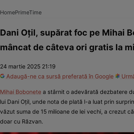
Home
PrimeTime
Dani Oțil, supărat foc pe Mihai B
mâncat de câteva ori gratis la m
24 martie 2025 21:19
Adaugă-ne ca sursă preferată în Google
Urmă
Mihai Bobonete
a stârnit o adevărată dezbatere du
lui Dani Oțil, unde nota de plată l-a luat prin surp
văzut suma de 15 milioane de lei vechi, a crezut 
doar cu Răzvan.