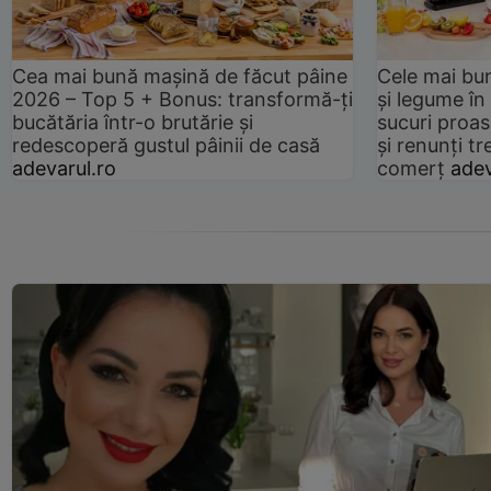
Cea mai bună mașină de făcut pâine
Cele mai bu
2026 – Top 5 + Bonus: transformă-ți
și legume în
bucătăria într-o brutărie și
sucuri proas
redescoperă gustul pâinii de casă
și renunți tr
adevarul.ro
comerț
adev