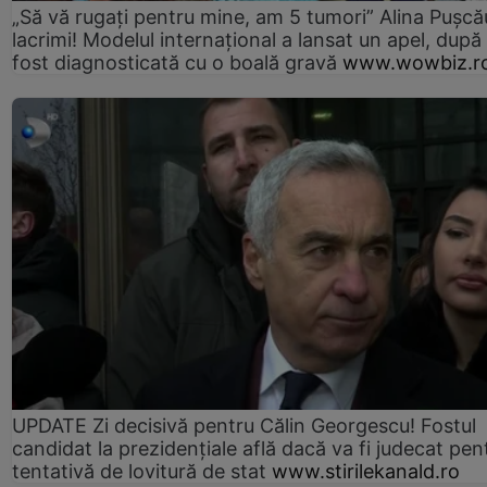
„Să vă rugați pentru mine, am 5 tumori” Alina Pușcău
lacrimi! Modelul internațional a lansat un apel, după
fost diagnosticată cu o boală gravă
www.wowbiz.r
UPDATE Zi decisivă pentru Călin Georgescu! Fostul
candidat la prezidențiale află dacă va fi judecat pen
tentativă de lovitură de stat
www.stirilekanald.ro