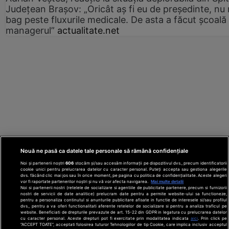
Județean Brașov: „Oricât aș fi eu de președinte, nu
bag peste fluxurile medicale. De asta a făcut școală
managerul”
actualitate.net
Nouă ne pasă ca datele tale personale să rămână confidențiale
Noi și partenerii noștri
606
stocăm și/sau accesăm informații pe dispozitivul dvs., precum identificatorii
cookie unici pentru prelucrarea datelor cu caracter personal. Puteți accepta sau gestiona alegerile
dvs. făcând clic mai jos sau în orice moment, pe pagina cu politica de confidențialitate. Aceste alegeri
vor fi raportate partenerilor noștri și nu vă vor afecta navigarea.
Mai multe detalii
Noi si partenerii nostri (retelele de socializare si agentiile de publicitate partenere, precum si furnizorii
nostri de servicii de date analitice) prelucram date pentru a permite website-ului sa functioneze,
Din rețeaua Adevărul Holding:
Adevarul.ro
pentru a personaliza continutul si anunturile publicitare afisate in functie de interesele si/sau profilul
Click.ro
ClickPoftaBuna.ro
ClickSanatate.ro
dvs., pentru a va oferi functionalitati aferente retelelor de socializare si pentru a analiza traficul pe
website. Beneficiati de drepturile prevazute de art. 15-22 din GDPR in legatura cu prelucrarea datelor
ClickPentruFemei.ro
DilemaVeche.ro
cu caracter personal. Aceste drepturi pot fi exercitate prin modalitatea indicata
aici
. Prin click pe
OkMagazine.ro
Historia.ro
“ACCEPT TOATE”, acceptati folosirea tuturor Tehnologiilor de tip Cookie, care implica inclusiv acceptul