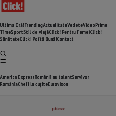
Ultima Oră!
Trending
Actualitate
Vedete
Video
Prime
Time
Sport
Stil de viață
Click! Pentru Femei
Click!
Sănătate
Click! Poftă Bună!
Contact
America Express
Românii au talent
Survivor
România
Chefi la cuțite
Eurovison