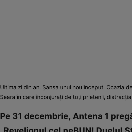
Ultima zi din an. Șansa unui nou început. Ocazia d
Seara în care înconjurați de toți prietenii, distracț
Pe 31 decembrie, Antena 1 pregă
„Revelionul cel neBUN! Duelul St