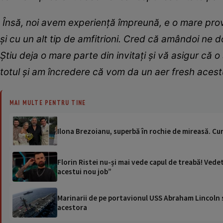
Însă, noi avem experiență împreună, e o mare prov
și cu un alt tip de amfitrioni. Cred că amândoi ne d
Știu deja o mare parte din invitați și vă asigur că
totul și am încredere că vom da un aer fresh aces
MAI MULTE PENTRU TINE
Ilona Brezoianu, superbă în rochie de mireasă. Cu
Florin Ristei nu-și mai vede capul de treabă! Vede
acestui nou job”
Marinarii de pe portavionul USS Abraham Lincoln su
acestora