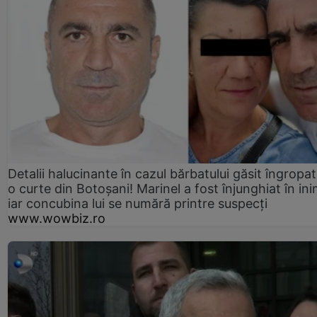
Detalii halucinante în cazul bărbatului găsit îngropat
o curte din Botoșani! Marinel a fost înjunghiat în ini
iar concubina lui se numără printre suspecți
www.wowbiz.ro