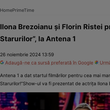
Home
PrimeTime
Ilona Brezoianu și Florin Ristei 
Starurilor”, la Antena 1
26 noiembrie 2024 13:59
Adaugă-ne ca sursă preferată în Google
Urmă
Antena 1 a dat startul filmărilor pentru cea mai ma
Starurilor!”Show-ul va fi prezentat de actrița Ilona B