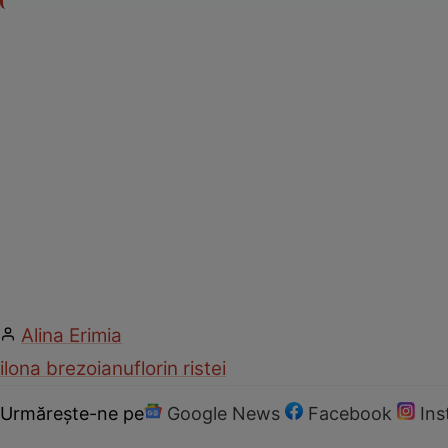
Alina Erimia
ilona brezoianu
florin ristei
Urmărește-ne pe
Google News
Facebook
In