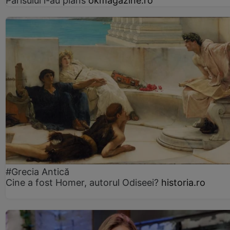
Parisului l-au plâns
okmagazine.ro
#Grecia Antică
Cine a fost Homer, autorul Odiseei?
historia.ro