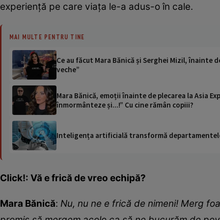
experiență pe care viața le-a adus-o în cale.
MAI MULTE PENTRU TINE
Ce au făcut Mara Bănică și Serghei Mizil, înainte d
veche”
Mara Bănică, emoții înainte de plecarea la Asia Exp
înmormânteze și...!” Cu cine rămân copiii?
Inteligența artificială transformă departamentele
Click!: Vă e frică de vreo echipă?
Mara Bănică
:
Nu, nu ne e frică de nimeni! Merg foa
promis să mergem acolo ca să ne bucurăm de pov