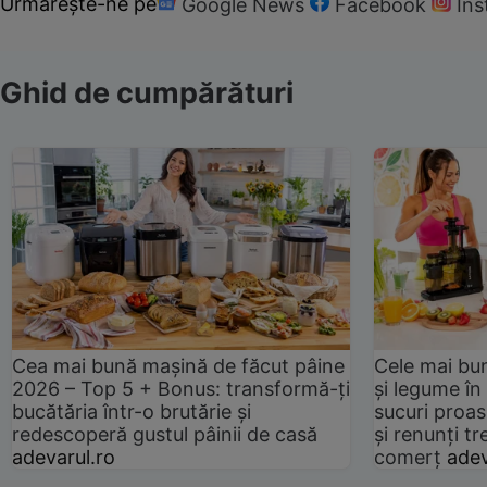
Urmărește-ne pe
Google News
Facebook
In
Ghid de cumpărături
Cea mai bună mașină de făcut pâine
Cele mai bu
2026 – Top 5 + Bonus: transformă-ți
și legume în
bucătăria într-o brutărie și
sucuri proas
redescoperă gustul pâinii de casă
și renunți tr
adevarul.ro
comerț
adev