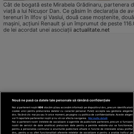
Cât de bogată este Mirabela Grădinaru, partenera 
viață a lui Nicușor Dan. Ce găsim în declarația de av
terenuri în Ilfov și Vaslui, două case moștenite, două
mașini, acțiuni Renault și un împrumut de peste 116
de lei acordat unei asociații
actualitate.net
Nouă ne pasă ca datele tale personale să rămână confidențiale
Noi și partenerii noștri
606
stocăm și/sau accesăm informații pe dispozitivul dvs., precum identificatorii
cookie unici pentru prelucrarea datelor cu caracter personal. Puteți accepta sau gestiona alegerile
dvs. făcând clic mai jos sau în orice moment, pe pagina cu politica de confidențialitate. Aceste alegeri
vor fi raportate partenerilor noștri și nu vă vor afecta navigarea.
Mai multe detalii
Noi si partenerii nostri (retelele de socializare si agentiile de publicitate partenere, precum si furnizorii
nostri de servicii de date analitice) prelucram date pentru a permite website-ului sa functioneze,
Din rețeaua Adevărul Holding:
Adevarul.ro
pentru a personaliza continutul si anunturile publicitare afisate in functie de interesele si/sau profilul
Click.ro
ClickPoftaBuna.ro
ClickSanatate.ro
dvs., pentru a va oferi functionalitati aferente retelelor de socializare si pentru a analiza traficul pe