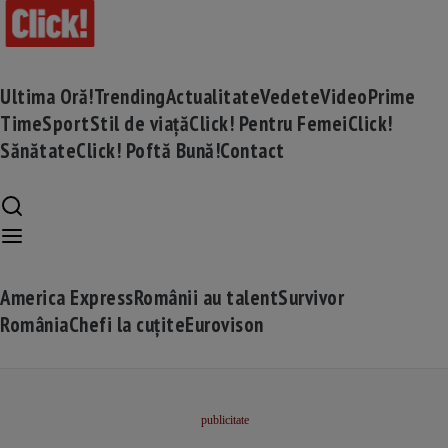
Ultima Oră!
Trending
Actualitate
Vedete
Video
Prime
Time
Sport
Stil de viață
Click! Pentru Femei
Click!
Sănătate
Click! Poftă Bună!
Contact
America Express
Românii au talent
Survivor
România
Chefi la cuțite
Eurovison