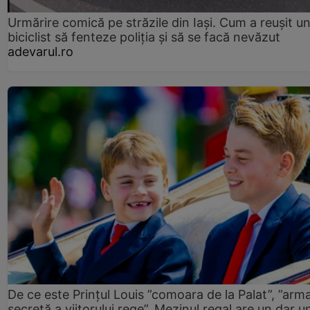
Urmărire comică pe străzile din Iași. Cum a reușit u
biciclist să fenteze poliția și să se facă nevăzut
adevarul.ro
De ce este Prințul Louis ”comoara de la Palat”, ”arm
secretă a viitorului rege”. Mezinul regal are un dar un