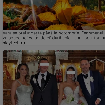
Vara se prelungeşte până în octombrie. Fenomenul 
va aduce noi valuri de căldură chiar la mijlocul toam
playtech.ro