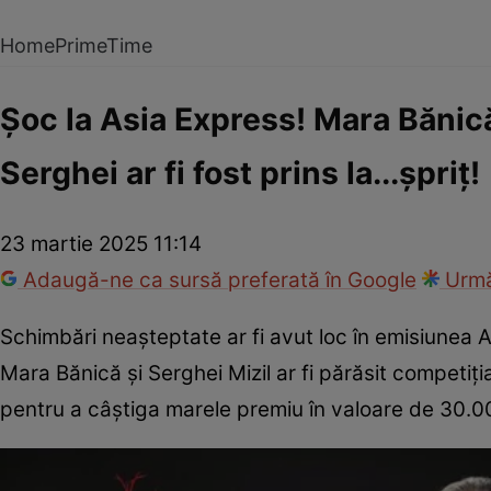
Home
PrimeTime
Șoc la Asia Express! Mara Bănică
Serghei ar fi fost prins la...șpriț!
23 martie 2025 11:14
Adaugă-ne ca sursă preferată în Google
Urmă
Schimbări neașteptate ar fi avut loc în emisiunea 
Mara Bănică și Serghei Mizil ar fi părăsit competiția,
pentru a câștiga marele premiu în valoare de 30.