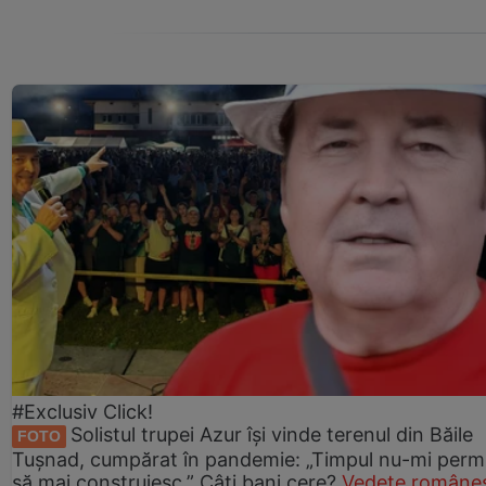
#Exclusiv Click!
Solistul trupei Azur își vinde terenul din Băile
FOTO
Tușnad, cumpărat în pandemie: „Timpul nu-mi perm
să mai construiesc.” Câți bani cere?
Vedete româneș