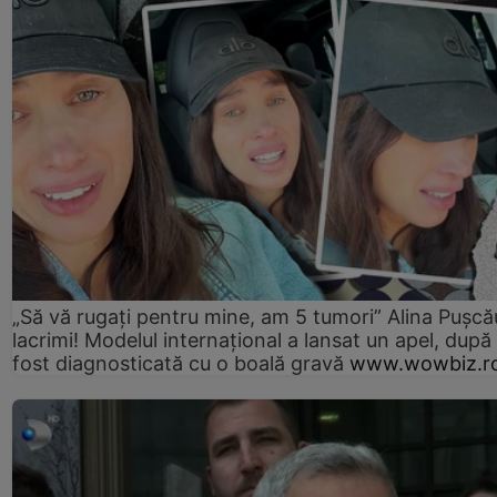
„Să vă rugați pentru mine, am 5 tumori” Alina Pușcău
lacrimi! Modelul internațional a lansat un apel, după
fost diagnosticată cu o boală gravă
www.wowbiz.r