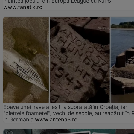
înaintea jocului din Europa League cu KuPS
www.fanatik.ro
Epava unei nave a ieșit la suprafață în Croația, iar
"pietrele foametei", vechi de secole, au reapărut în R
în Germania
www.antena3.ro