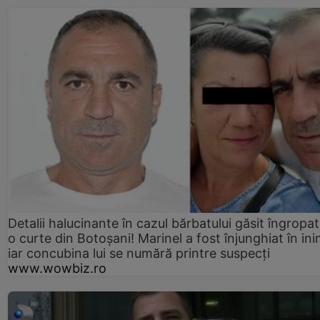
Detalii halucinante în cazul bărbatului găsit îngropat
o curte din Botoșani! Marinel a fost înjunghiat în ini
iar concubina lui se numără printre suspecți
www.wowbiz.ro