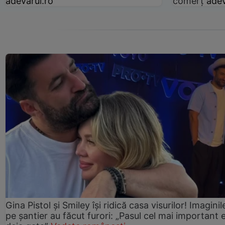
adevarul.ro
comerț
adev
Gina Pistol și Smiley își ridică casa visurilor! Imaginil
pe șantier au făcut furori: „Pasul cel mai important 