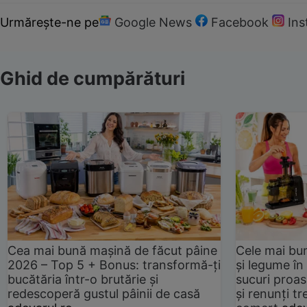
Urmărește-ne pe
Google News
Facebook
In
Ghid de cumpărături
Cea mai bună mașină de făcut pâine
Cele mai bu
2026 – Top 5 + Bonus: transformă-ți
și legume în
bucătăria într-o brutărie și
sucuri proas
redescoperă gustul pâinii de casă
și renunți tr