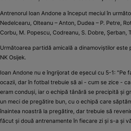
Antrenorul Ioan Andone a început meciul în următo
Nedelcearu, Olteanu – Anton, Dudea – P. Petre, Rot
Corbu, M. Popescu, Codreanu, S. Dobre, Şerban, Tî
Următoarea partidă amicală a dinamoviştilor este p
NK Osijek.
Ioan Andone nu e îngrijorat de eşecul cu 5-1: "Pe f
ocazii, dar în fotbal trebuie să ai - cum se zice - 
eram conduşi, iar o echipă tânără se precipită şi gr
un meci de pregătire bun, cu o echipă care săptămâ
înaintea noastră la pregătire, dar trebuie să reve
făcut şi două antrenamente în fiecare zi şi s-a şi 