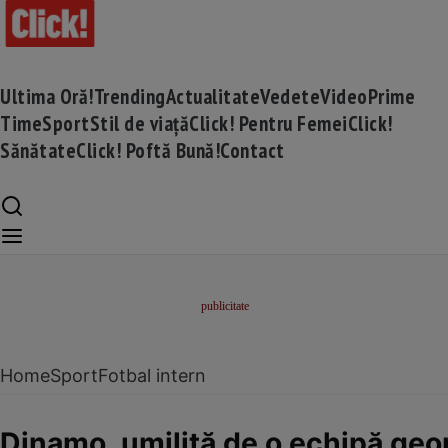
Ultima Oră!
Trending
Actualitate
Vedete
Video
Prime
Time
Sport
Stil de viață
Click! Pentru Femei
Click!
Sănătate
Click! Poftă Bună!
Contact
Home
Sport
Fotbal intern
Dinamo, umilită de o echipă geor