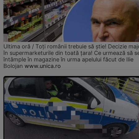
Ultima oră / Toți românii trebuie să știe! Decizie maj
în supermarketurile din toată țara! Ce urmează să s
întâmple în magazine în urma apelului făcut de Ilie
Bolojan
www.unica.ro