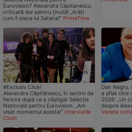
Eurovision? Alexandra Căpitanescu,
criticată dur pentru ținută! „Arăți
cum îi place lui Satana!”
PrimeTime
#Exclusiv Click!
Dan Negru, 
Alexandra Căpitănescu, în lacrimi de
a aflat cine
fericire după ce a câștigat Selecția
2026: „Un ci
Națională pentru Eurovision: „Am
despre Alex
visat momentul acesta!”
Interviurile
Vedete româ
Click!