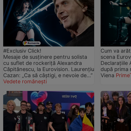
#Exclusiv Click!
Cum va arăt
Mesaje de susținere pentru solista
scena Eurovi
cu suflet de rockeriță Alexandra
Declarațiile
Căpitănescu, la Eurovision. Laurențiu
după prima r
Cazan: „Ca să câștigi, e nevoie de...”
Viena
Prime
Vedete românești