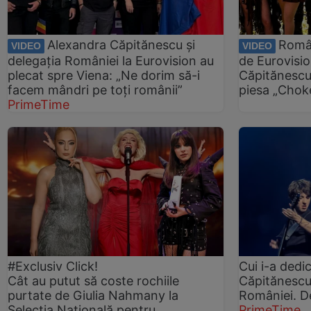
Alexandra Căpitănescu și
Român
VIDEO
VIDEO
delegația României la Eurovision au
de Eurovisi
plecat spre Viena: „Ne dorim să-i
Căpitănescu
facem mândri pe toți românii”
piesa „Chok
PrimeTime
#Exclusiv Click!
Cui i-a dedi
Cât au putut să coste rochiile
Căpitănescu
purtate de Giulia Nahmany la
României. D
Selecția Națională pentru
PrimeTime