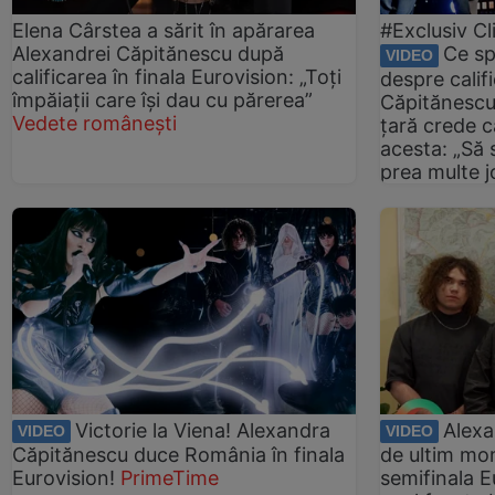
Elena Cârstea a sărit în apărarea
#Exclusiv Cl
Alexandrei Căpitănescu după
Ce sp
VIDEO
calificarea în finala Eurovision: „Toți
despre calif
împăiații care își dau cu părerea”
Căpitănescu 
Vedete românești
țară crede c
acesta: „Să 
prea multe jo
Victorie la Viena! Alexandra
Alexa
VIDEO
VIDEO
Căpitănescu duce România în finala
de ultim mo
Eurovision!
PrimeTime
semifinala E