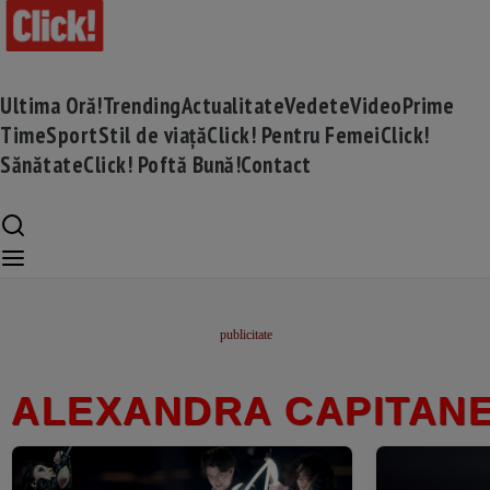
Ultima Oră!
Trending
Actualitate
Vedete
Video
Prime
Time
Sport
Stil de viață
Click! Pentru Femei
Click!
Sănătate
Click! Poftă Bună!
Contact
ALEXANDRA CAPITAN