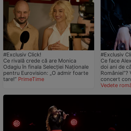
#Exclusiv Click!
#Exclusiv Cl
Ce rivală crede că are Monica
Ce face Ale
Odagiu în finala Selecției Naționale
doi ani de c
pentru Eurovision: „O admir foarte
României”? V
tare!”
PrimeTime
concert con
Vedete româ