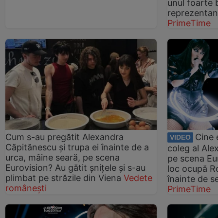
unul foarte 
reprezentan
PrimeTime
Cum s-au pregătit Alexandra
Cine 
VIDEO
Căpitănescu și trupa ei înainte de a
coleg al Al
urca, mâine seară, pe scena
pe scena Eu
Eurovision? Au gătit șnițele și s-au
loc ocupă Ro
plimbat pe străzile din Viena
Vedete
înainte de s
românești
PrimeTime