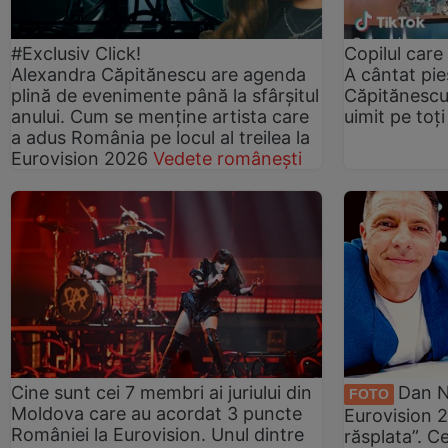
#Exclusiv Click!
Copilul care
Alexandra Căpitănescu are agenda
A cântat pie
plină de evenimente până la sfârșitul
Căpitănescu 
anului. Cum se menține artista care
uimit pe toți
a adus România pe locul al treilea la
Eurovision 2026
Vedete românești
Cine sunt cei 7 membri ai juriului din
Dan N
FOTO
Moldova care au acordat 3 puncte
Eurovision 2
României la Eurovision. Unul dintre
răsplata”. C