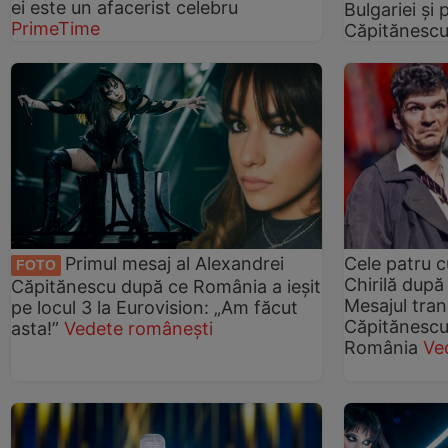
ei este un afacerist celebru
Bulgariei și
PrimeTime
Căpitănesc
Primul mesaj al Alexandrei
Cele patru 
FOTO
Chirilă după
Căpitănescu după ce România a ieșit
Mesajul tra
pe locul 3 la Eurovision: „Am făcut
Căpitănescu
asta!”
Vedete românești
România
Ve