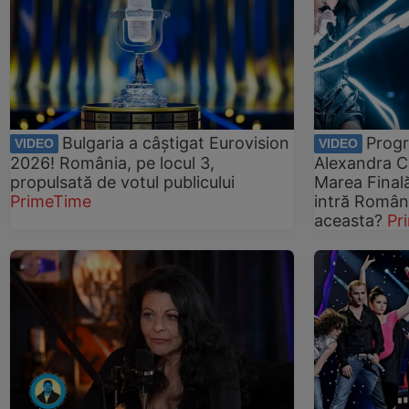
Bulgaria a câștigat Eurovision
Progr
VIDEO
VIDEO
2026! România, pe locul 3,
Alexandra C
propulsată de votul publicului
Marea Finală
PrimeTime
intră Români
aceasta?
Pr