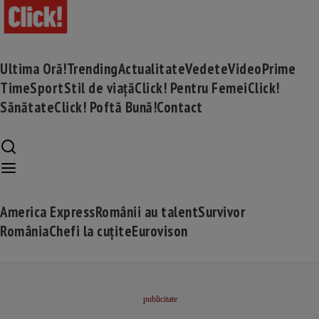
Ultima Oră!
Trending
Actualitate
Vedete
Video
Prime
Time
Sport
Stil de viață
Click! Pentru Femei
Click!
Sănătate
Click! Poftă Bună!
Contact
America Express
Românii au talent
Survivor
România
Chefi la cuțite
Eurovison