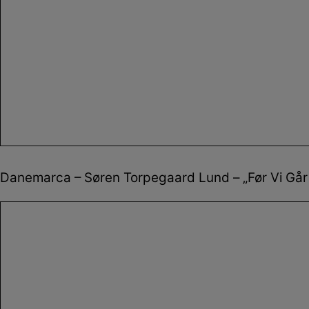
Danemarca – Søren Torpegaard Lund – „Før Vi Går