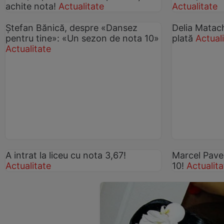
achite nota!
Actualitate
Actualitate
Ştefan Bănică, despre «Dansez
Delia Matac
pentru tine»: «Un sezon de nota 10»
plată
Actual
Actualitate
A intrat la liceu cu nota 3,67!
Marcel Pavel
Actualitate
10!
Actualita