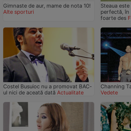
Gimnaste de aur, mame de nota 10!
Steaua este
Alte sporturi
perfectă, î
foarte des
F
Costel Busuioc nu a promovat BAC-
Channing Ta
ul nici de aceată dată
Actualitate
Vedete