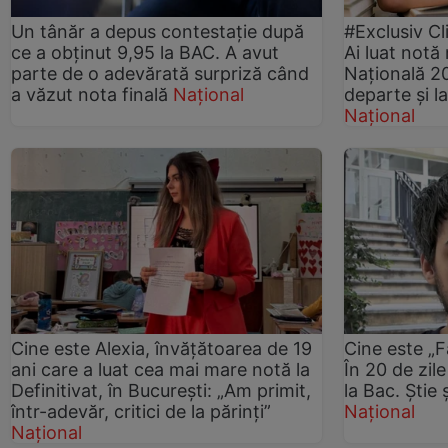
Un tânăr a depus contestație după
#Exclusiv Cl
ce a obținut 9,95 la BAC. A avut
Ai luat notă
parte de o adevărată surpriză când
Națională 2
a văzut nota finală
Național
departe și la
Național
Cine este Alexia, învățătoarea de 19
Cine este „F
ani care a luat cea mai mare notă la
În 20 de zil
Definitivat, în București: „Am primit,
la Bac. Știe 
într-adevăr, critici de la părinți”
Național
Național