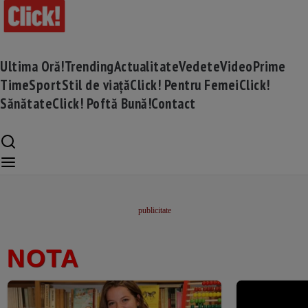
Ultima Oră!
Trending
Actualitate
Vedete
Video
Prime
Time
Sport
Stil de viață
Click! Pentru Femei
Click!
Sănătate
Click! Poftă Bună!
Contact
NOTA