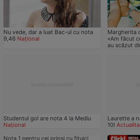
Nu vede, dar a luat Bac-ul cu nota
Margherita d
9,46
Național
«Am făcut co
au scăzut d
Studentul gol are nota 4 la Mediu
Laurette a n
Național
10!
Actualita
Nota 1 pentru cei prinşi cu fiţuici