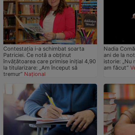
Contestația i-a schimbat soarta
Nadia Comăne
Patriciei. Ce notă a obținut
ani de la not
învățătoarea care primise inițial 4,90
istorie: „N
la titularizare: „Am început să
am făcut”
V
tremur”
Național