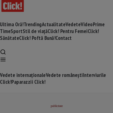
Ultima Oră!
Trending
Actualitate
Vedete
Video
Prime
Time
Sport
Stil de viață
Click! Pentru Femei
Click!
Sănătate
Click! Poftă Bună!
Contact
Vedete internaționale
Vedete românești
Interviurile
Click!
Paparazzii Click!