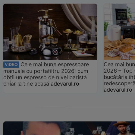
Cele mai bune espressoare
Cea mai bun
VIDEO
2026 – Top 
manuale cu portafiltru 2026: cum
bucătăria înt
obții un espresso de nivel barista
redescoperă 
chiar la tine acasă
adevarul.ro
adevarul.ro