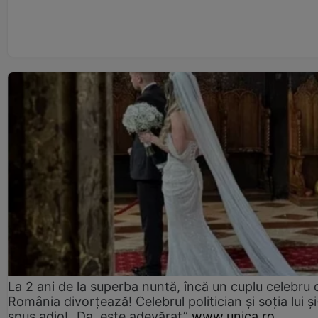
La 2 ani de la superba nuntă, încă un cuplu celebru 
România divorțează! Celebrul politician și soția lui ș
spus adio! „Da, este adevărat”
www.unica.ro