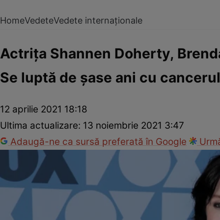
Home
Vedete
Vedete internaționale
Actrița Shannen Doherty, Brenda d
Se luptă de șase ani cu canceru
12 aprilie 2021 18:18
Ultima actualizare:
13 noiembrie 2021 3:47
Adaugă-ne ca sursă preferată în Google
Urmă